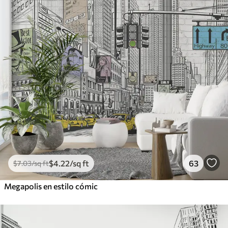
$
4
.22
/sq ft
63
$
7
.03
/sq ft
Megapolis en estilo cómic