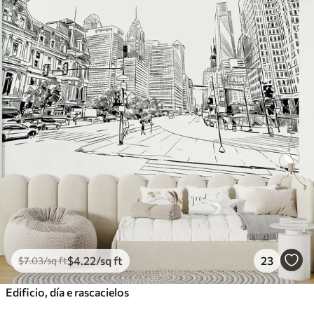
$
4
.22
/sq ft
23
$
7
.03
/sq ft
Edificio, día e rascacielos