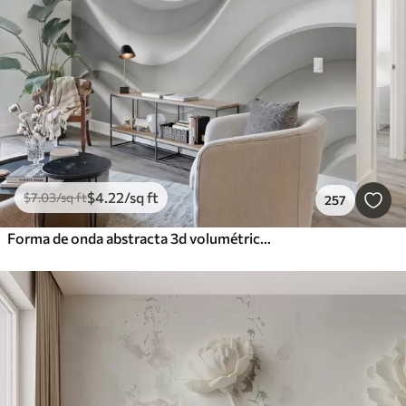
$
4
.22
/sq ft
$
7
.03
/sq ft
257
Forma de onda abstracta 3d volumétrica blanca