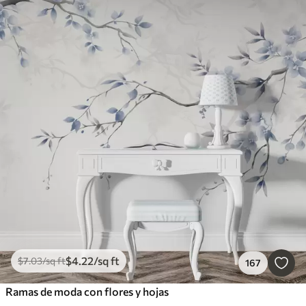
$
4
.22
/sq ft
$
7
.03
/sq ft
167
Ramas de moda con flores y hojas