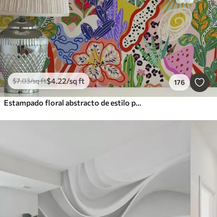
$
4
.22
/sq ft
$
7
.03
/sq ft
176
Estampado floral abstracto de estilo pop art