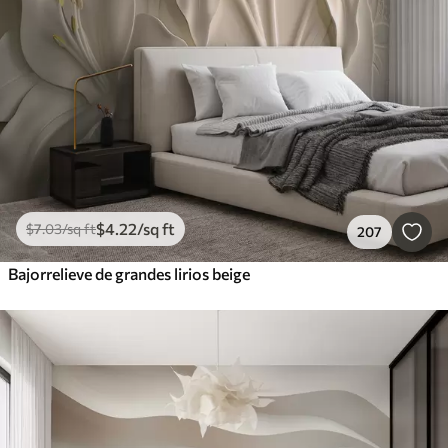
$
4
.22
/sq ft
$
7
.03
/sq ft
207
Bajorrelieve de grandes lirios beige