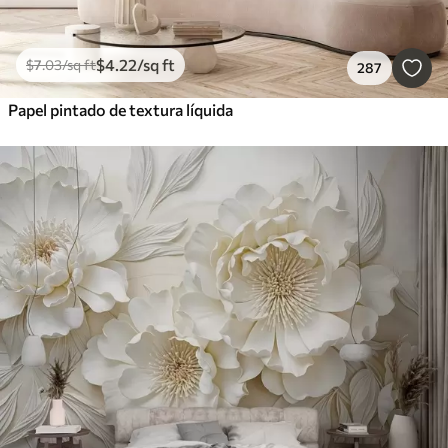
$
4
.22
/sq ft
$
7
.03
/sq ft
287
Papel pintado de textura líquida