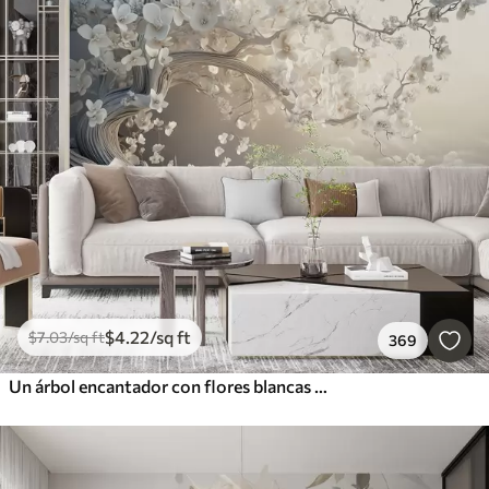
$
4
.22
/sq ft
$
7
.03
/sq ft
369
Un árbol encantador con flores blancas contra el fondo de nubes en un estilo interesante en delicados colores cálidos