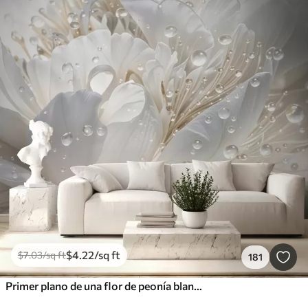
$
4
.22
/sq ft
$
7
.03
/sq ft
181
Primer plano de una flor de peonía blanca con delicados pétalos y gotas de agua