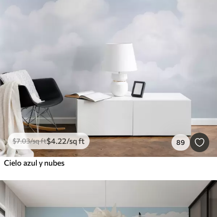
$
4
.22
/sq ft
$
7
.03
/sq ft
89
Cielo azul y nubes