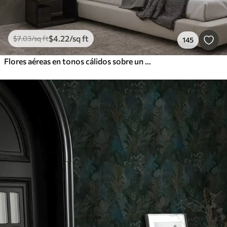
$
4
.22
/sq ft
$
7
.03
/sq ft
145
Flores aéreas en tonos cálidos sobre un fondo de trazos de hojas