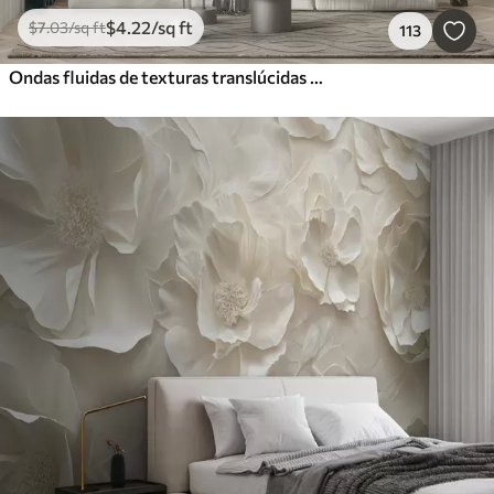
$
4
.22
/sq ft
$
7
.03
/sq ft
113
Ondas fluidas de texturas translúcidas en tonos azul oscuro, azul claro y blanco sobre un fondo claro