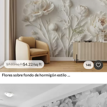
$
4
.22
/sq ft
$
7
.03
/sq ft
146
Flores sobre fondo de hormigón estilo grunge