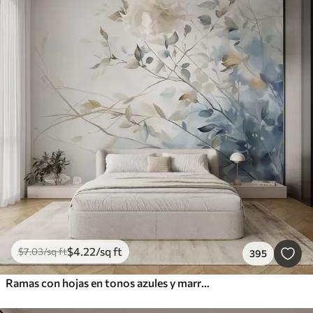
$
4
.22
/sq ft
$
7
.03
/sq ft
395
Ramas con hojas en tonos azules y marrones, fondo claro, suave y delicado, estilo acuarela