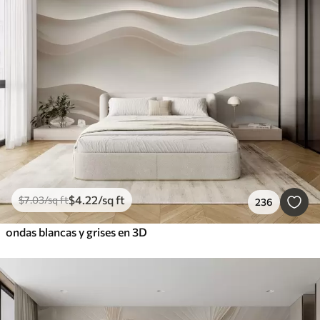
$
4
.22
/sq ft
$
7
.03
/sq ft
236
ondas blancas y grises en 3D