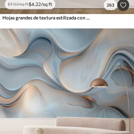
$
4
.22
/sq ft
$
7
.03
/sq ft
263
Hojas grandes de textura estilizada con venas detalladas en varios tonos de verde, crema y beige