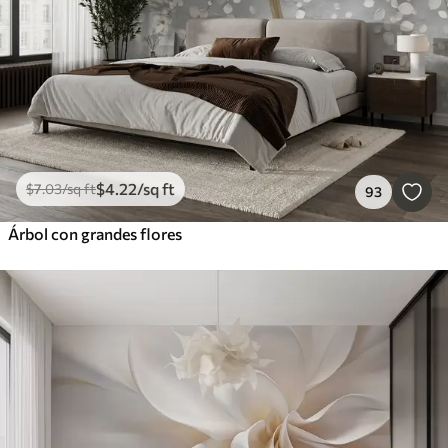
$
4
.22
/sq ft
$
7
.03
/sq ft
93
Árbol con grandes flores