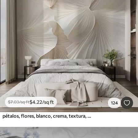
$
4
.22
/sq ft
$
7
.03
/sq ft
124
pétalos, flores, blanco, crema, textura, ternura, decorativo