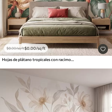
$
0
.00
/sq ft
$
0
.00
/sq ft
Hojas de plátano tropicales con racimos de bayas de café rojas, estilo acuarela