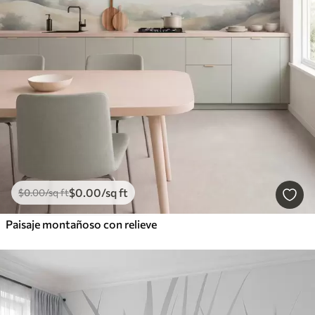
$
0
.00
/sq ft
$
0
.00
/sq ft
Paisaje montañoso con relieve