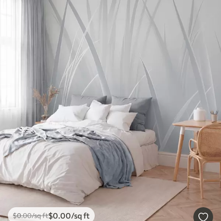
$
0
.00
/sq ft
$
0
.00
/sq ft