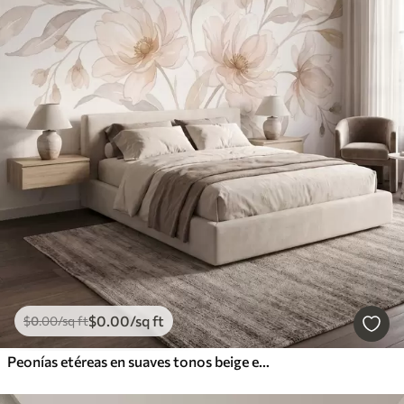
$
0
.00
/sq ft
$
0
.00
/sq ft
Peonías etéreas en suaves tonos beige empolvado