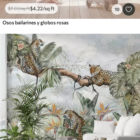
$
4
.22
/sq ft
$
7
.03
/sq ft
10
Osos bailarines y globos rosas