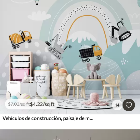
$
4
.22
/sq ft
$
7
.03
/sq ft
14
Vehículos de construcción, paisaje de montaña, globos y nubes en estilo escandinavo