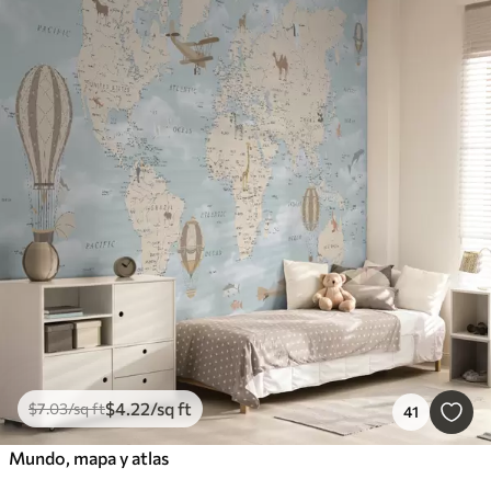
$
4
.22
/sq ft
$
7
.03
/sq ft
41
Mundo, mapa y atlas