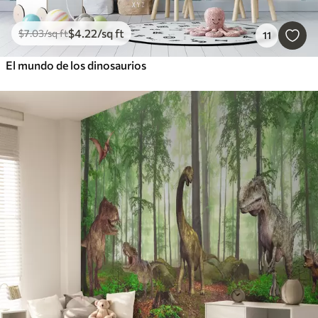
$
4
.22
/sq ft
$
7
.03
/sq ft
11
El mundo de los dinosaurios