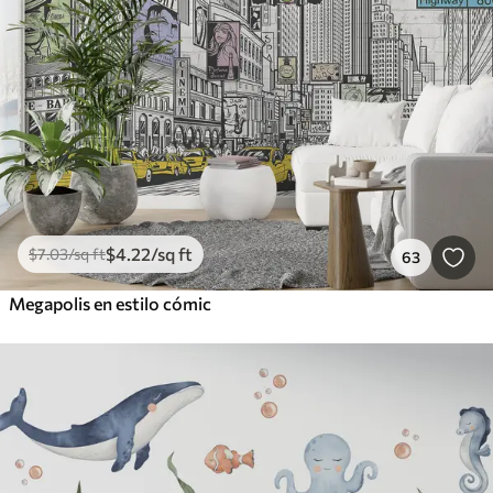
$
4
.22
/sq ft
$
7
.03
/sq ft
63
Megapolis en estilo cómic