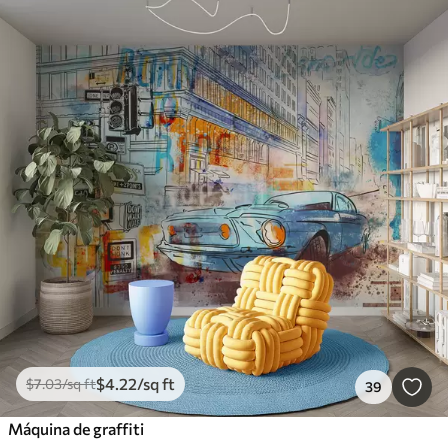
$
4
.22
/sq ft
$
7
.03
/sq ft
39
Máquina de graffiti