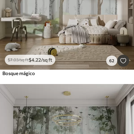
$
4
.22
/sq ft
$
7
.03
/sq ft
62
Bosque mágico