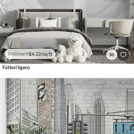
$
4
.22
/sq ft
$
7
.03
/sq ft
30
Fútbol ligero