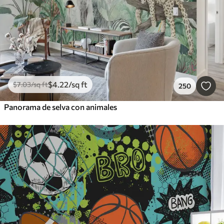
$
4
.22
/sq ft
$
7
.03
/sq ft
250
Panorama de selva con animales