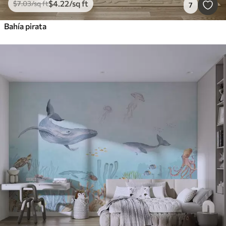
$
4
.22
/sq ft
$
7
.03
/sq ft
7
Bahía pirata