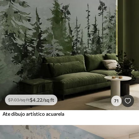
$
4
.22
/sq ft
$
7
.03
/sq ft
71
Ate dibujo artístico acuarela