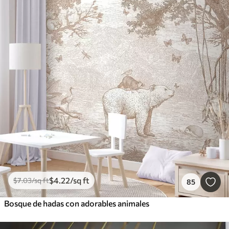
$
4
.22
/sq ft
$
7
.03
/sq ft
85
Bosque de hadas con adorables animales