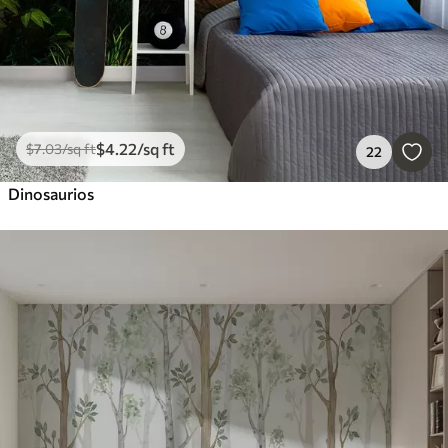
$
4
.22
/sq ft
$
7
.03
/sq ft
22
Dinosaurios