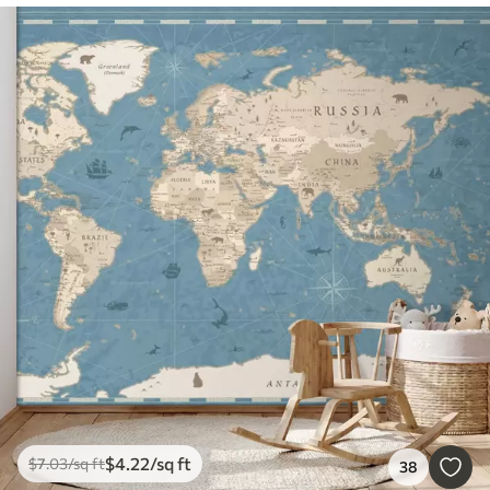
$
4
.22
/sq ft
$
7
.03
/sq ft
38