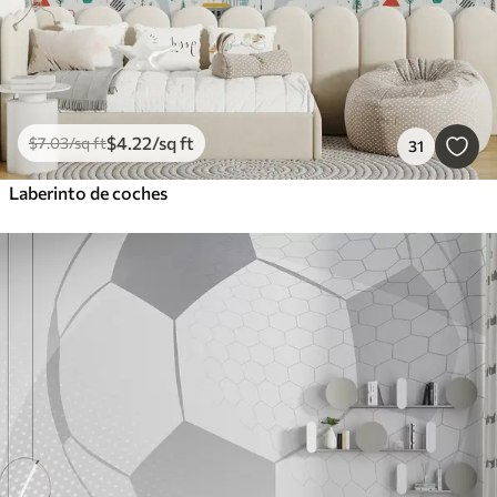
$
4
.22
/sq ft
$
7
.03
/sq ft
31
Laberinto de coches