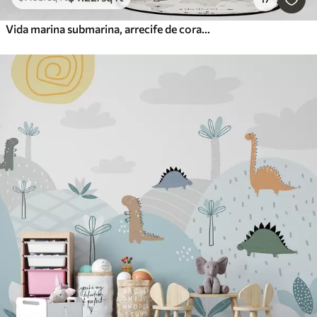
Vida marina submarina, arrecife de coral, acuarela gris y azul, delfines