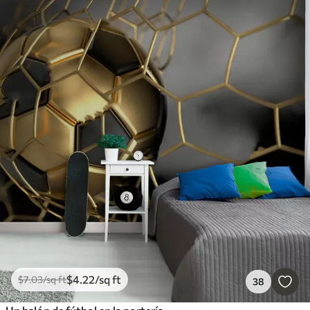
$
4
.22
/sq ft
$
7
.03
/sq ft
38