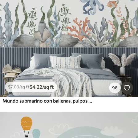
$
4
.22
/sq ft
$
7
.03
/sq ft
98
Mundo submarino con ballenas, pulpos y tortugas