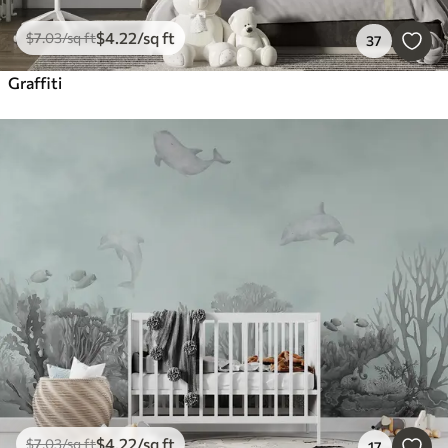
$
4
.22
/sq ft
$
7
.03
/sq ft
37
Graffiti
$
4
.22
/sq ft
$
7
.03
/sq ft
17