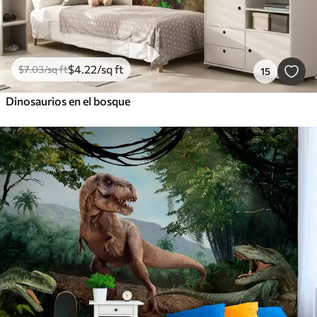
$
4
.22
/sq ft
$
7
.03
/sq ft
15
Dinosaurios en el bosque