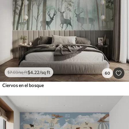
$
4
.22
/sq ft
$
7
.03
/sq ft
60
Ciervos en el bosque