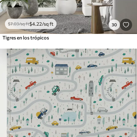
$
4
.22
/sq ft
$
7
.03
/sq ft
30
Tigres en los trópicos