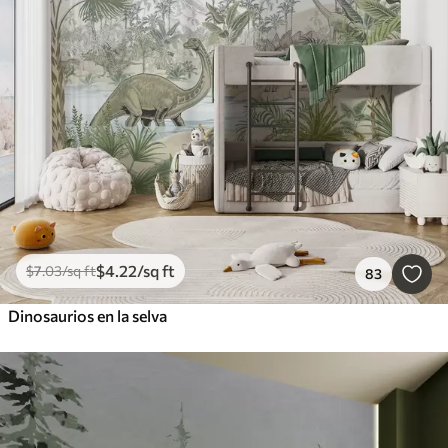
$
4
.22
/sq ft
$
7
.03
/sq ft
83
Dinosaurios en la selva