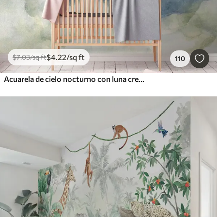
$
4
.22
/sq ft
$
7
.03
/sq ft
110
Acuarela de cielo nocturno con luna creciente y estrellas brillantes