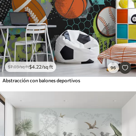
$
4
.22
/sq ft
$
7
.03
/sq ft
96
Abstracción con balones deportivos