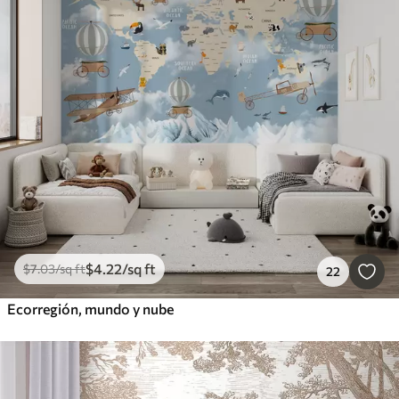
$
4
.22
/sq ft
$
7
.03
/sq ft
22
Ecorregión, mundo y nube