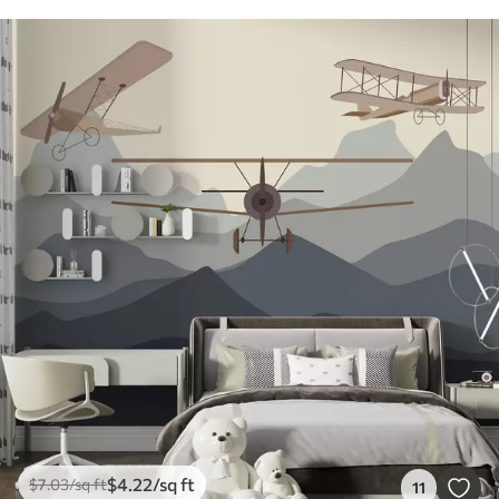
$
4
.22
/sq ft
$
7
.03
/sq ft
11