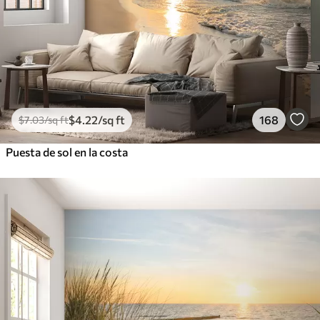
$
4
.22
/sq ft
168
$
7
.03
/sq ft
Puesta de sol en la costa