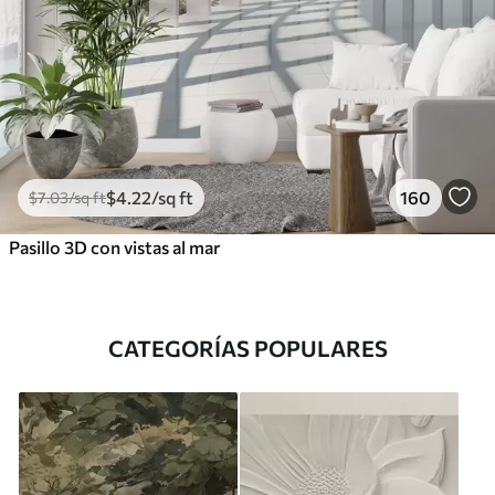
$
4
.22
/sq ft
160
$
7
.03
/sq ft
Pasillo 3D con vistas al mar
CATEGORÍAS POPULARES