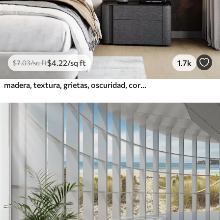
$
4
.22
/sq ft
1.7k
$
7
.03
/sq ft
madera, textura, grietas, oscuridad, corteza, superficie