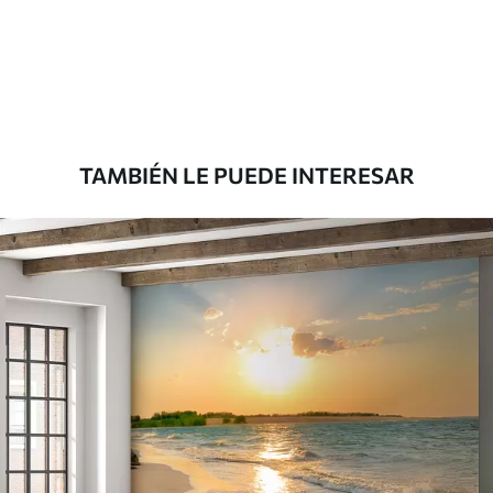
Estándar
7
.03
$
4
.22
/sq ft
Premium
8
.33
$
5
.00
/sq ft
TAMBIÉN LE PUEDE INTERESAR
Peel and Stick
12
.77
$
7
.66
/sq ft