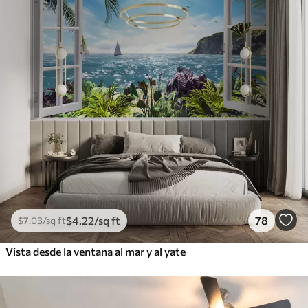
$
4
.22
/sq ft
78
$
7
.03
/sq ft
Vista desde la ventana al mar y al yate