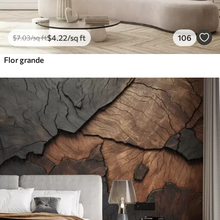
$
4
.22
/sq ft
106
$
7
.03
/sq ft
Flor grande