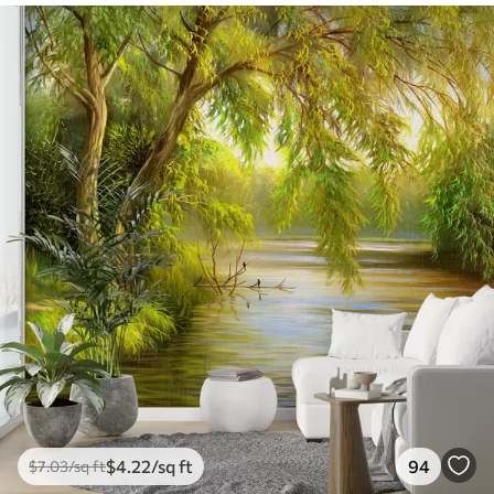
$
4
.22
/sq ft
94
$
7
.03
/sq ft