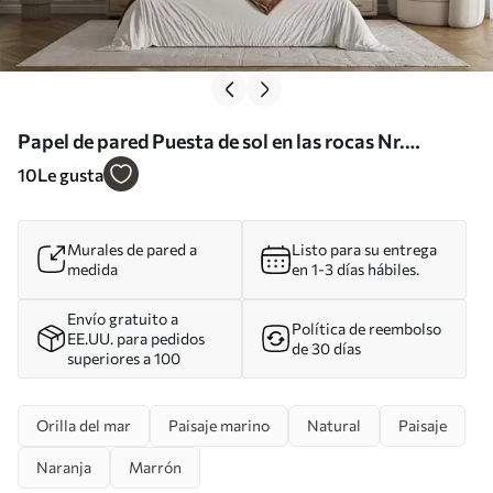
Papel de pared Puesta de sol en las rocas Nr.
u60242
10
Le gusta
Murales de pared a
Listo para su entrega
medida
en 1-3 días hábiles.
Envío gratuito a
Política de reembolso
EE.UU. para pedidos
de 30 días
superiores a 100
Orilla del mar
Paisaje marino
Natural
Paisaje
Naranja
Marrón