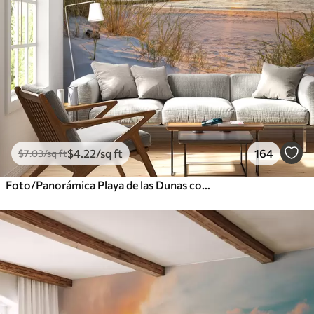
$
4
.22
/sq ft
164
$
7
.03
/sq ft
Foto/Panorámica Playa de las Dunas con puesta de sol