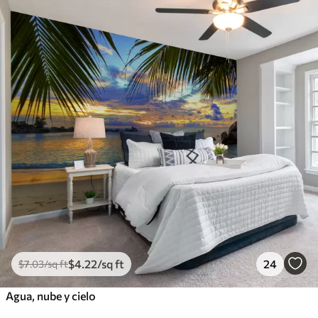
$
4
.22
/sq ft
24
$
7
.03
/sq ft
Agua, nube y cielo