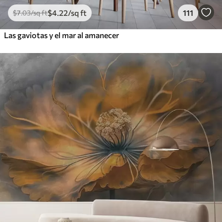
$
4
.22
/sq ft
111
$
7
.03
/sq ft
Las gaviotas y el mar al amanecer