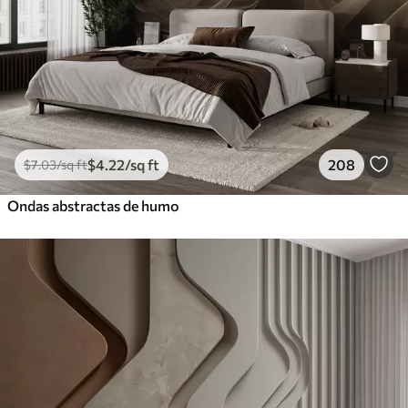
$
4
.22
/sq ft
208
$
7
.03
/sq ft
Ondas abstractas de humo