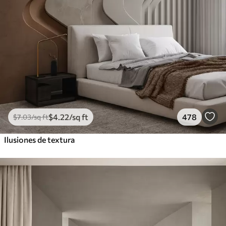
$
4
.22
/sq ft
478
$
7
.03
/sq ft
Ilusiones de textura