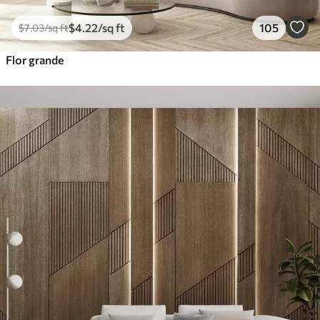
$
4
.22
/sq ft
105
$
7
.03
/sq ft
Flor grande