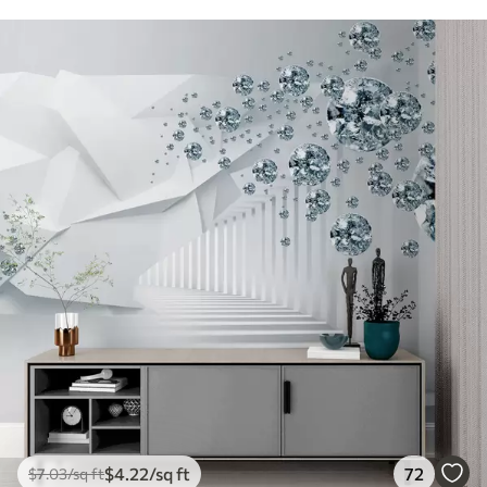
$
4
.22
/sq ft
72
$
7
.03
/sq ft