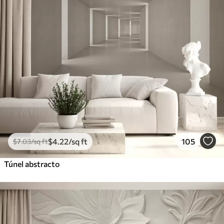
$
4
.22
/sq ft
105
$
7
.03
/sq ft
Túnel abstracto