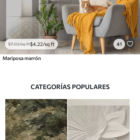
$
4
.22
/sq ft
41
$
7
.03
/sq ft
Mariposa marrón
CATEGORÍAS POPULARES