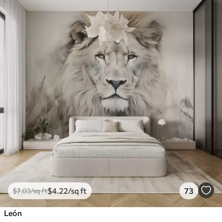
$
4
.22
/sq ft
73
$
7
.03
/sq ft
León