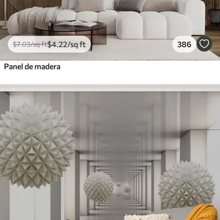
$
4
.22
/sq ft
386
$
7
.03
/sq ft
Panel de madera