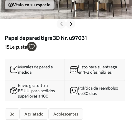
Véalo en su espacio
Papel de pared tigre 3D Nr. u97031
15
Le gusta
Murales de pared a
Listo para su entrega
medida
en 1-3 días hábiles.
Envío gratuito a
Política de reembolso
EE.UU. para pedidos
de 30 días
superiores a 100
3d
Agrietado
Adolescentes