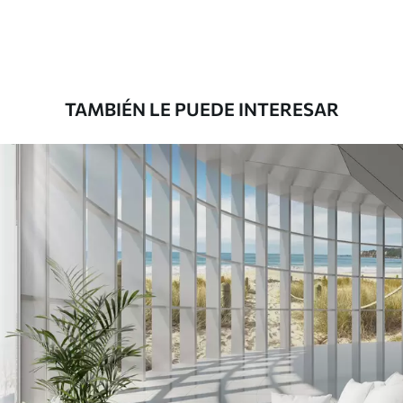
Premium
8
.33
$
5
.00
/sq ft
TAMBIÉN LE PUEDE INTERESAR
Peel and Stick
12
.77
$
7
.66
/sq ft