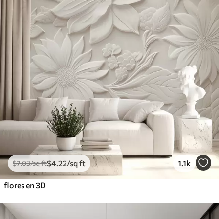
$
4
.22
/sq ft
1.1k
$
7
.03
/sq ft
flores en 3D