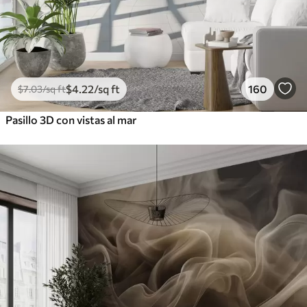
$
4
.22
/sq ft
160
$
7
.03
/sq ft
Pasillo 3D con vistas al mar