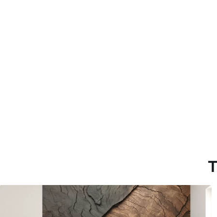
Método de aplicación
Hasta 360 cm de altura: apli
Más de 360 cm de altura: ap
Materiales disponibles
Estándar
Premium
7
.03
8
.33
$
4
.22
/sq ft
$
5
.00
/sq ft
T