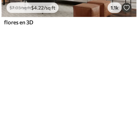
$
4
.22
/sq ft
1.1k
$
7
.03
/sq ft
flores en 3D