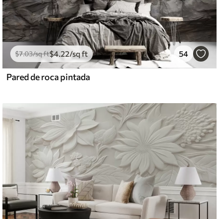
$
4
.22
/sq ft
54
$
7
.03
/sq ft
Pared de roca pintada