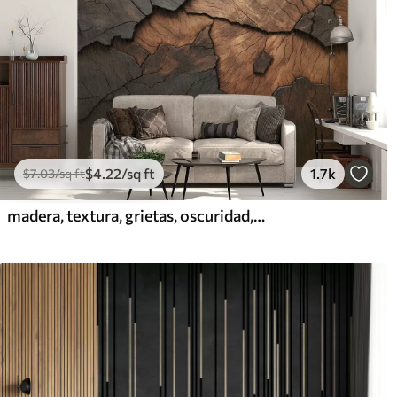
$
4
.22
/sq ft
1.7k
$
7
.03
/sq ft
madera, textura, grietas, oscuridad, corteza, superficie