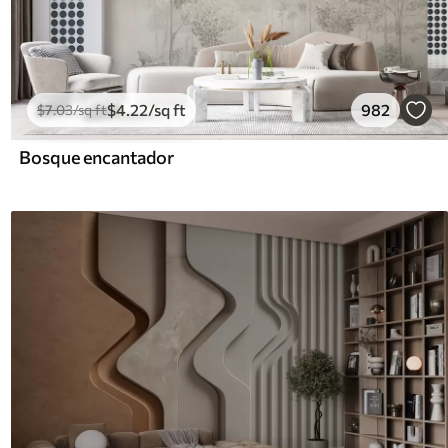
$
4
.22
/sq ft
982
$
7
.03
/sq ft
Bosque encantador