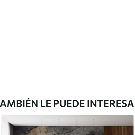
cación sin juntas.
licación con solapamiento.
Peel and Stick
12
.77
$
7
.66
/sq ft
AMBIÉN LE PUEDE INTERES