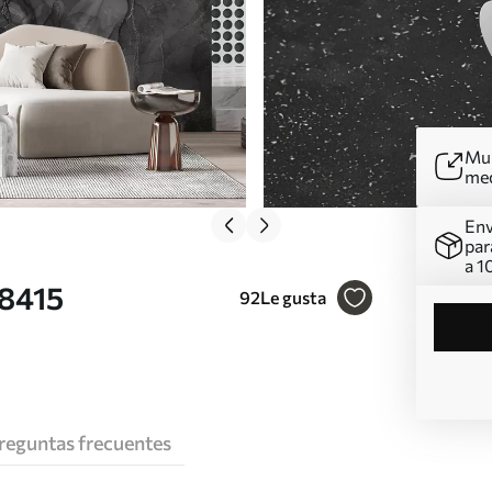
Mur
me
Env
par
a 1
98415
92
Le gusta
reguntas frecuentes