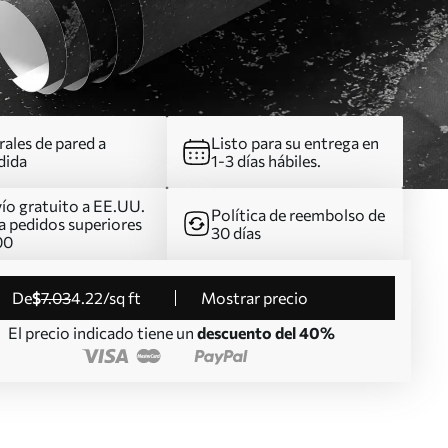
ales de pared a
Listo para su entrega en
dida
1-3 días hábiles.
ío gratuito a EE.UU.
Política de reembolso de
a pedidos superiores
30 días
00
de
$
7
.03
4
.22
/sq ft
Mostrar precio
El precio indicado tiene un
descuento del 40%