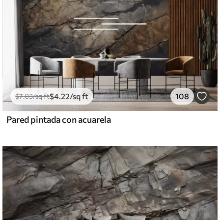
$
4
.22
/sq ft
108
$
7
.03
/sq ft
Pared pintada con acuarela