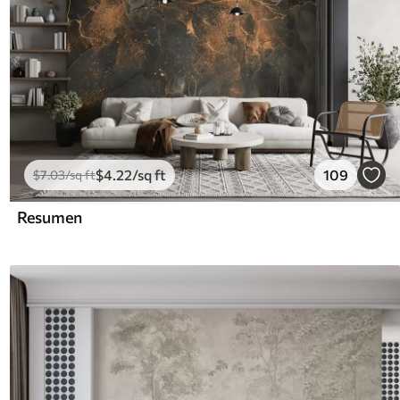
$
4
.22
/sq ft
109
$
7
.03
/sq ft
Resumen