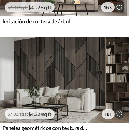
$
4
.22
/sq ft
163
$
7
.03
/sq ft
Imitación de corteza de árbol
$
4
.22
/sq ft
181
$
7
.03
/sq ft
Paneles geométricos con textura de madera