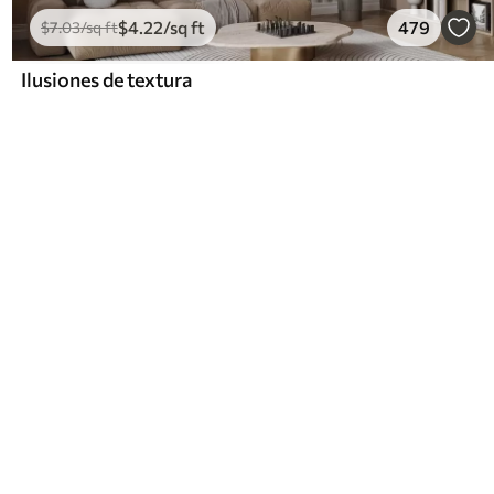
$
4
.22
/sq ft
479
$
7
.03
/sq ft
Ilusiones de textura