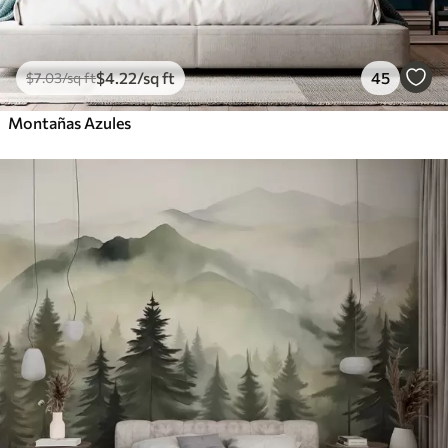
$
4
.22
/sq ft
45
$
7
.03
/sq ft
Montañas Azules