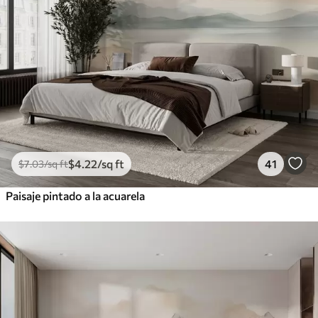
$
4
.22
/sq ft
41
$
7
.03
/sq ft
Paisaje pintado a la acuarela