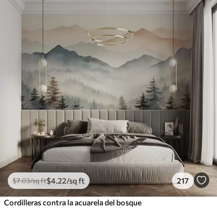
$
4
.22
/sq ft
217
$
7
.03
/sq ft
Cordilleras contra la acuarela del bosque