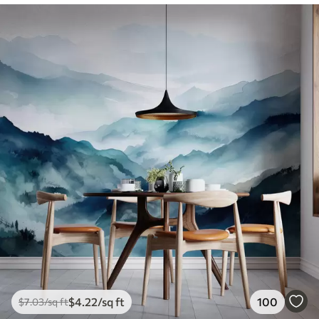
$
4
.22
/sq ft
100
$
7
.03
/sq ft