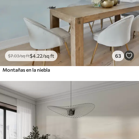
$
4
.22
/sq ft
63
$
7
.03
/sq ft
Montañas en la niebla