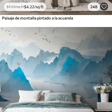
$
4
.22
/sq ft
248
$
7
.03
/sq ft
Paisaje de montaña pintado a la acuarela