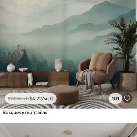
$
4
.22
/sq ft
101
$
7
.03
/sq ft
Bosques y montañas