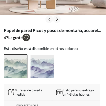
Papel de pared Picos y pasos de montaña, acuarela,
paisaje, paisaje, azul, color gris Nr. w00841
47
Le gusta
Este diseño está disponible en otros colores:
Murales de pared a
Listo para su entrega
medida
en 1-3 días hábiles.
Envío gratuito a