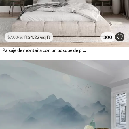
$
4
.22
/sq ft
300
$
7
.03
/sq ft
Paisaje de montaña con un bosque de pinos y montañas en capas durante el amanecer con niebla ligera acuarela imitación arte