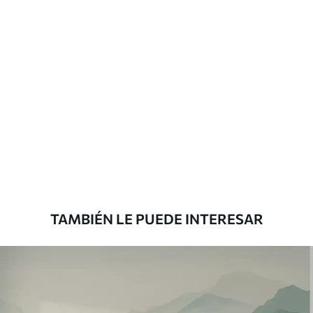
Más de 360 cm de altura: aplicación con
solapamiento.
Materiales disponibles
Estándar
7
.03
$
4
.22
/sq ft
Premium
8
.33
$
5
.00
/sq ft
TAMBIÉN LE PUEDE INTERESAR
Peel and Stick
12
.77
$
7
.66
/sq ft