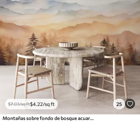
$
4
.22
/sq ft
25
$
7
.03
/sq ft
Montañas sobre fondo de bosque acuarela, color azul naranja