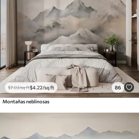
$
4
.22
/sq ft
86
$
7
.03
/sq ft
Montañas neblinosas