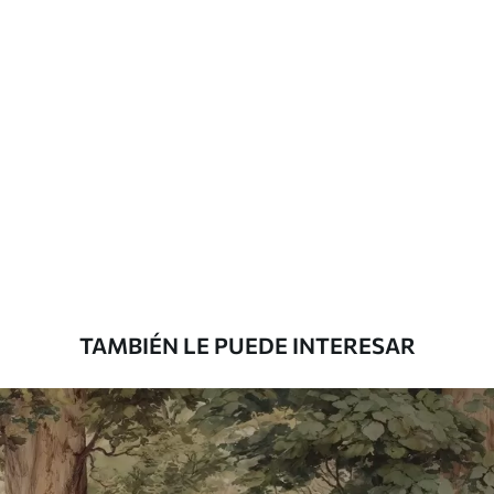
Más de 360 cm de altura: aplicación con
solapamiento.
Materiales disponibles
Estándar
7
.03
$
4
.22
/sq ft
Premium
8
.33
$
5
.00
/sq ft
TAMBIÉN LE PUEDE INTERESAR
Peel and Stick
12
.77
$
7
.66
/sq ft