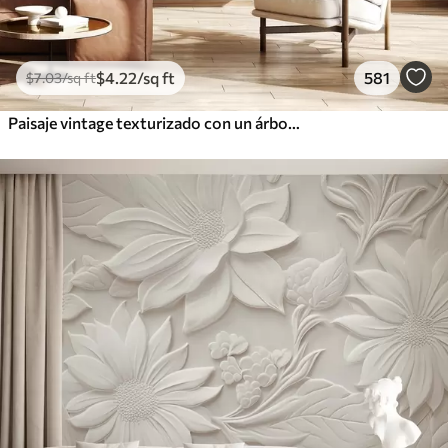
$
4
.22
/sq ft
581
$
7
.03
/sq ft
Paisaje vintage texturizado con un árbol cerca de un río y un cielo nublado, arte de la naturaleza en tonos sepia