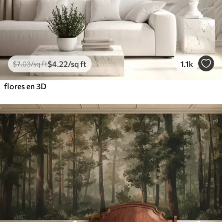
$
4
.22
/sq ft
1.1k
$
7
.03
/sq ft
flores en 3D