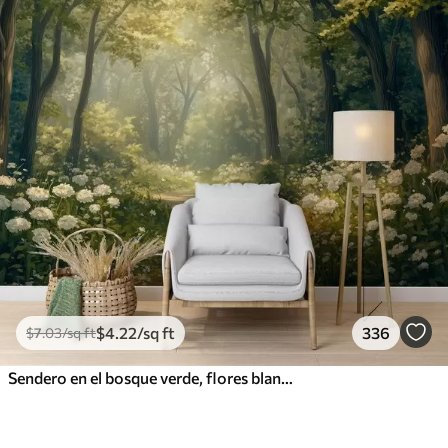
$
4
.22
/sq ft
336
$
7
.03
/sq ft
Sendero en el bosque verde, flores blancas, luz del sol, dibujo estilo acrílico