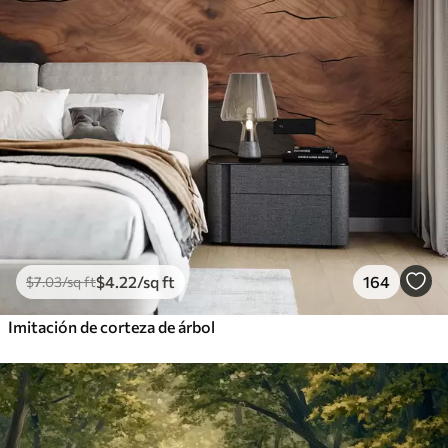
$
4
.22
/sq ft
164
$
7
.03
/sq ft
Imitación de corteza de árbol