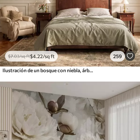
$
4
.22
/sq ft
259
$
7
.03
/sq ft
Ilustración de un bosque con niebla, árboles altos y un sendero.