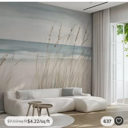
$
4
.22
/sq ft
637
$
7
.03
/sq ft