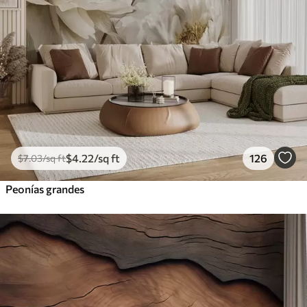
$
4
.22
/sq ft
126
$
7
.03
/sq ft
Peonías grandes