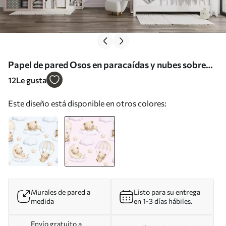
Papel de pared Osos en paracaídas y nubes sobre
fondo rosa Nr. w02385v1
12
Le gusta
Este diseño está disponible en otros colores:
Murales de pared a
Listo para su entrega
medida
en 1-3 días hábiles.
Envío gratuito a