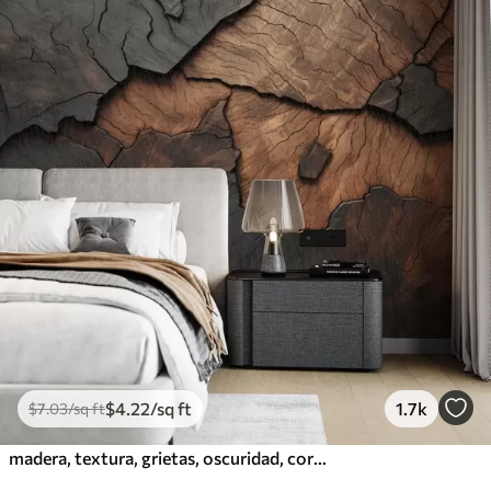
$
4
.22
/sq ft
1.7k
$
7
.03
/sq ft
madera, textura, grietas, oscuridad, corteza, superficie