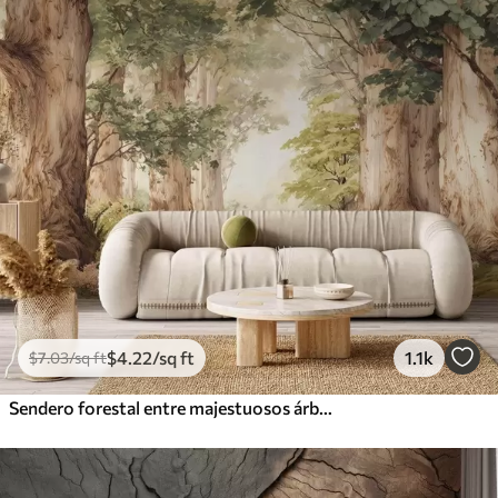
$
4
.22
/sq ft
1.1k
$
7
.03
/sq ft
Sendero forestal entre majestuosos árboles en estilo acuarela