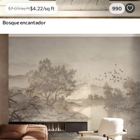
$
4
.22
/sq ft
990
$
7
.03
/sq ft
Bosque encantador