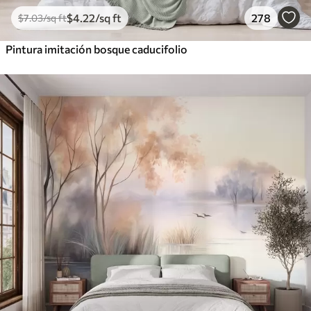
$
4
.22
/sq ft
278
$
7
.03
/sq ft
Pintura imitación bosque caducifolio