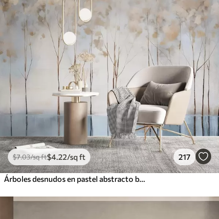
$
4
.22
/sq ft
217
$
7
.03
/sq ft
Árboles desnudos en pastel abstracto borrosa paisaje minimalista de invierno con un fondo suave y brumoso