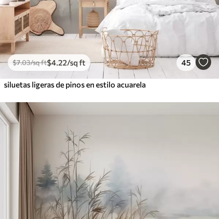
$
4
.22
/sq ft
45
$
7
.03
/sq ft
siluetas ligeras de pinos en estilo acuarela