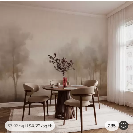
$
4
.22
/sq ft
235
$
7
.03
/sq ft