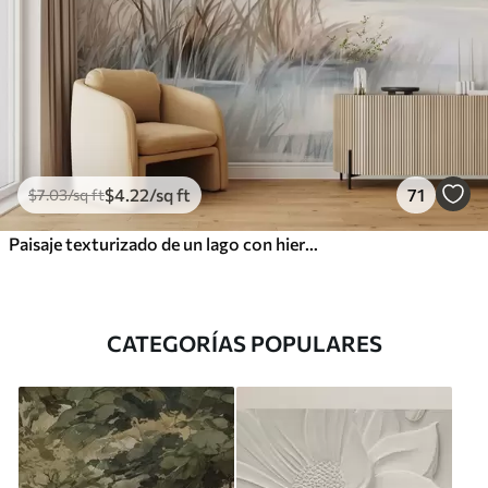
$
4
.22
/sq ft
71
$
7
.03
/sq ft
Paisaje texturizado de un lago con hierbas altas en primer plano, azul suave y marrón, agua tranquila, árboles en la distancia
CATEGORÍAS POPULARES