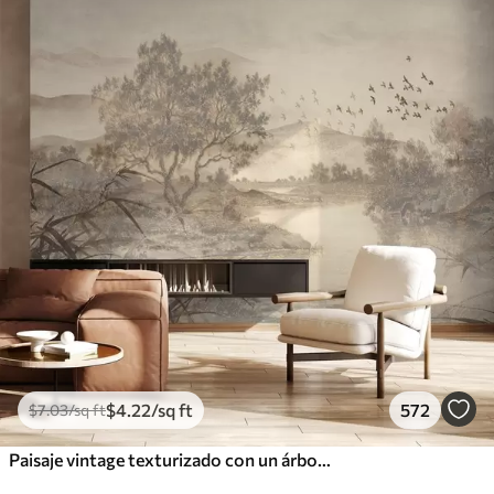
$
4
.22
/sq ft
572
$
7
.03
/sq ft
Paisaje vintage texturizado con un árbol cerca de un río y un cielo nublado, arte de la naturaleza en tonos sepia