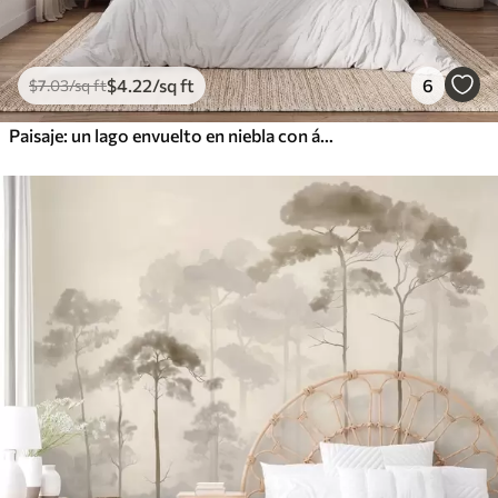
$
4
.22
/sq ft
6
$
7
.03
/sq ft
Paisaje: un lago envuelto en niebla con árboles y juncos, pájaros volando, estilo de pintura en acuarela con textura