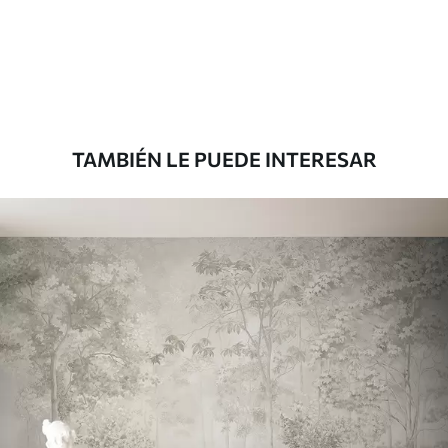
Estándar
7
.03
$
4
.22
/sq ft
Premium
8
.33
$
5
.00
/sq ft
TAMBIÉN LE PUEDE INTERESAR
Peel and Stick
12
.77
$
7
.66
/sq ft