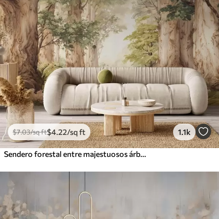
$
4
.22
/sq ft
1.1k
$
7
.03
/sq ft
Sendero forestal entre majestuosos árboles en estilo acuarela