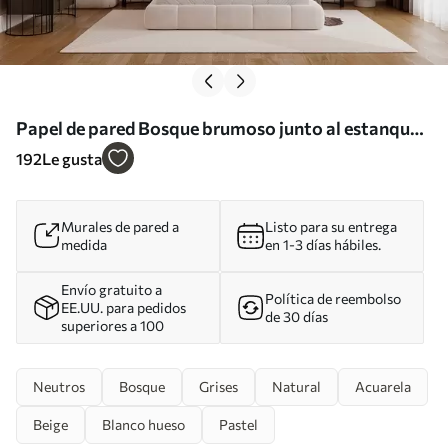
Papel de pared Bosque brumoso junto al estanque
Nr. w02758
192
Le gusta
Murales de pared a
Listo para su entrega
medida
en 1-3 días hábiles.
Envío gratuito a
Política de reembolso
EE.UU. para pedidos
de 30 días
superiores a 100
Neutros
Bosque
Grises
Natural
Acuarela
Beige
Blanco hueso
Pastel