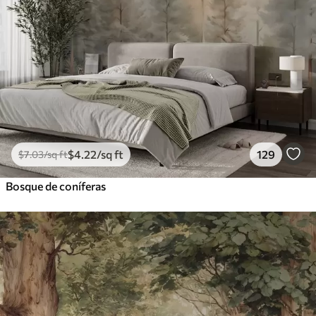
$
4
.22
/sq ft
129
$
7
.03
/sq ft
Bosque de coníferas