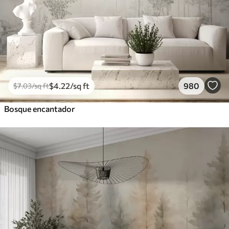
$
4
.22
/sq ft
980
$
7
.03
/sq ft
Bosque encantador