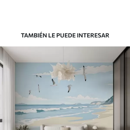
Premium
8
.33
$
5
.00
/sq ft
TAMBIÉN LE PUEDE INTERESAR
Peel and Stick
12
.77
$
7
.66
/sq ft