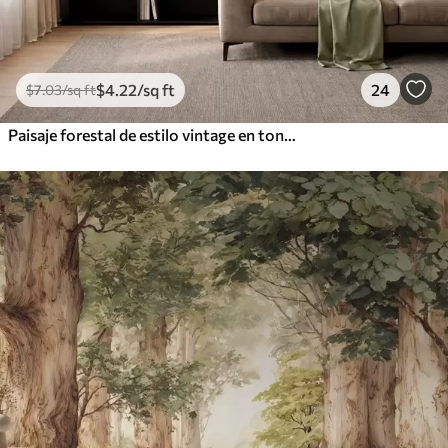
$
4
.22
/sq ft
24
$
7
.03
/sq ft
Paisaje forestal de estilo vintage en tonos verdes apagados