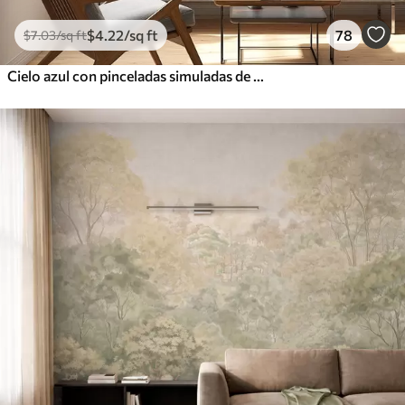
$
4
.22
/sq ft
78
$
7
.03
/sq ft
Cielo azul con pinceladas simuladas de óleo