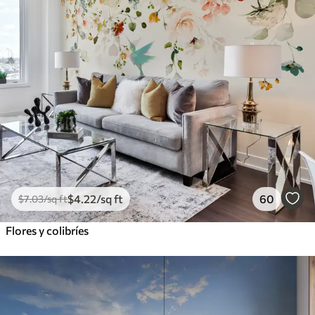
$
4
.22
/sq ft
60
$
7
.03
/sq ft
Flores y colibríes