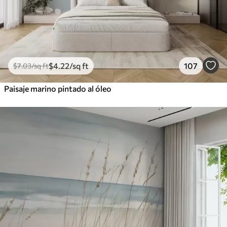
$
4
.22
/sq ft
107
$
7
.03
/sq ft
Paisaje marino pintado al óleo