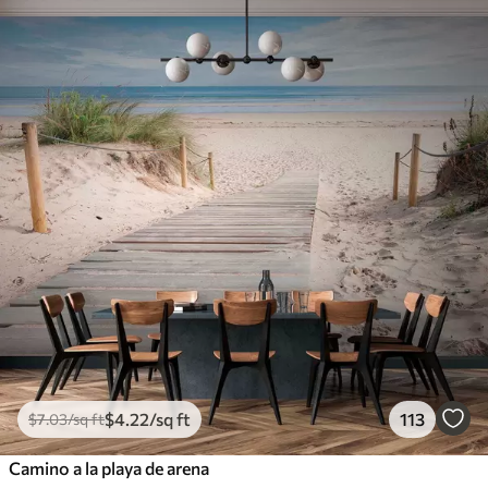
$
4
.22
/sq ft
113
$
7
.03
/sq ft
Camino a la playa de arena