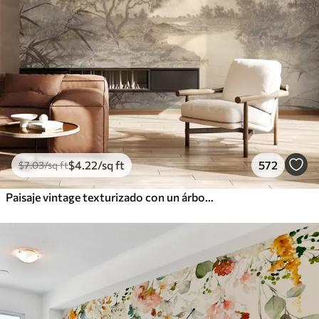
$
4
.22
/sq ft
572
$
7
.03
/sq ft
Paisaje vintage texturizado con un árbol cerca de un río y un cielo nublado, arte de la naturaleza en tonos sepia