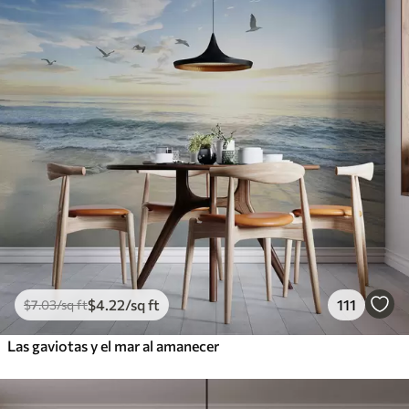
$
4
.22
/sq ft
111
$
7
.03
/sq ft
Las gaviotas y el mar al amanecer