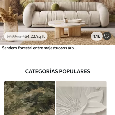
$
4
.22
/sq ft
1.1k
$
7
.03
/sq ft
Sendero forestal entre majestuosos árboles en estilo acuarela
CATEGORÍAS POPULARES