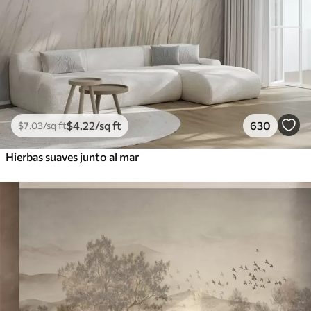
$
4
.22
/sq ft
630
$
7
.03
/sq ft
Hierbas suaves junto al mar