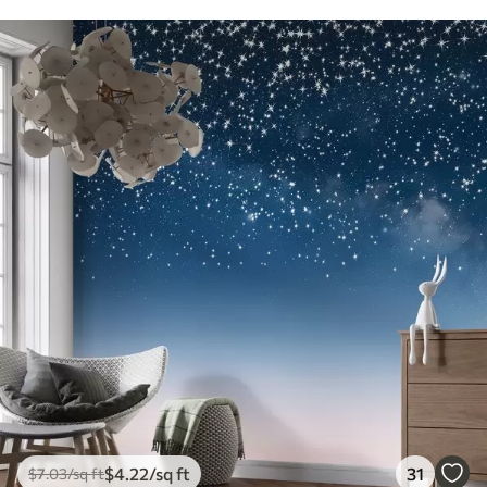
$
4
.22
/sq ft
31
$
7
.03
/sq ft