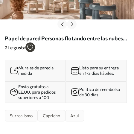
Papel de pared Personas flotando entre las nubes
en un cielo azul Nr. w05628
2
Le gusta
Murales de pared a
Listo para su entrega
medida
en 1-3 días hábiles.
Envío gratuito a
Política de reembolso
EE.UU. para pedidos
de 30 días
superiores a 100
Surrealismo
Capricho
Azul