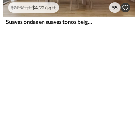
$
4
.22
/sq ft
55
$
7
.03
/sq ft
Suaves ondas en suaves tonos beige en estilo acuarela