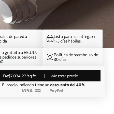
ales de pared a
Listo para su entrega en
dida
1-3 días hábiles.
ío gratuito a EE.UU.
Política de reembolso de
a pedidos superiores
30 días
00
de
$
7
.03
4
.22
/sq ft
Mostrar precio
El precio indicado tiene un
descuento del 40%