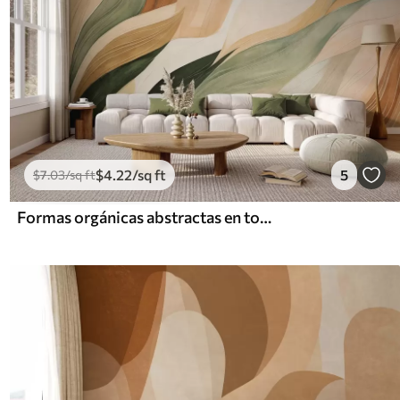
$
4
.22
/sq ft
5
$
7
.03
/sq ft
Formas orgánicas abstractas en tonos tierra —verde, marrón y beige— con texturas fluidas