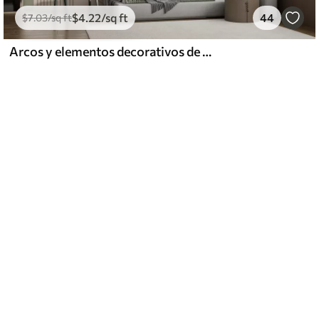
$
4
.22
/sq ft
44
$
7
.03
/sq ft
Arcos y elementos decorativos de estilo boho