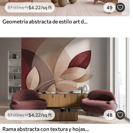
$
4
.22
/sq ft
49
$
7
.03
/sq ft
Geometría abstracta de estilo art déco con efecto retro
$
4
.22
/sq ft
48
$
7
.03
/sq ft
Rama abstracta con textura y hojas en tonos marrones, beige y rojos, sobre un fondo de formas abstractas.