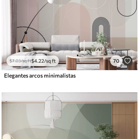
$
4
.22
/sq ft
70
$
7
.03
/sq ft
Elegantes arcos minimalistas