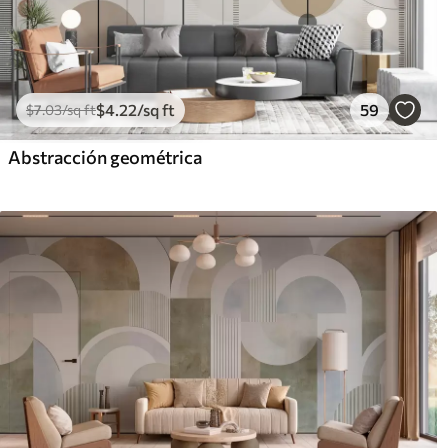
$
4
.22
/sq ft
59
$
7
.03
/sq ft
Abstracción geométrica