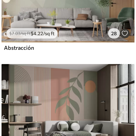
$
4
.22
/sq ft
28
$
7
.03
/sq ft
Abstracción