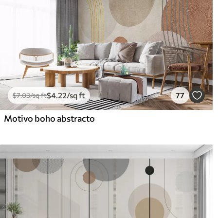
$
4
.22
/sq ft
77
$
7
.03
/sq ft
Motivo boho abstracto