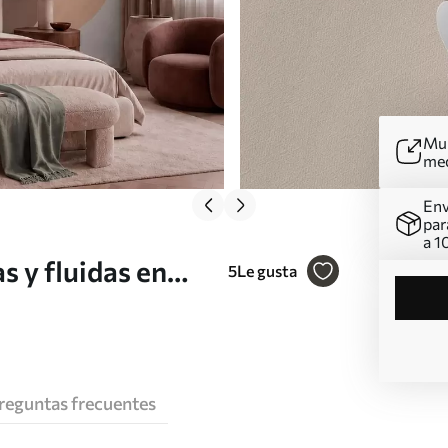
Mur
me
Env
par
a 1
s y fluidas en
5
Le gusta
reguntas frecuentes