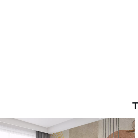
Método de aplicación
Hasta 360 cm de altura: apli
Más de 360 cm de altura: ap
Materiales disponibles
Estándar
Premium
7
.03
8
.33
$
4
.22
/sq ft
$
5
.00
/sq ft
T