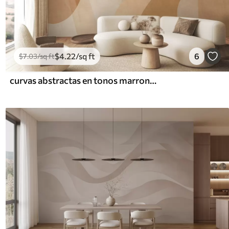
$
4
.22
/sq ft
6
$
7
.03
/sq ft
curvas abstractas en tonos marrones, beige y rojizos