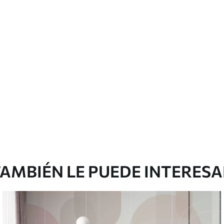
cación sin juntas.
licación con solapamiento.
Peel and Stick
12
.77
$
7
.66
/sq ft
AMBIÉN LE PUEDE INTERES