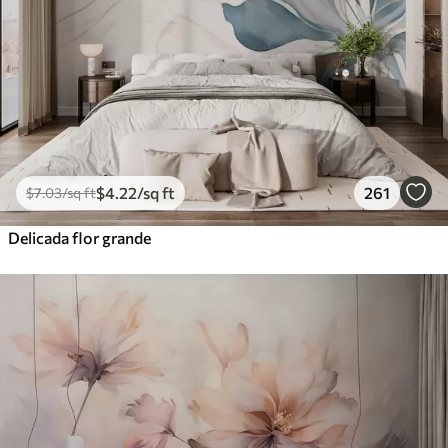
$
4
.22
/sq ft
261
$
7
.03
/sq ft
Delicada flor grande