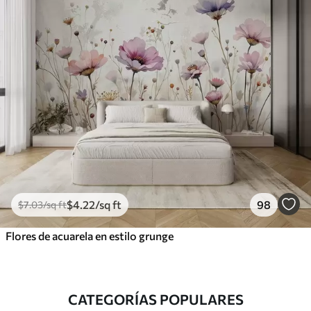
$
4
.22
/sq ft
98
$
7
.03
/sq ft
Flores de acuarela en estilo grunge
CATEGORÍAS POPULARES