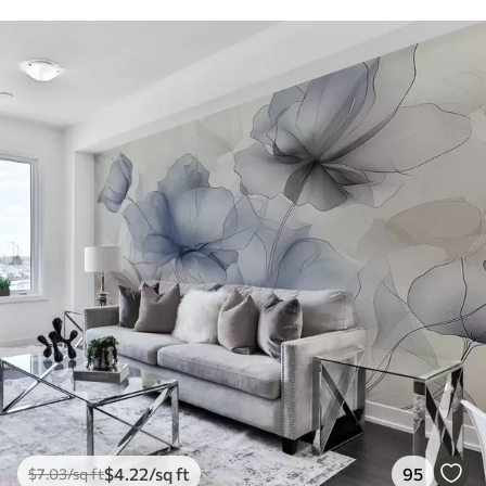
$
4
.22
/sq ft
95
$
7
.03
/sq ft