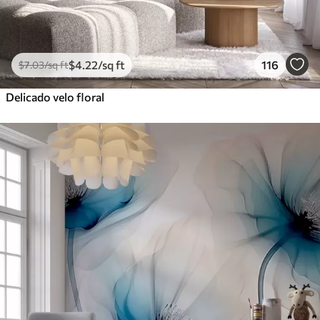
$
4
.22
/sq ft
116
$
7
.03
/sq ft
Delicado velo floral