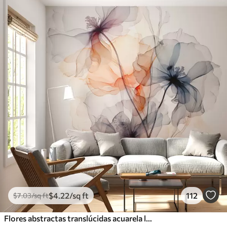
$
4
.22
/sq ft
112
$
7
.03
/sq ft
Flores abstractas translúcidas acuarela líquida