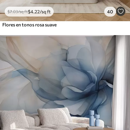
$
4
.22
/sq ft
40
$
7
.03
/sq ft
Flores en tonos rosa suave