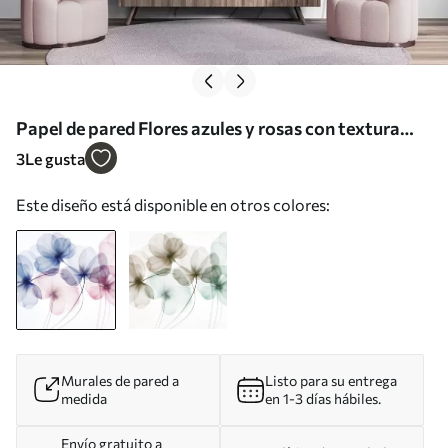
Papel de pared Flores azules y rosas con textura
translúcida sobre un fondo claro, con delicados
3
Le gusta
pétalos superpuestos Nr. w09892
Este diseño está disponible en otros colores:
Murales de pared a
Listo para su entrega
medida
en 1-3 días hábiles.
Envío gratuito a