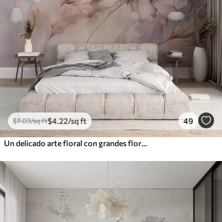
$
4
.22
/sq ft
49
$
7
.03
/sq ft
Un delicado arte floral con grandes flores de colores pastel con pétalos translúcidos, tallos suaves y un suave fondo difuminado