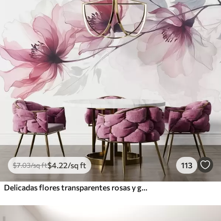
$
4
.22
/sq ft
113
$
7
.03
/sq ft
Delicadas flores transparentes rosas y grises con pétalos suaves y difuminados sobre fondo blanco