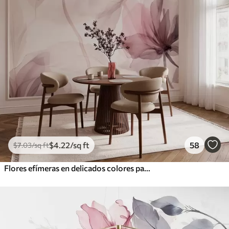
$
4
.22
/sq ft
58
$
7
.03
/sq ft
Flores efímeras en delicados colores pastel