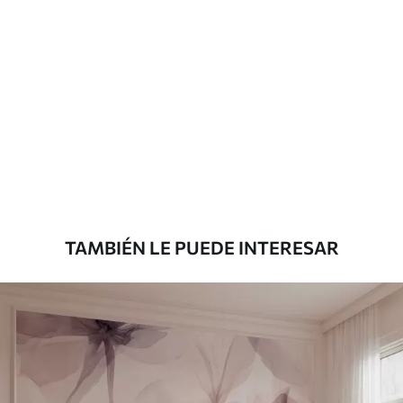
Materiales disponibles
Estándar
7
.03
$
4
.22
/sq ft
Premium
8
.33
$
5
.00
/sq ft
TAMBIÉN LE PUEDE INTERESAR
Peel and Stick
12
.77
$
7
.66
/sq ft