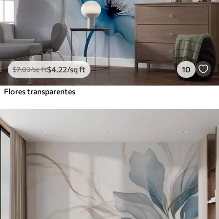
$
4
.22
/sq ft
10
$
7
.03
/sq ft
Flores transparentes