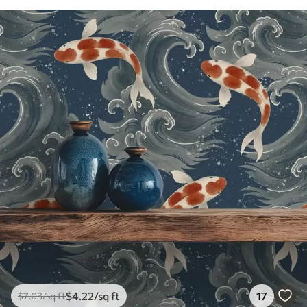
$
4
.22
/sq ft
17
$
7
.03
/sq ft