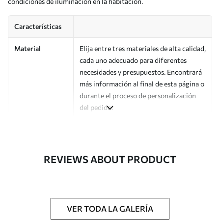
condiciones de iluminación en la habitación.
Características
Material
Elija entre tres materiales de alta calidad,
cada uno adecuado para diferentes
necesidades y presupuestos. Encontrará
más información al final de esta página o
durante el proceso de personalización
del pedido.
Autor
Estudio de diseño Uwalls
Número de
a00090
REVIEWS ABOUT PRODUCT
artículo
Acabado
Semimate.
Producción
Impreso bajo pedido y entregado en
VER TODA LA GALERÍA
rollos de hasta 50 cm de ancho.