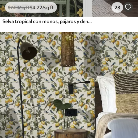
$
4
.22
/sq ft
23
$
7
.03
/sq ft
Selva tropical con monos, pájaros y denso follaje