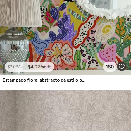
$
4
.22
/sq ft
180
$
7
.03
/sq ft
Estampado floral abstracto de estilo pop art