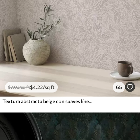
$
4
.22
/sq ft
65
$
7
.03
/sq ft
Textura abstracta beige con suaves líneas de hojas