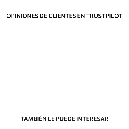
Opciones
Disponible con recubrimiento de barniz
OPINIONES DE CLIENTES EN TRUSTPILOT
adicionales
y/o adhesivo para empapelar.
Limpieza
Se puede limpiar suavemente con una
esponja suave. Los murales de pared con
recubrimiento de barniz pueden
limpiarse con agua.
Método de
Aplicación sin fisuras
aplicación
Materiales disponibles
Estándar
7
.03
$
4
.22
/sq ft
TAMBIÉN LE PUEDE INTERESAR