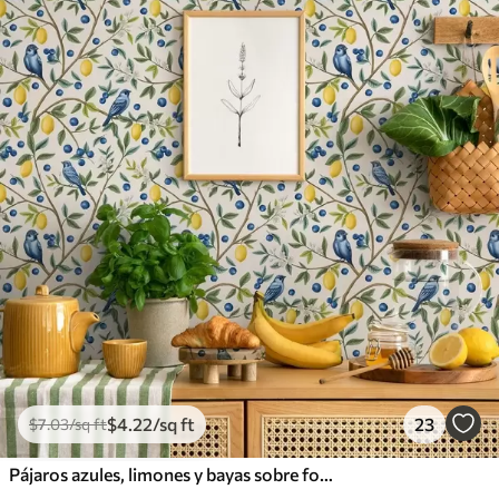
$
4
.22
/sq ft
23
$
7
.03
/sq ft
Pájaros azules, limones y bayas sobre fondo blanco