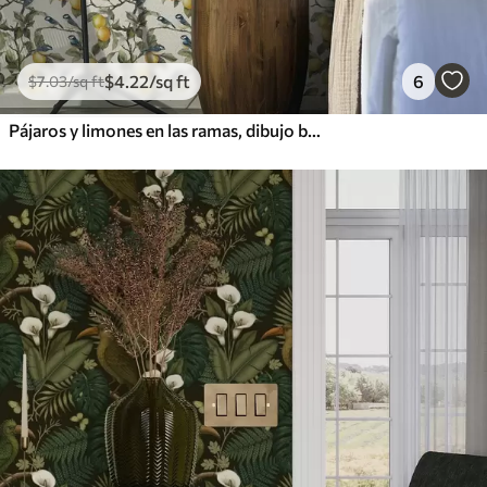
$
4
.22
/sq ft
6
$
7
.03
/sq ft
Pájaros y limones en las ramas, dibujo botánico en acuarela