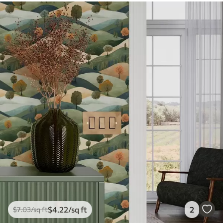
Premium
8
.33
$
5
.00
/sq ft
$
4
.22
/sq ft
2
$
7
.03
/sq ft