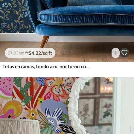
$
4
.22
/sq ft
1
$
7
.03
/sq ft
Tetas en ramas, fondo azul nocturno con chispas