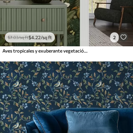
$
4
.22
/sq ft
2
$
7
.03
/sq ft
Aves tropicales y exuberante vegetación sobre fondo oscuro de selva