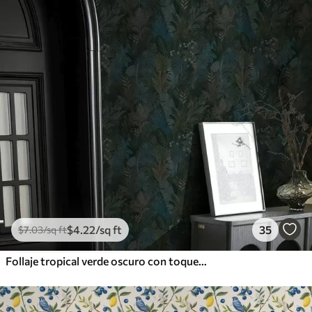
$
4
.22
/sq ft
35
$
7
.03
/sq ft
Follaje tropical verde oscuro con toques azules