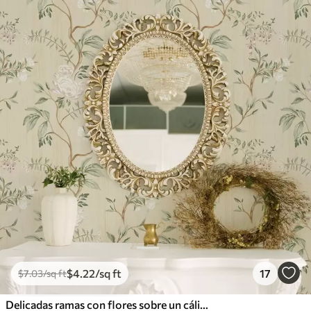
$
4
.22
/sq ft
17
$
7
.03
/sq ft
Delicadas ramas con flores sobre un cálido fondo color crema