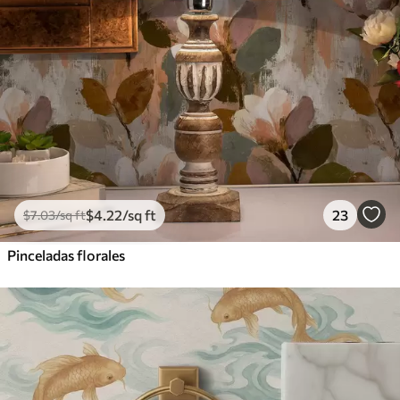
$
4
.22
/sq ft
23
$
7
.03
/sq ft
Pinceladas florales