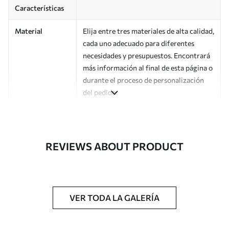
Características
Material
Elija entre tres materiales de alta calidad,
cada uno adecuado para diferentes
necesidades y presupuestos. Encontrará
más información al final de esta página o
durante el proceso de personalización
del pedido.
Autor
Estudio de diseño Uwalls
Número de
a00151v1
REVIEWS ABOUT PRODUCT
artículo
Acabado
Semimate.
Producción
Impreso bajo pedido y entregado en
VER TODA LA GALERÍA
rollos de hasta 50 cm de ancho.