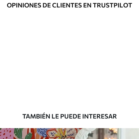
Opciones
Disponible con recubrimiento de barniz
OPINIONES DE CLIENTES EN TRUSTPILOT
adicionales
y/o adhesivo para empapelar.
Limpieza
Se puede limpiar suavemente con una
esponja suave. Los murales de pared con
recubrimiento de barniz pueden
limpiarse con agua.
Método de
Aplicación sin fisuras
aplicación
Materiales disponibles
Estándar
7
.03
$
4
.22
/sq ft
TAMBIÉN LE PUEDE INTERESAR
Premium
8
.33
$
5
.00
/sq ft