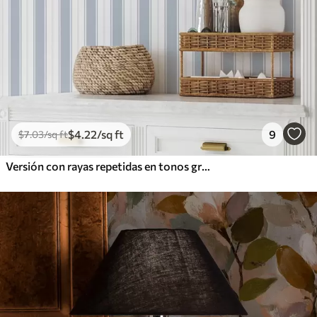
$
4
.22
/sq ft
9
$
7
.03
/sq ft
Versión con rayas repetidas en tonos grises y azules