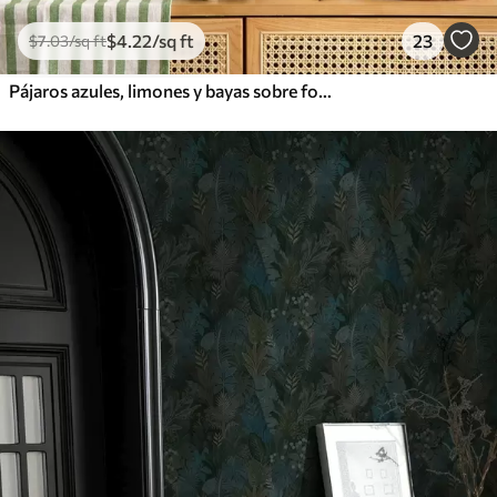
$
4
.22
/sq ft
23
$
7
.03
/sq ft
Pájaros azules, limones y bayas sobre fondo blanco