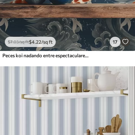
$
4
.22
/sq ft
17
$
7
.03
/sq ft
Peces koi nadando entre espectaculares olas oceánicas