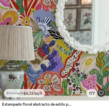
$
4
.22
/sq ft
177
$
7
.03
/sq ft
Estampado floral abstracto de estilo pop art