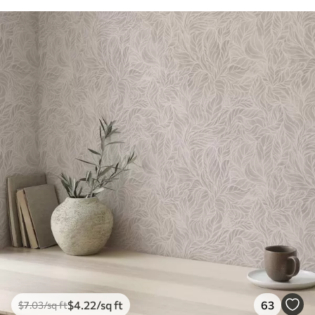
$
4
.22
/sq ft
63
$
7
.03
/sq ft