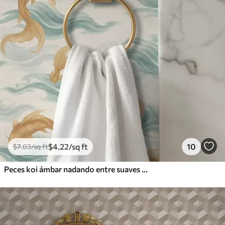
$
4
.22
/sq ft
10
$
7
.03
/sq ft
Peces koi ámbar nadando entre suaves olas turquesas