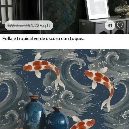
$
4
.22
/sq ft
31
$
7
.03
/sq ft
Follaje tropical verde oscuro con toques azules