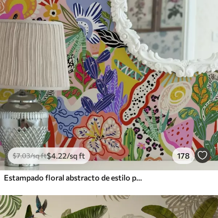
$
4
.22
/sq ft
178
$
7
.03
/sq ft
Estampado floral abstracto de estilo pop art