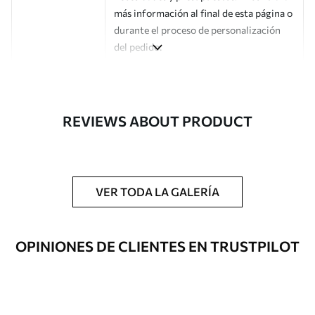
más información al final de esta página o
durante el proceso de personalización
del pedido.
Autor
Estudio de diseño Uwalls
Número de
a00191
REVIEWS ABOUT PRODUCT
artículo
Acabado
Semimate.
Producción
Impreso bajo pedido y entregado en
VER TODA LA GALERÍA
rollos de hasta 50 cm de ancho.
Opciones
Disponible con recubrimiento de barniz
OPINIONES DE CLIENTES EN TRUSTPILOT
adicionales
y/o adhesivo para empapelar.
Limpieza
Se puede limpiar suavemente con una
esponja suave. Los murales de pared con