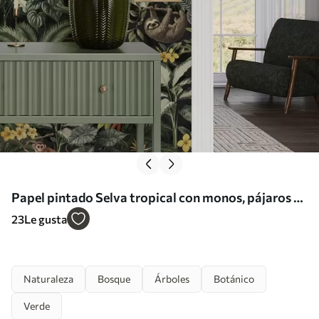
Papel pintado Selva tropical con monos, pájaros y
denso follaje a00191
23
Le gusta
Naturaleza
Bosque
Árboles
Botánico
Verde