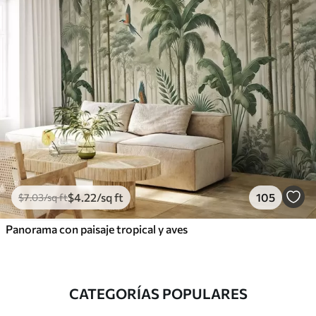
$
4
.22
/sq ft
105
$
7
.03
/sq ft
Panorama con paisaje tropical y aves
CATEGORÍAS POPULARES