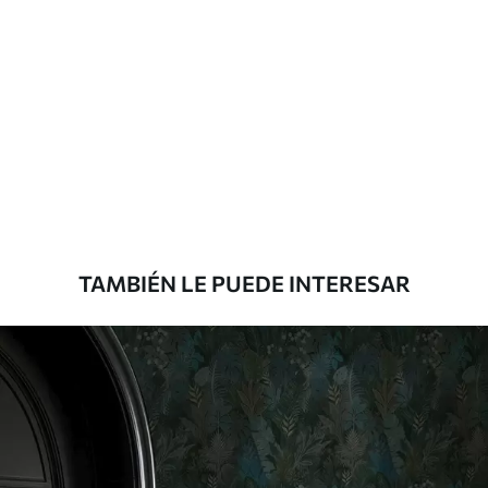
recubrimiento de barniz pueden
limpiarse con agua.
Método de
Aplicación sin fisuras
aplicación
Materiales disponibles
Estándar
7
.03
$
4
.22
/sq ft
TAMBIÉN LE PUEDE INTERESAR
Premium
8
.33
$
5
.00
/sq ft