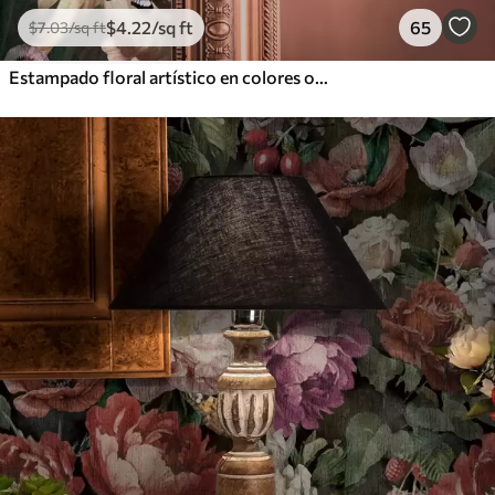
$
4
.22
/sq ft
65
$
7
.03
/sq ft
Estampado floral artístico en colores oscuros