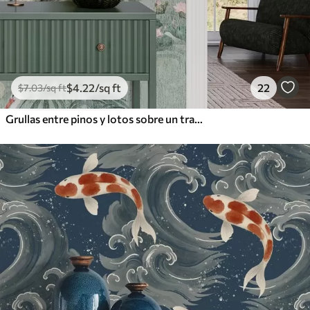
$
4
.22
/sq ft
22
$
7
.03
/sq ft
Grullas entre pinos y lotos sobre un tranquilo fondo verde