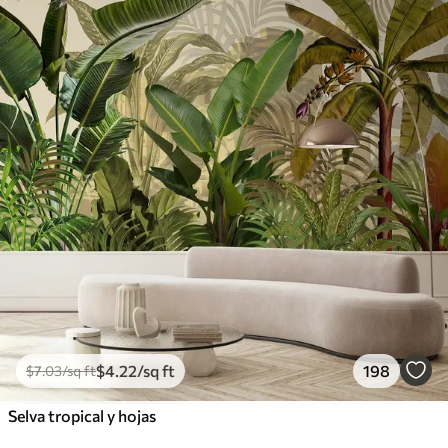
$
4
.22
/sq ft
198
$
7
.03
/sq ft
Selva tropical y hojas