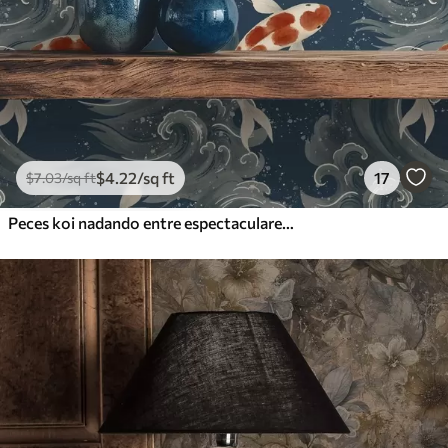
$
4
.22
/sq ft
17
$
7
.03
/sq ft
Peces koi nadando entre espectaculares olas oceánicas