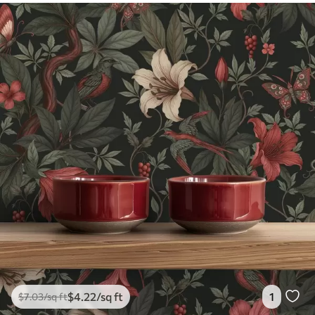
$
4
.22
/sq ft
1
$
7
.03
/sq ft