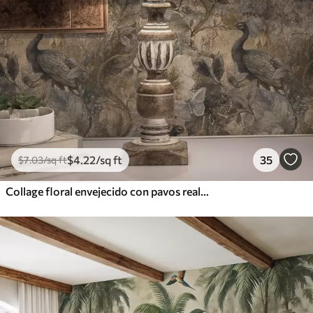
$
4
.22
/sq ft
35
$
7
.03
/sq ft
Collage floral envejecido con pavos reales y mariposas