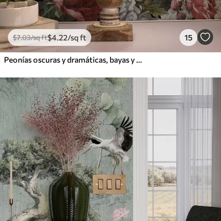
$
4
.22
/sq ft
15
$
7
.03
/sq ft
Peonías oscuras y dramáticas, bayas y mariposa sobre fondo negro