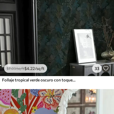
$
4
.22
/sq ft
33
$
7
.03
/sq ft
Follaje tropical verde oscuro con toques azules