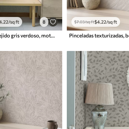
4
.22
/sq ft
8
$
4
.22
/sq ft
$
7
.03
/sq ft
Textura de tejido gris verdoso, motivo de rejilla de lino
Pinceladas texturizadas, b