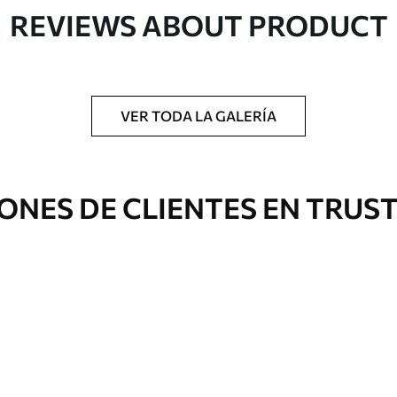
REVIEWS ABOUT PRODUCT
gado en rollos de hasta 50 cm de ancho.
o de barniz y/o adhesivo para empapelar.
VER TODA LA GALERÍA
 con una esponja suave. Los murales de pared
 pueden limpiarse con agua.
ONES DE CLIENTES EN TRUS