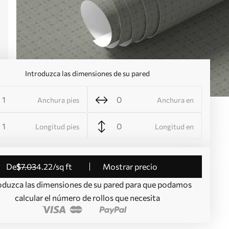
Introduzca las dimensiones de su pared
Anchura pies
Anchura en
Longitud pies
Longitud en
de
$
7
.03
4
.22
/sq ft
Mostrar precio
oduzca las dimensiones de su pared para que podamos
calcular el número de rollos que necesita