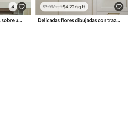
4
$
4
.22
/sq ft
$
7
.03
/sq ft
Enredaderas monocromas sobre un lienzo de textura fina
Delicadas flores dibujadas con trazos finos sobre un fondo blanco roto