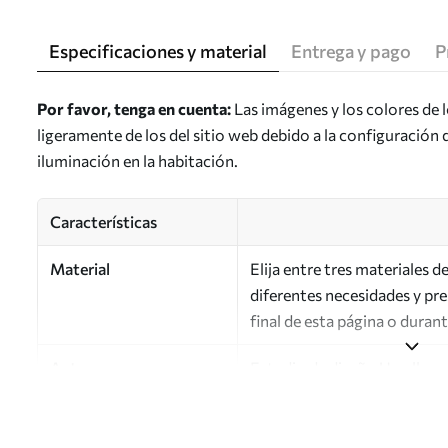
Especificaciones y material
Entrega y pago
P
Por favor, tenga en cuenta:
Las imágenes y los colores de 
ligeramente de los del sitio web debido a la configuración 
iluminación en la habitación.
Características
Material
Elija entre tres materiales 
diferentes necesidades y pr
final de esta página o duran
Autor
Estudio de diseño Uwalls
Número de artículo
a00234