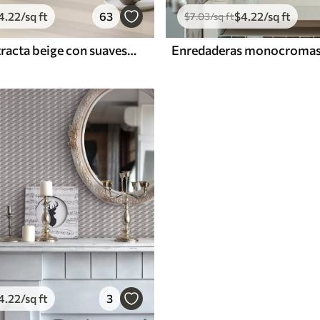
4
.22
/sq ft
63
$
4
.22
/sq ft
$
7
.03
/sq ft
Textura abstracta beige con suaves líneas de hojas
4
.22
/sq ft
3