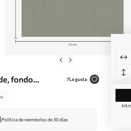
de, fondo
7
Le gusta
234
do
Intr
Política de reembolso de 30 días