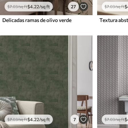
$
4
.22
/sq ft
27
$
$
7
.03
/sq ft
$
7
.03
/sq ft
Delicadas ramas de olivo verde
$
4
.22
/sq ft
7
$
$
7
.03
/sq ft
$
7
.03
/sq ft