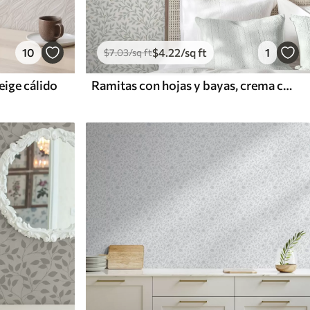
10
$
4
.22
/sq ft
1
$
7
.03
/sq ft
eige cálido
Ramitas con hojas y bayas, crema clara y salvia