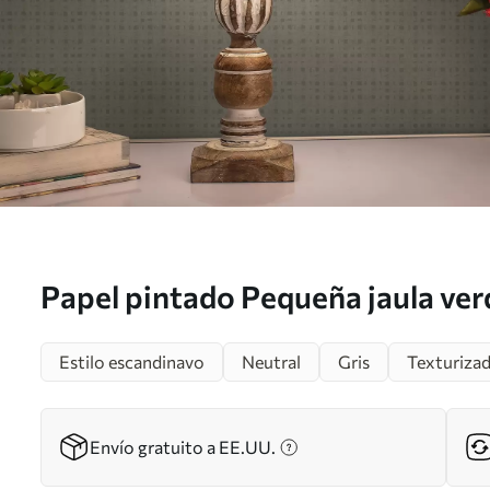
Papel pintado Pequeña jaula ver
texturizado en estilo retro a00
Estilo escandinavo
Neutral
Gris
Texturiza
Envío gratuito a EE.UU.