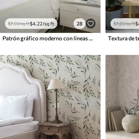
$
4
.22
/sq ft
28
$
$
7
.03
/sq ft
$
7
.03
/sq ft
Patrón gráfico moderno con líneas curvas