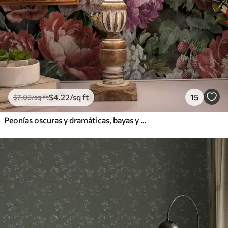
$
4
.22
/sq ft
15
$
7
.03
/sq ft
Peonías oscuras y dramáticas, bayas y mariposa sobre fondo negro