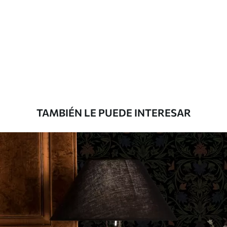
Método de
Aplicación sin fisuras
aplicación
Materiales disponibles
Estándar
7
.03
$
4
.22
/sq ft
TAMBIÉN LE PUEDE INTERESAR
Premium
8
.33
$
5
.00
/sq ft