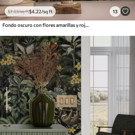
$
4
.22
/sq ft
13
$
7
.03
/sq ft
Fondo oscuro con flores amarillas y rojas de estilo Art Nouveau