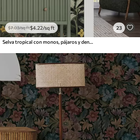
$
4
.22
/sq ft
23
$
7
.03
/sq ft
Selva tropical con monos, pájaros y denso follaje