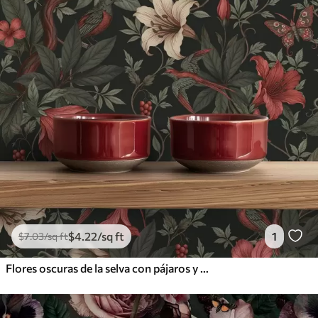
$
4
.22
/sq ft
1
$
7
.03
/sq ft
Flores oscuras de la selva con pájaros y mariposas