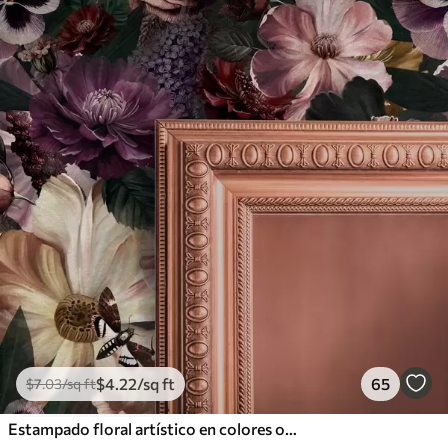
$
4
.22
/sq ft
65
$
7
.03
/sq ft
Estampado floral artístico en colores oscuros