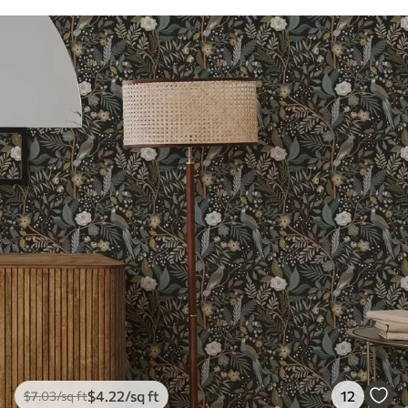
$
4
.22
/sq ft
12
$
7
.03
/sq ft