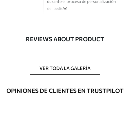
durante el proceso de personalización
del pedido.
Autor
Estudio de diseño Uwalls
Número de
a00411
REVIEWS ABOUT PRODUCT
artículo
Acabado
Semimate.
Producción
Impreso bajo pedido y entregado en
VER TODA LA GALERÍA
rollos de hasta 50 cm de ancho.
Opciones
Disponible con recubrimiento de barniz
OPINIONES DE CLIENTES EN TRUSTPILOT
adicionales
y/o adhesivo para empapelar.
Limpieza
Se puede limpiar suavemente con una
esponja suave. Los murales de pared con
recubrimiento de barniz pueden
limpiarse con agua.