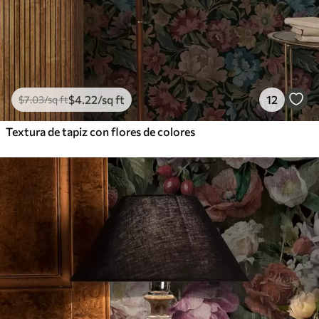
$
4
.22
/sq ft
12
$
7
.03
/sq ft
Textura de tapiz con flores de colores