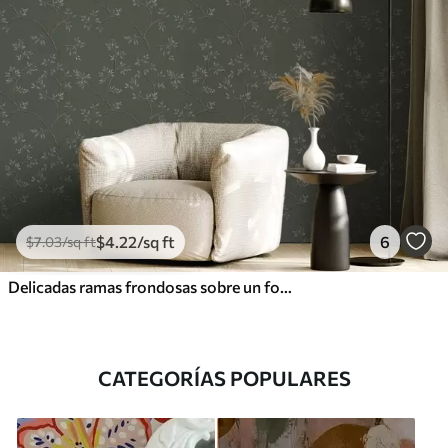
$
4
.22
/sq ft
6
$
7
.03
/sq ft
Delicadas ramas frondosas sobre un fondo verde oscuro
CATEGORÍAS POPULARES