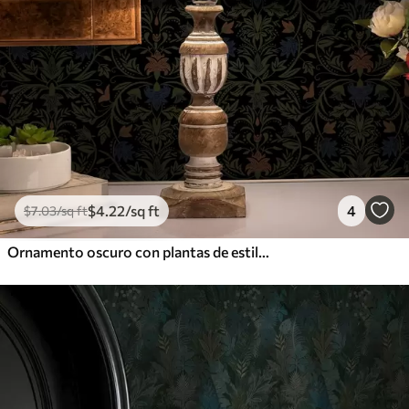
$
4
.22
/sq ft
4
$
7
.03
/sq ft
Ornamento oscuro con plantas de estilo clásico