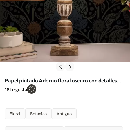
Papel pintado Adorno floral oscuro con detalles
naranjas a00411
18
Le gusta
Floral
Botánico
Antiguo