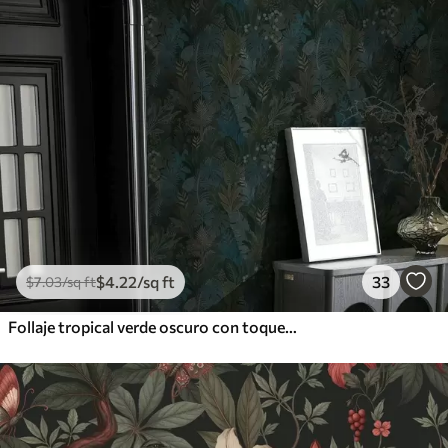
$
4
.22
/sq ft
33
$
7
.03
/sq ft
Follaje tropical verde oscuro con toques azules