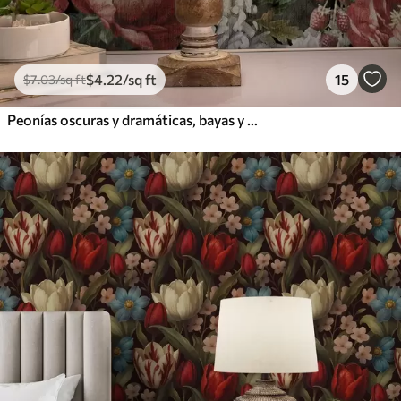
$
4
.22
/sq ft
15
$
7
.03
/sq ft
Peonías oscuras y dramáticas, bayas y mariposa sobre fondo negro