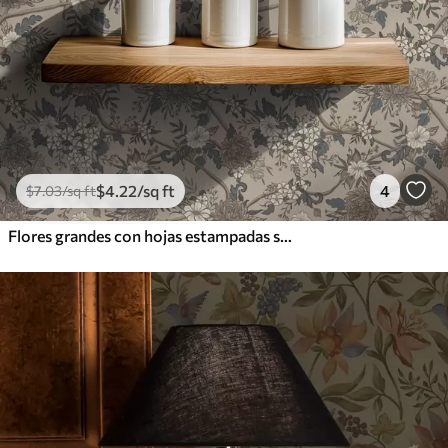
$
4
.22
/sq ft
4
$
7
.03
/sq ft
Flores grandes con hojas estampadas sobre un fondo beige cálido