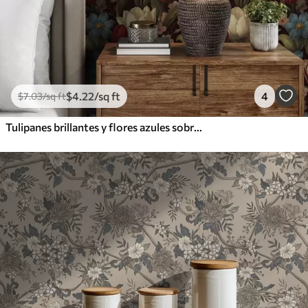
$
4
.22
/sq ft
4
$
7
.03
/sq ft
Tulipanes brillantes y flores azules sobre fondo oscuro