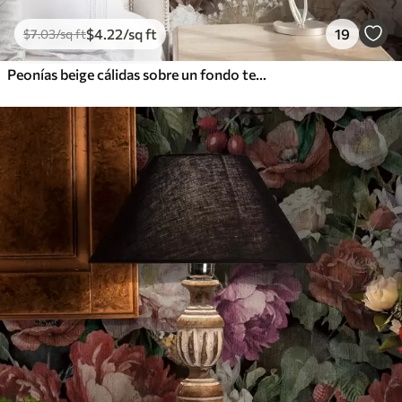
$
4
.22
/sq ft
19
$
7
.03
/sq ft
Peonías beige cálidas sobre un fondo texturizado