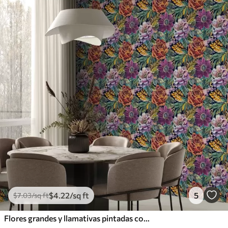
$
4
.22
/sq ft
5
$
7
.03
/sq ft
Flores grandes y llamativas pintadas con pincel sobre un fondo azul oscuro