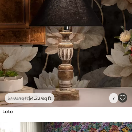
$
4
.22
/sq ft
7
$
7
.03
/sq ft
Loto