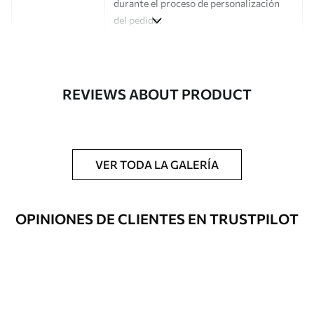
durante el proceso de personalización
del pedido.
Autor
Estudio de diseño Uwalls
Número de
a00884
REVIEWS ABOUT PRODUCT
artículo
Acabado
Semimate.
Producción
Impreso bajo pedido y entregado en
VER TODA LA GALERÍA
rollos de hasta 50 cm de ancho.
Opciones
Disponible con recubrimiento de barniz
OPINIONES DE CLIENTES EN TRUSTPILOT
adicionales
y/o adhesivo para empapelar.
Limpieza
Se puede limpiar suavemente con una
esponja suave. Los murales de pared con
recubrimiento de barniz pueden
limpiarse con agua.