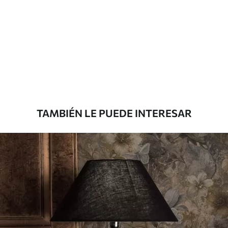
Método de
Aplicación sin fisuras
aplicación
Materiales disponibles
Estándar
7
.03
$
4
.22
/sq ft
TAMBIÉN LE PUEDE INTERESAR
Premium
8
.33
$
5
.00
/sq ft