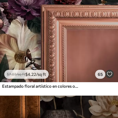
$
4
.22
/sq ft
65
$
7
.03
/sq ft
Estampado floral artístico en colores oscuros