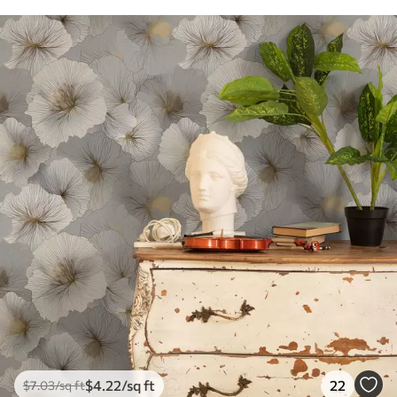
$
4
.22
/sq ft
22
$
7
.03
/sq ft