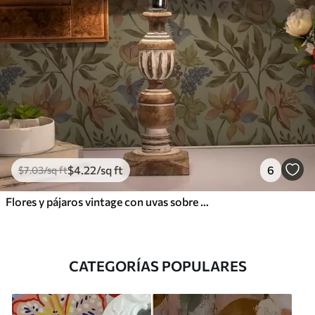
$
4
.22
/sq ft
6
$
7
.03
/sq ft
Flores y pájaros vintage con uvas sobre fondo oliva
CATEGORÍAS POPULARES