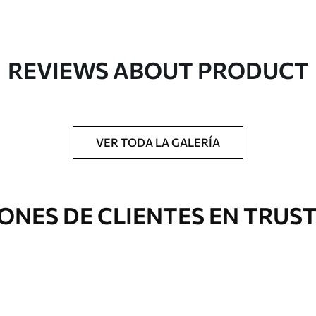
REVIEWS ABOUT PRODUCT
gado en rollos de hasta 50 cm de ancho.
o de barniz y/o adhesivo para empapelar.
VER TODA LA GALERÍA
 con una esponja suave. Los murales de pared
 pueden limpiarse con agua.
ONES DE CLIENTES EN TRUS