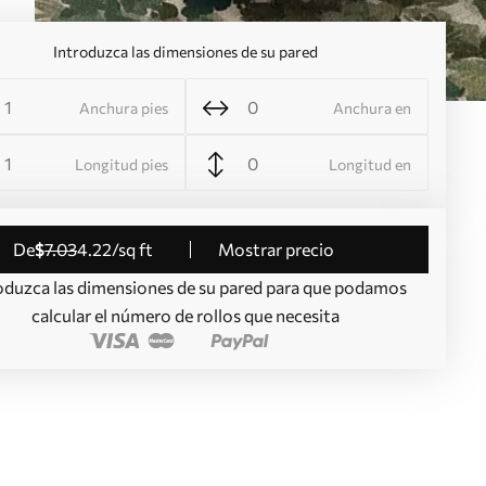
Introduzca las dimensiones de su pared
Anchura pies
Anchura en
Longitud pies
Longitud en
de
$
7
.03
4
.22
/sq ft
Mostrar precio
oduzca las dimensiones de su pared para que podamos
calcular el número de rollos que necesita