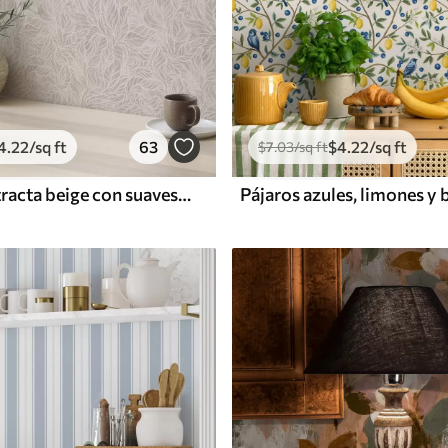
4
.22
/sq ft
63
$
4
.22
/sq ft
$
7
.03
/sq ft
Textura abstracta beige con suaves líneas de hojas