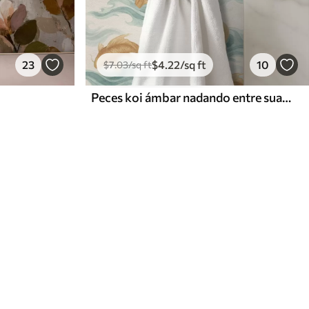
23
$
4
.22
/sq ft
10
$
7
.03
/sq ft
Peces koi ámbar nadando entre suaves olas turquesas