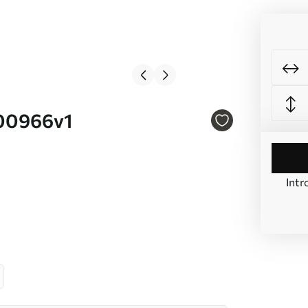
a00966v1
Intr