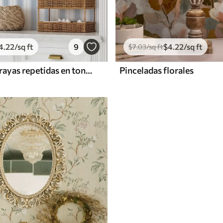
4
.22
/sq ft
9
$
4
.22
/sq ft
$
7
.03
/sq ft
Versión con rayas repetidas en tonos grises y azules
Pinceladas florales