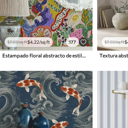
$
4
.22
/sq ft
177
$
$
7
.03
/sq ft
$
7
.03
/sq ft
Estampado floral abstracto de estilo pop art