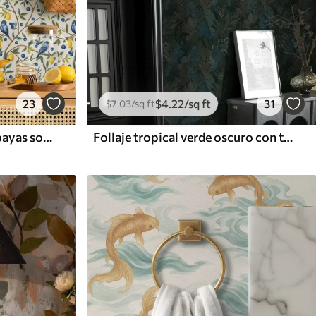
23
$
4
.22
/sq ft
31
$
7
.03
/sq ft
Pájaros azules, limones y bayas sobre fondo blanco
Follaje tropical verde oscuro con toques azules