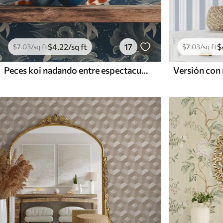
$
4
.22
/sq ft
17
$
$
7
.03
/sq ft
$
7
.03
/sq ft
Peces koi nadando entre espectaculares olas oceánicas