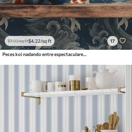
$
4
.22
/sq ft
17
$
7
.03
/sq ft
Peces koi nadando entre espectaculares olas oceánicas