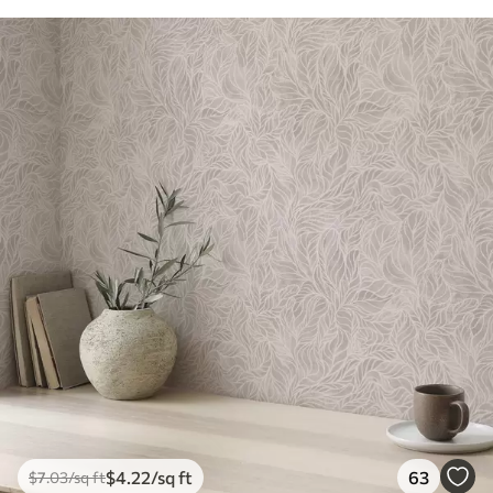
$
4
.22
/sq ft
63
$
7
.03
/sq ft