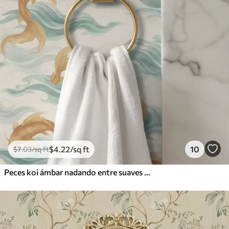
$
4
.22
/sq ft
10
$
7
.03
/sq ft
Peces koi ámbar nadando entre suaves olas turquesas