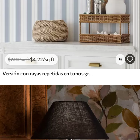
$
4
.22
/sq ft
9
$
7
.03
/sq ft
Versión con rayas repetidas en tonos grises y azules