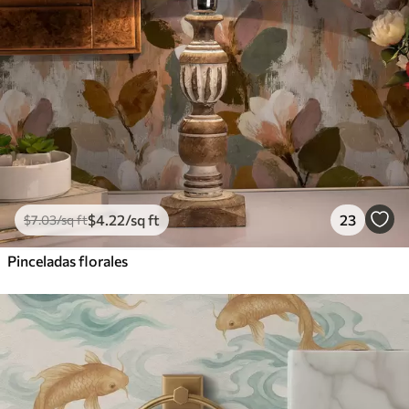
$
4
.22
/sq ft
23
$
7
.03
/sq ft
Pinceladas florales