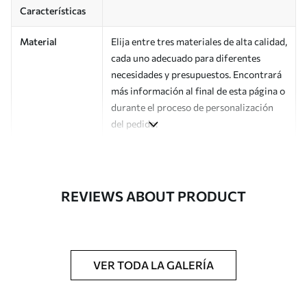
Características
Material
Elija entre tres materiales de alta calidad,
cada uno adecuado para diferentes
necesidades y presupuestos. Encontrará
más información al final de esta página o
durante el proceso de personalización
del pedido.
Autor
Estudio de diseño Uwalls
Número de
a00998v2
REVIEWS ABOUT PRODUCT
artículo
Acabado
Semimate.
Producción
Impreso bajo pedido y entregado en
VER TODA LA GALERÍA
rollos de hasta 50 cm de ancho.