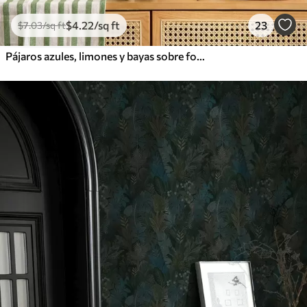
$
4
.22
/sq ft
23
$
7
.03
/sq ft
Pájaros azules, limones y bayas sobre fondo blanco