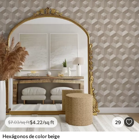
$
4
.22
/sq ft
29
$
7
.03
/sq ft
Hexágonos de color beige