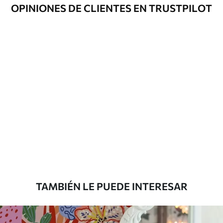
Opciones
Disponible con recubrimiento de barniz
OPINIONES DE CLIENTES EN TRUSTPILOT
adicionales
y/o adhesivo para empapelar.
Limpieza
Se puede limpiar suavemente con una
esponja suave. Los murales de pared con
recubrimiento de barniz pueden
limpiarse con agua.
Método de
Aplicación sin fisuras
aplicación
Materiales disponibles
Estándar
7
.03
$
4
.22
/sq ft
TAMBIÉN LE PUEDE INTERESAR
Premium
8
.33
$
5
.00
/sq ft