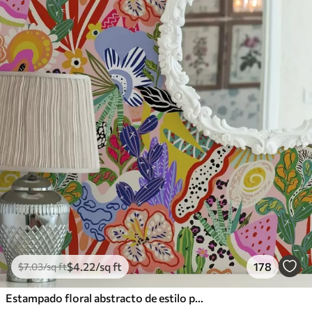
$
4
.22
/sq ft
178
$
7
.03
/sq ft
Estampado floral abstracto de estilo pop art