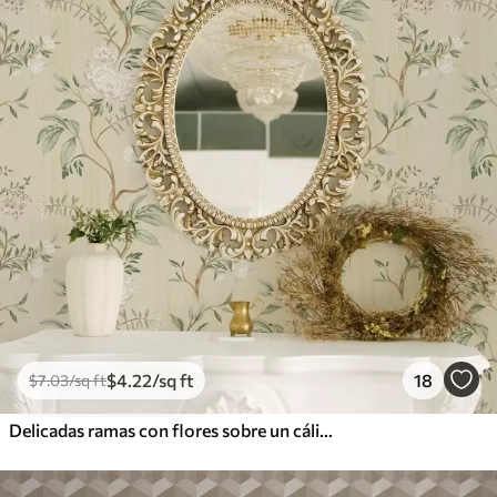
$
4
.22
/sq ft
18
$
7
.03
/sq ft
Delicadas ramas con flores sobre un cálido fondo color crema