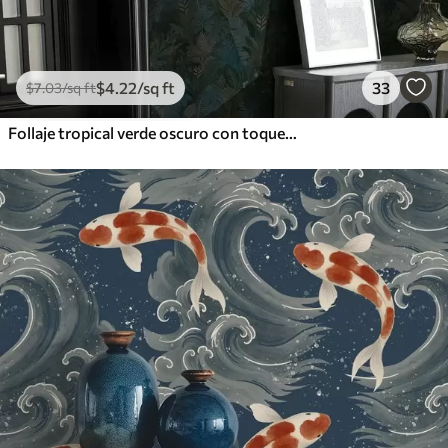
$
4
.22
/sq ft
33
$
7
.03
/sq ft
Follaje tropical verde oscuro con toques azules