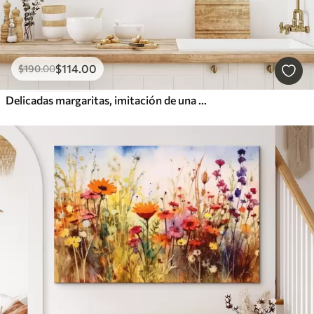
$
114
.00
$
190
.00
Delicadas margaritas, imitación de una pintura