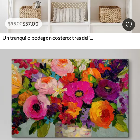
$
57
.00
$
95
.00
Un tranquilo bodegón costero: tres delicadas conchas sobre la arena lisa y húmeda junto al mar, en un estilo al óleo