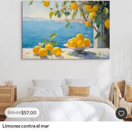
$
57
.00
$
95
.00
Limones contra el mar