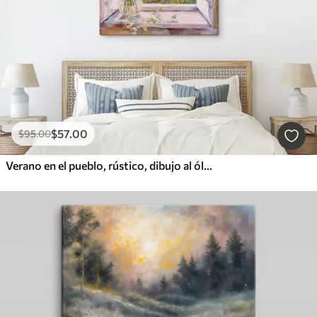
$
57
.00
$
95
.00
Verano en el pueblo, rústico, dibujo al óleo, flores en jarrón