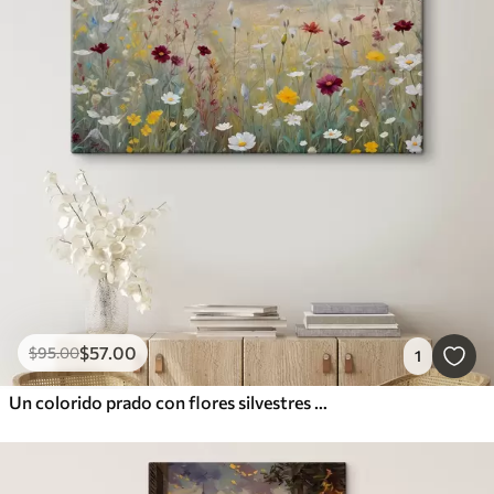
$
57
.00
$
95
.00
1
Un colorido prado con flores silvestres con un bosque borroso al fondo