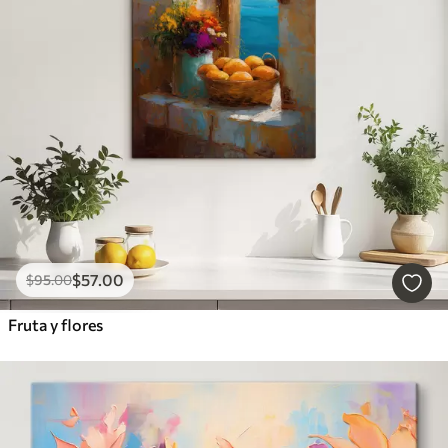
$
57
.00
$
95
.00
Fruta y flores