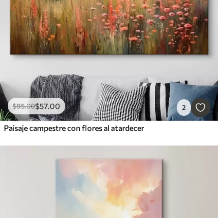
$
57
.00
$
95
.00
2
Paisaje campestre con flores al atardecer