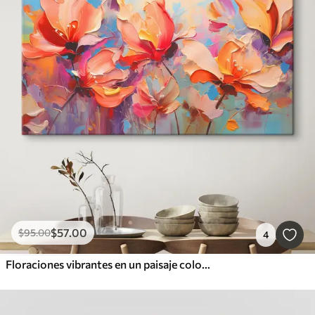
$
57
.00
$
95
.00
4
Floraciones vibrantes en un paisaje colorido