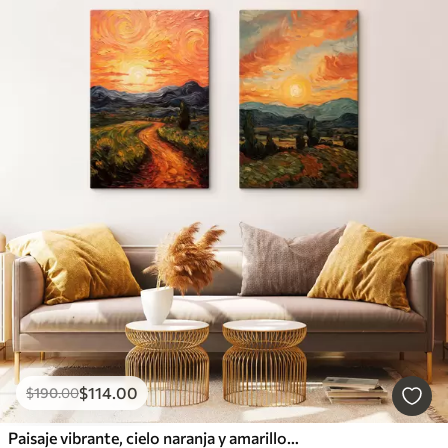
$
114
.00
$
190
.00
Paisaje vibrante, cielo naranja y amarillo con un sol, ilustración estilizada con textura