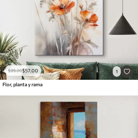
$
57
.00
$
95
.00
1
Flor, planta y rama