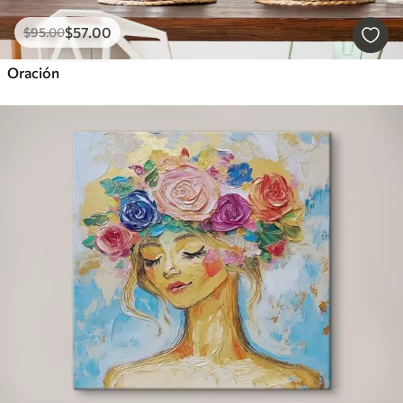
$
57
.00
$
95
.00
Oración