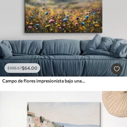
$
64
.00
$
106
.67
Campo de flores impresionista bajo una luz cálida