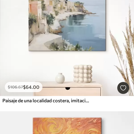
$
64
.00
$
106
.67
Paisaje de una localidad costera, imitación de un cuadro