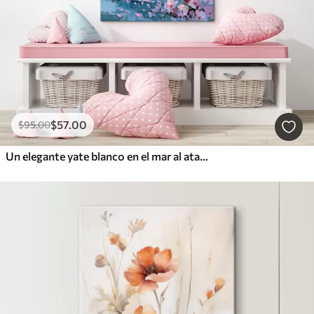
$
57
.00
$
95
.00
Un elegante yate blanco en el mar al atardecer, bajo las ramas en flor de un cerezo rosa, al estilo de un cuadro al óleo