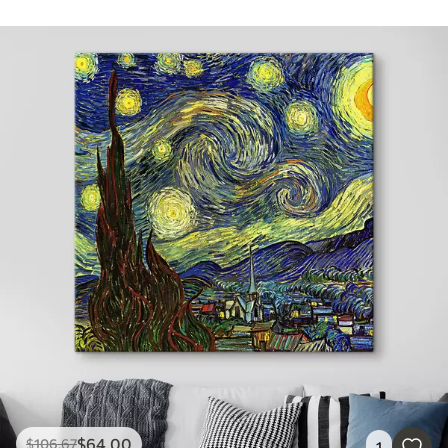
$
64
.00
$
106
.67
1