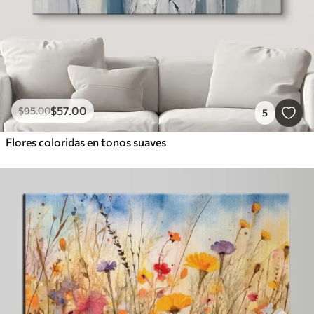
$
57
.00
$
95
.00
5
Flores coloridas en tonos suaves