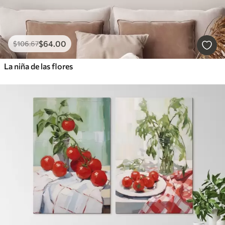
$
64
.00
$
106
.67
La niña de las flores