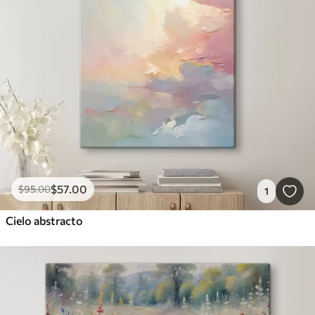
$
57
.00
$
95
.00
1
Cielo abstracto