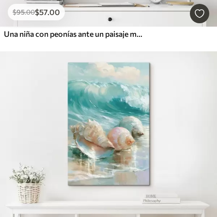
$
57
.00
$
95
.00
Una niña con peonías ante un paisaje marino, pintado al estilo impasto