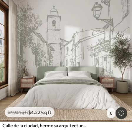
$
4
.22
/sq ft
$
7
.03
/sq ft
6
Calle de la ciudad, hermosa arquitectura, edificios, Mediterráneo, dibujo lineal, color oliva