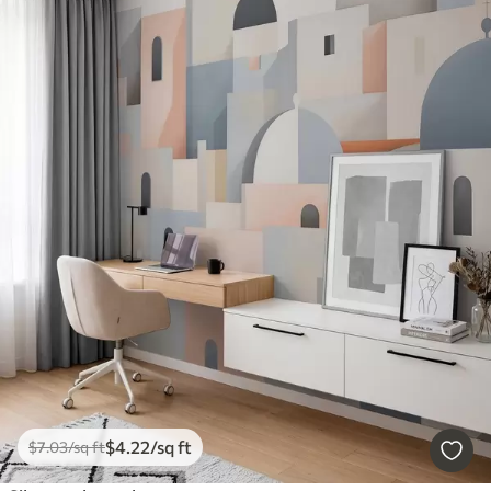
$
4
.22
/sq ft
$
7
.03
/sq ft