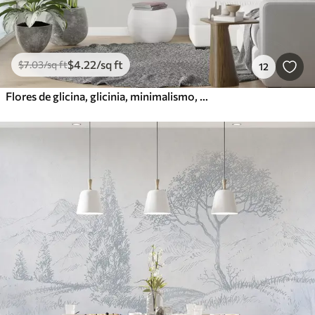
$
4
.22
/sq ft
$
7
.03
/sq ft
12
Flores de glicina, glicinia, minimalismo, monocromo, loft y estilo japonés