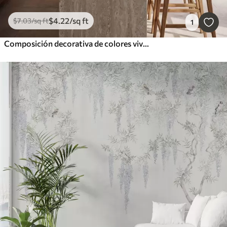
$
4
.22
/sq ft
$
7
.03
/sq ft
1
Composición decorativa de colores vivos, al estilo de un mosaico cerámico, con jugosos limones, flores, hojas y ramas