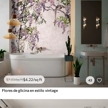
$
4
.22
/sq ft
$
7
.03
/sq ft
43
Flores de glicina en estilo vintage