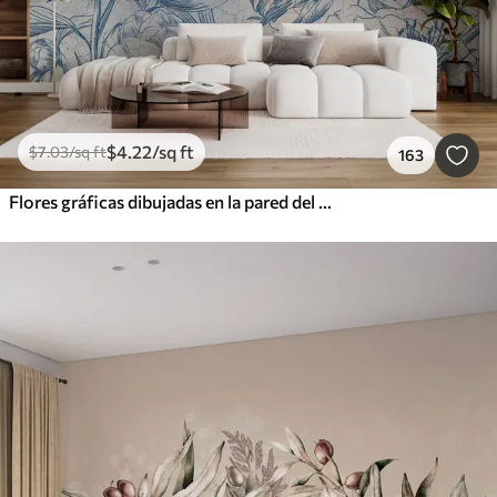
$
4
.22
/sq ft
$
7
.03
/sq ft
163
Flores gráficas dibujadas en la pared del loft