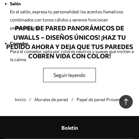
Salón
En el salón, expresa tu personalidad: los acentos llamativos
combinados con tonos cálidos y serenos funcionan
PAPEL DE PARED PANORÁMICOS DE
perfectamente.
UWALLS – DISEÑOS ÚNICOS! ¡HAZ TU
Comedor
PEDIDO AHORA Y DEJA QUE TUS PAREDES
Para el comedor, opta por colores neutros y suaves que inviten a
COBREN VIDA CON COLOR!
la calma.
seguir leyendo
Habitación infantil
En la habitación de los niños, elige diseños alegres y tranquilos.
Inicio
Murales de pared
Papel de pared Provenza
Nuestras ventajas
Respuestas:
1
Boletín
Producción según tallas individuales
Participa en las promociones navideñas de 2025 y consigue un descuento
Edición fotográfica profesional gratuita