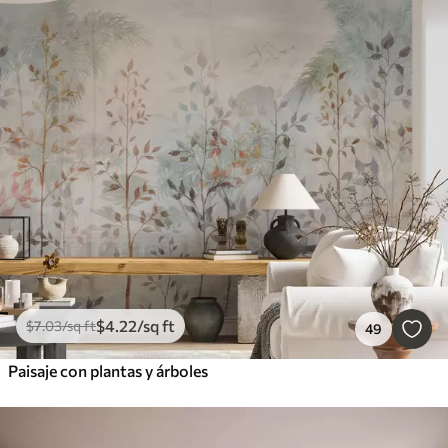
$
4
.22
/sq ft
$
7
.03
/sq ft
49
Paisaje con plantas y árboles