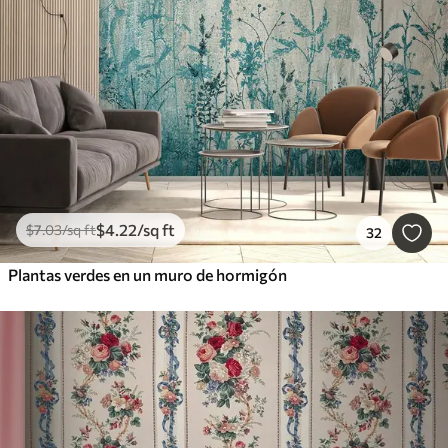
$
4
.22
/sq ft
$
7
.03
/sq ft
32
Plantas verdes en un muro de hormigón