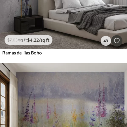
$
4
.22
/sq ft
$
7
.03
/sq ft
49
Ramas de lilas Boho