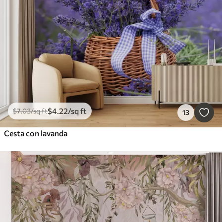
$
4
.22
/sq ft
$
7
.03
/sq ft
13
Cesta con lavanda