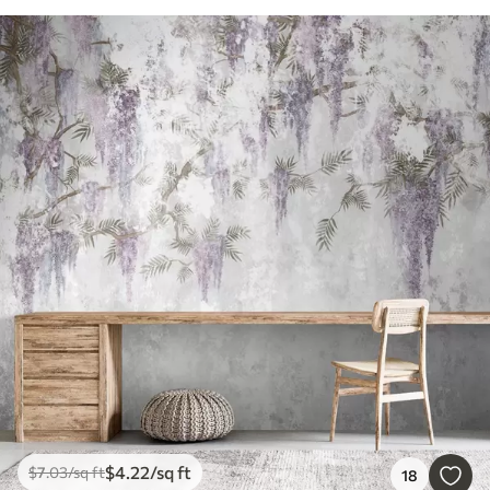
$
4
.22
/sq ft
$
7
.03
/sq ft
18