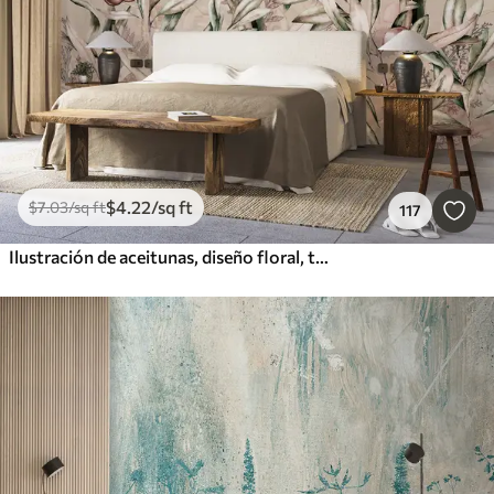
$
4
.22
/sq ft
$
7
.03
/sq ft
117
Ilustración de aceitunas, diseño floral, tropical, acuarela, hojas grandes, colores beige