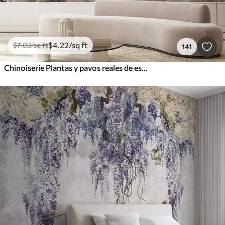
$
4
.22
/sq ft
$
7
.03
/sq ft
141
Chinoiserie Plantas y pavos reales de estilo chino