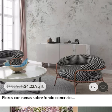
$
4
.22
/sq ft
$
7
.03
/sq ft
62
Flores con ramas sobre fondo concreto grunge minimalismo