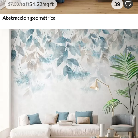
$
4
.22
/sq ft
39
$
7
.03
/sq ft
Abstracción geométrica