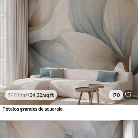
$
4
.22
/sq ft
170
$
7
.03
/sq ft
Pétalos grandes de acuarela