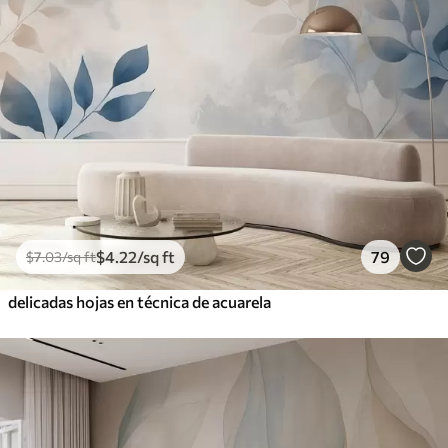
$
4
.22
/sq ft
79
$
7
.03
/sq ft
delicadas hojas en técnica de acuarela