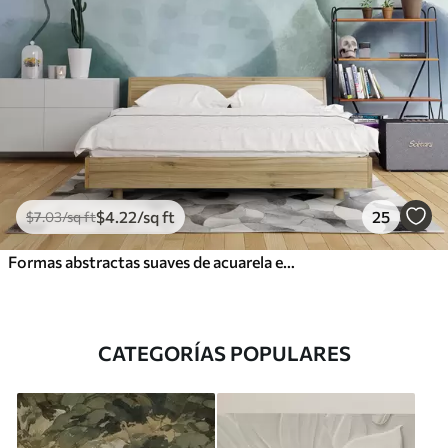
$
4
.22
/sq ft
25
$
7
.03
/sq ft
Formas abstractas suaves de acuarela en tonos de azul, verde y blanco
CATEGORÍAS POPULARES