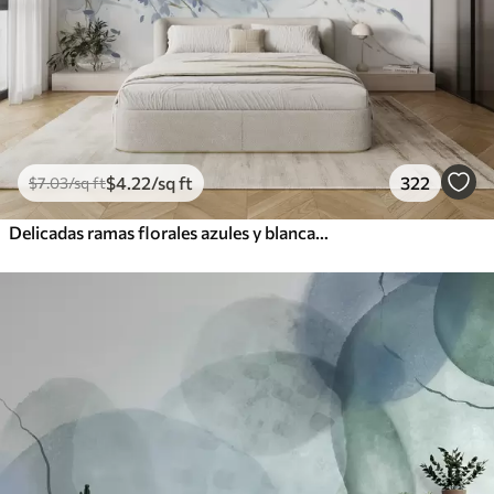
$
4
.22
/sq ft
322
$
7
.03
/sq ft
Delicadas ramas florales azules y blancas con fondo de acuarela suave y borroso