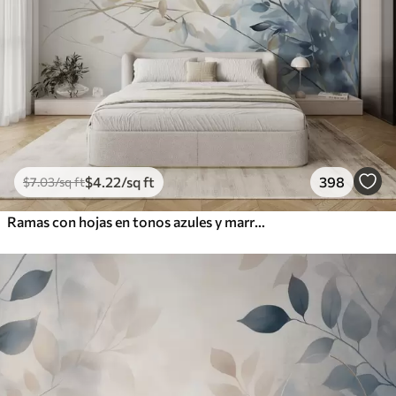
$
4
.22
/sq ft
398
$
7
.03
/sq ft
Ramas con hojas en tonos azules y marrones, fondo claro, suave y delicado, estilo acuarela