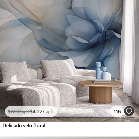
$
4
.22
/sq ft
116
$
7
.03
/sq ft
Delicado velo floral