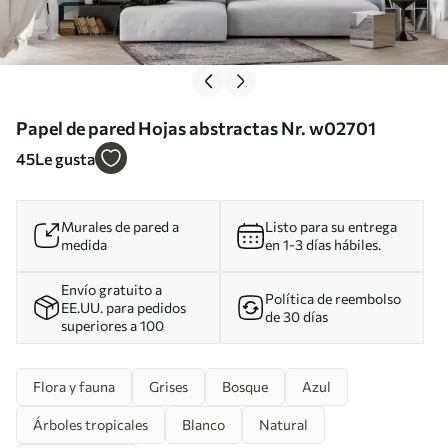
Papel de pared Hojas abstractas Nr. w02701
45
Le gusta
Murales de pared a
Listo para su entrega
medida
en 1-3 días hábiles.
Envío gratuito a
Política de reembolso
EE.UU. para pedidos
de 30 días
superiores a 100
Flora y fauna
Grises
Bosque
Azul
Árboles tropicales
Blanco
Natural