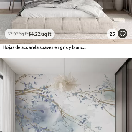
$
4
.22
/sq ft
25
$
7
.03
/sq ft
Hojas de acuarela suaves en gris y blanco con un fondo etéreo y borroso