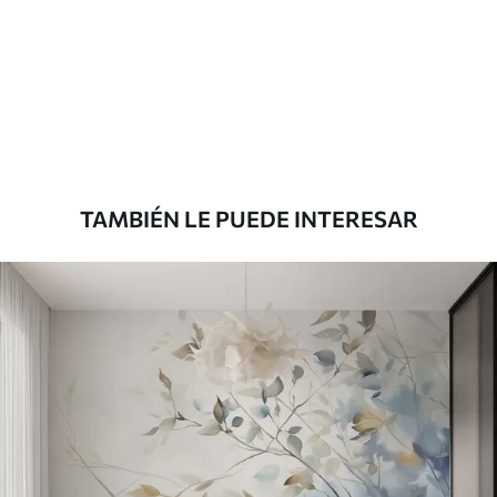
Estándar
7
.03
$
4
.22
/sq ft
Premium
8
.33
$
5
.00
/sq ft
TAMBIÉN LE PUEDE INTERESAR
Peel and Stick
12
.77
$
7
.66
/sq ft