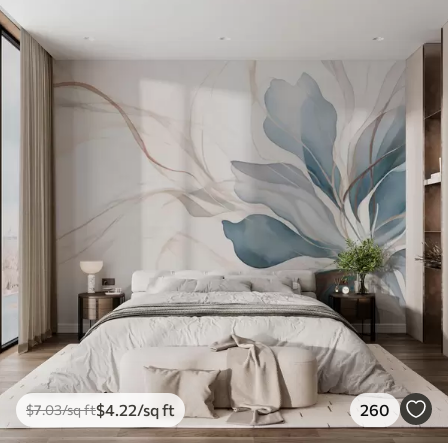
$
4
.22
/sq ft
260
$
7
.03
/sq ft