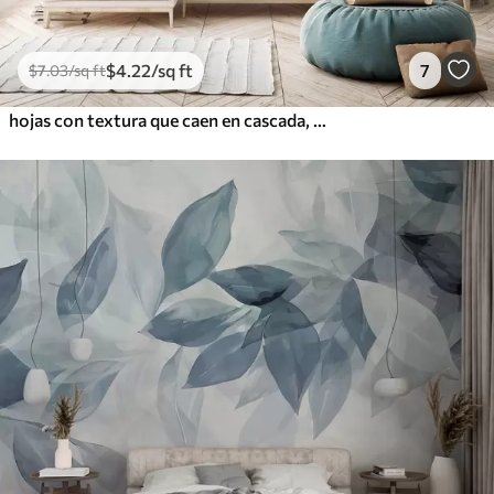
$
4
.22
/sq ft
7
$
7
.03
/sq ft
hojas con textura que caen en cascada, con flores en tonos turquesa y beige