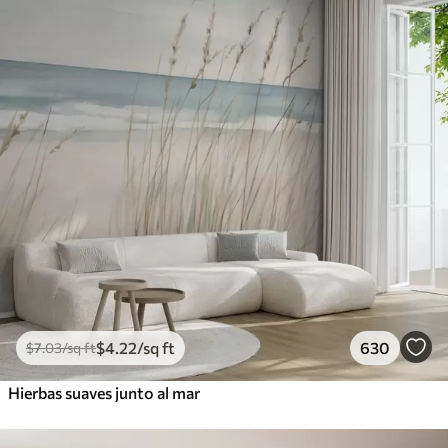
$
4
.22
/sq ft
630
$
7
.03
/sq ft
Hierbas suaves junto al mar