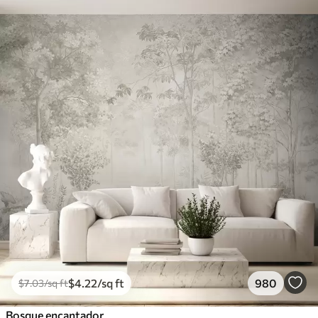
$
4
.22
/sq ft
980
$
7
.03
/sq ft
Bosque encantador