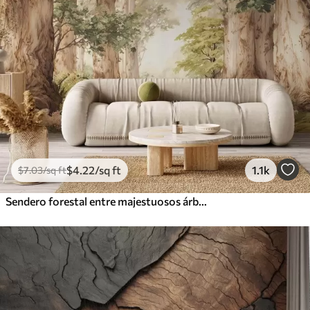
$
4
.22
/sq ft
1.1k
$
7
.03
/sq ft
Sendero forestal entre majestuosos árboles en estilo acuarela