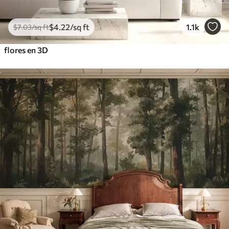
$
4
.22
/sq ft
1.1k
$
7
.03
/sq ft
flores en 3D