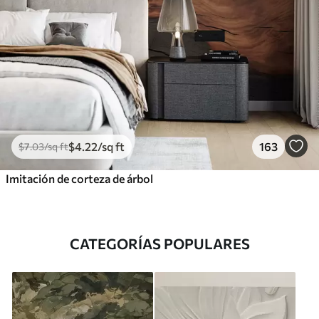
$
4
.22
/sq ft
163
$
7
.03
/sq ft
Imitación de corteza de árbol
CATEGORÍAS POPULARES