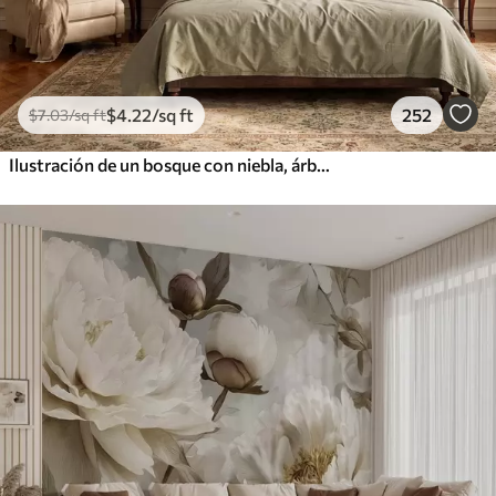
$
4
.22
/sq ft
252
$
7
.03
/sq ft
Ilustración de un bosque con niebla, árboles altos y un sendero.