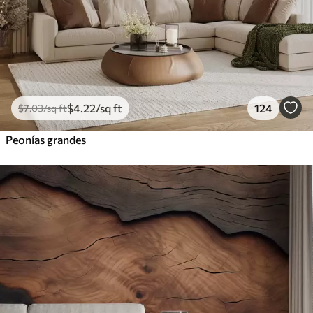
$
4
.22
/sq ft
124
$
7
.03
/sq ft
Peonías grandes