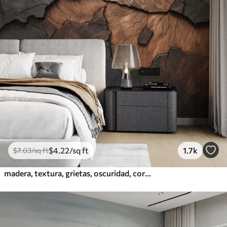
$
4
.22
/sq ft
1.7k
$
7
.03
/sq ft
madera, textura, grietas, oscuridad, corteza, superficie