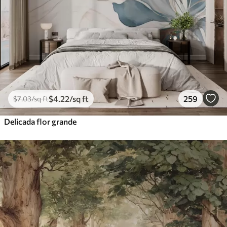
$
4
.22
/sq ft
259
$
7
.03
/sq ft
Delicada flor grande