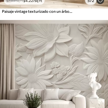
$
4
.22
/sq ft
572
$
7
.03
/sq ft
Paisaje vintage texturizado con un árbol cerca de un río y un cielo nublado, arte de la naturaleza en tonos sepia