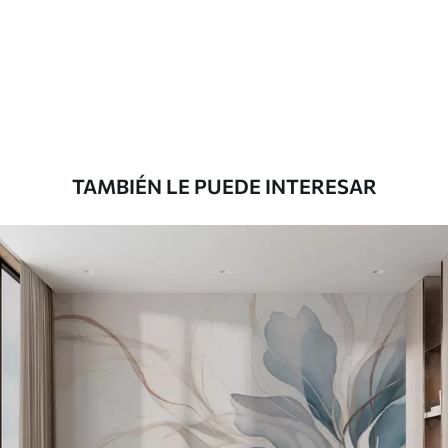
Estándar
7
.03
$
4
.22
/sq ft
Premium
8
.33
$
5
.00
/sq ft
TAMBIÉN LE PUEDE INTERESAR
Peel and Stick
12
.77
$
7
.66
/sq ft