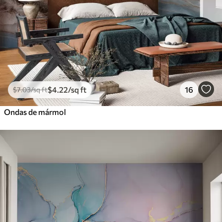
$
4
.22
/sq ft
16
$
7
.03
/sq ft
Ondas de mármol