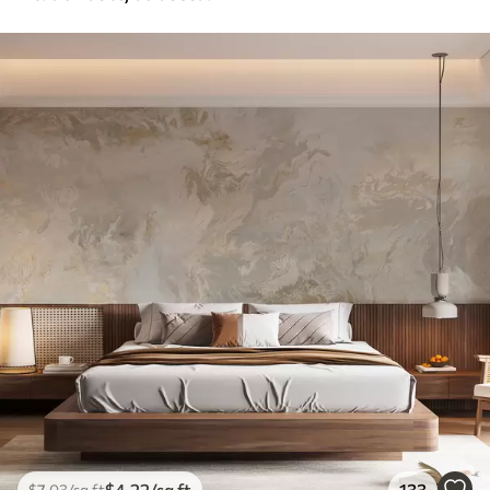
$
4
.22
/sq ft
133
$
7
.03
/sq ft