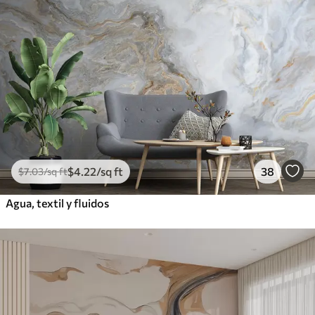
$
4
.22
/sq ft
38
$
7
.03
/sq ft
Agua, textil y fluidos