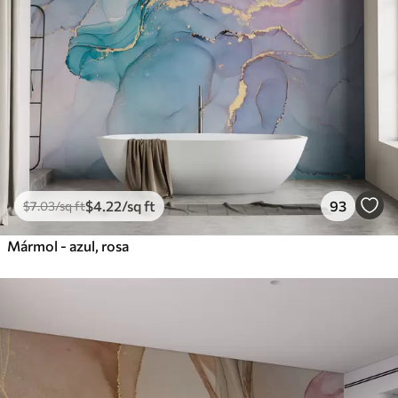
$
4
.22
/sq ft
93
$
7
.03
/sq ft
Mármol - azul, rosa