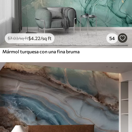
$
4
.22
/sq ft
54
$
7
.03
/sq ft
Mármol turquesa con una fina bruma