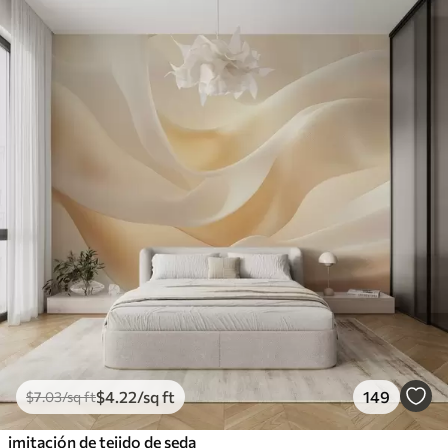
$
4
.22
/sq ft
149
$
7
.03
/sq ft
imitación de tejido de seda