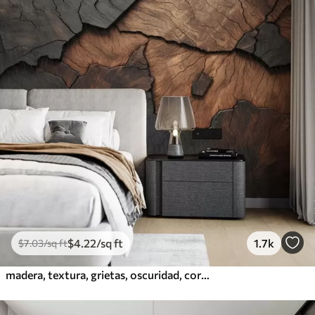
$
4
.22
/sq ft
1.7k
$
7
.03
/sq ft
madera, textura, grietas, oscuridad, corteza, superficie