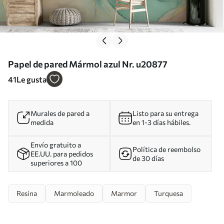
Papel de pared Mármol azul Nr. u20877
41
Le gusta
Murales de pared a
Listo para su entrega
medida
en 1-3 días hábiles.
Envío gratuito a
Política de reembolso
EE.UU. para pedidos
de 30 días
superiores a 100
Resina
Marmoleado
Marmor
Turquesa