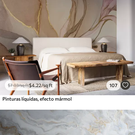
$
4
.22
/sq ft
107
$
7
.03
/sq ft
Pinturas líquidas, efecto mármol