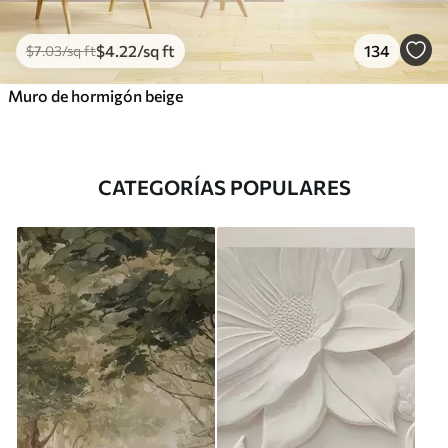
$
4
.22
/sq ft
134
$
7
.03
/sq ft
Muro de hormigón beige
CATEGORÍAS POPULARES