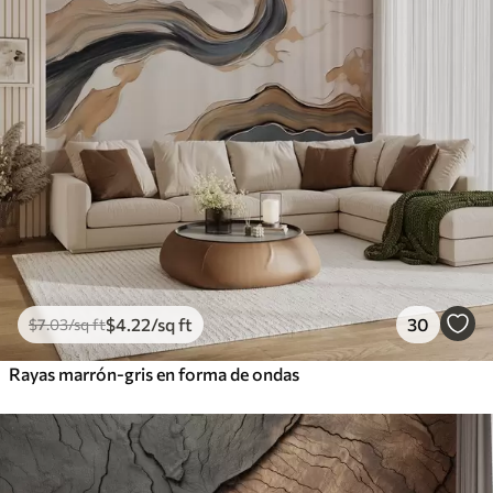
$
4
.22
/sq ft
30
$
7
.03
/sq ft
Rayas marrón-gris en forma de ondas