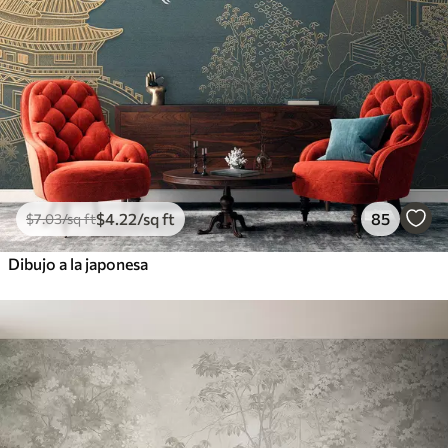
$
4
.22
/sq ft
85
$
7
.03
/sq ft
Dibujo a la japonesa