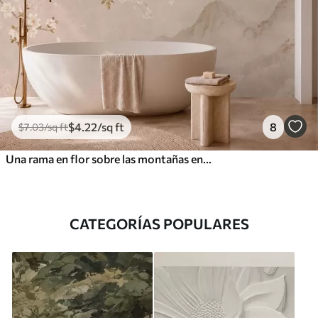
$
4
.22
/sq ft
8
$
7
.03
/sq ft
Una rama en flor sobre las montañas envueltas en niebla y el sol
CATEGORÍAS POPULARES