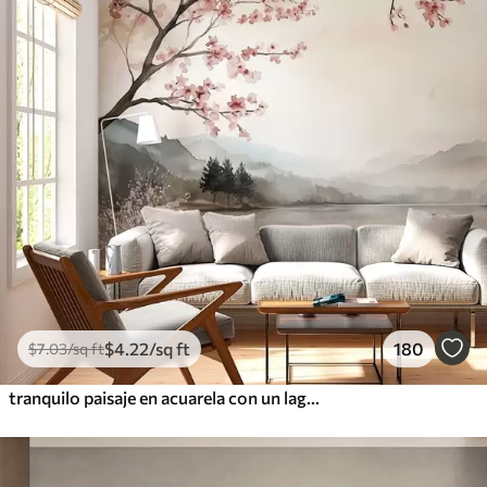
$
4
.22
/sq ft
180
$
7
.03
/sq ft
tranquilo paisaje en acuarela con un lago y un árbol en flor