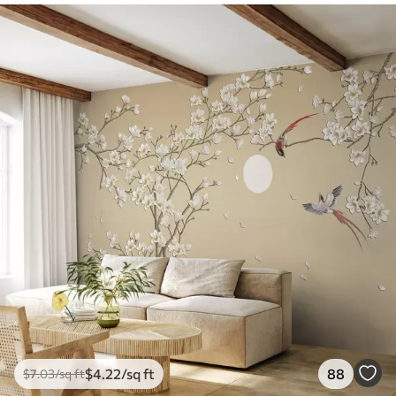
$
4
.22
/sq ft
88
$
7
.03
/sq ft