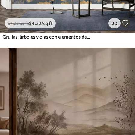
$
4
.22
/sq ft
20
$
7
.03
/sq ft
Grullas, árboles y olas con elementos de estilo chino