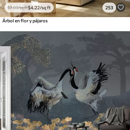
$
4
.22
/sq ft
253
$
7
.03
/sq ft
Árbol en flor y pájaros