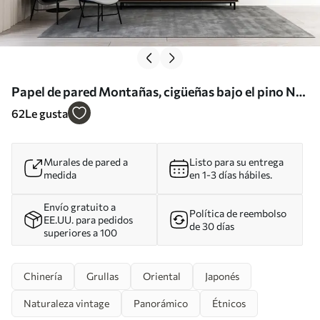
Papel de pared Montañas, cigüeñas bajo el pino Nr.
u34508
62
Le gusta
Murales de pared a
Listo para su entrega
medida
en 1-3 días hábiles.
Envío gratuito a
Política de reembolso
EE.UU. para pedidos
de 30 días
superiores a 100
Chinería
Grullas
Oriental
Japonés
Naturaleza vintage
Panorámico
Étnicos