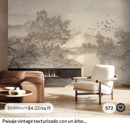
$
4
.22
/sq ft
572
$
7
.03
/sq ft
Paisaje vintage texturizado con un árbol cerca de un río y un cielo nublado, arte de la naturaleza en tonos sepia