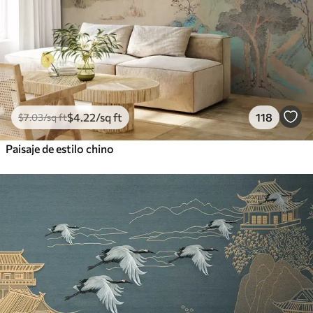
$
4
.22
/sq ft
118
$
7
.03
/sq ft
Paisaje de estilo chino