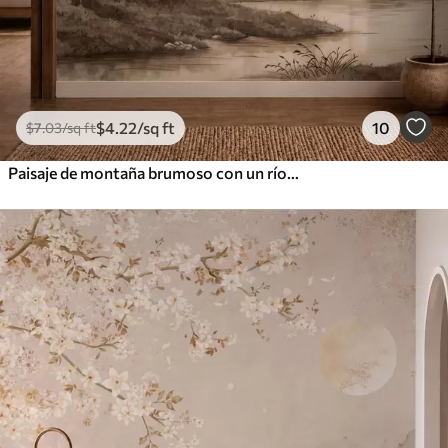
$
4
.22
/sq ft
10
$
7
.03
/sq ft
Paisaje de montaña brumoso con un río y pájaros