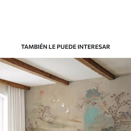
Estándar
7
.03
$
4
.22
/sq ft
Premium
8
.33
$
5
.00
/sq ft
TAMBIÉN LE PUEDE INTERESAR
Peel and Stick
12
.77
$
7
.66
/sq ft