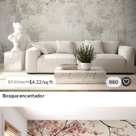
$
4
.22
/sq ft
980
$
7
.03
/sq ft
Bosque encantador