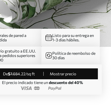
ales de pared a
Listo para su entrega en
dida
1-3 días hábiles.
ío gratuito a EE.UU.
Política de reembolso de
a pedidos superiores
30 días
00
de
$
7
.03
4
.22
/sq ft
Mostrar precio
El precio indicado tiene un
descuento del 40%