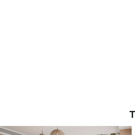
Método de aplicación
Hasta 360 cm de altura: apli
Más de 360 cm de altura: ap
Materiales disponibles
Estándar
Premium
7
.03
8
.33
$
4
.22
/sq ft
$
5
.00
/sq ft
T