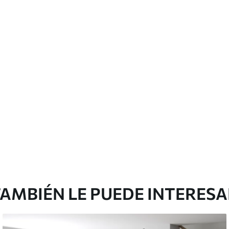
cación sin juntas.
licación con solapamiento.
Peel and Stick
12
.77
$
7
.66
/sq ft
AMBIÉN LE PUEDE INTERES