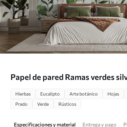
Papel de pared Ramas verdes silv
u72395
Hierbas
Eucalipto
Arte botánico
Hojas
Prado
Verde
Rústicos
Especificaciones y material
Entrega y pago
P