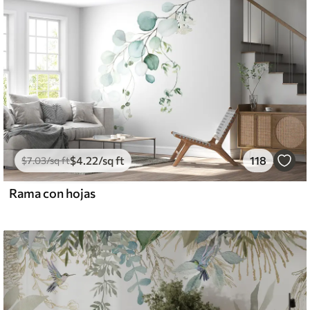
$
4
.22
/sq ft
118
$
7
.03
/sq ft
Rama con hojas