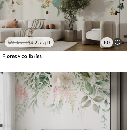
$
4
.22
/sq ft
60
$
7
.03
/sq ft
Flores y colibríes