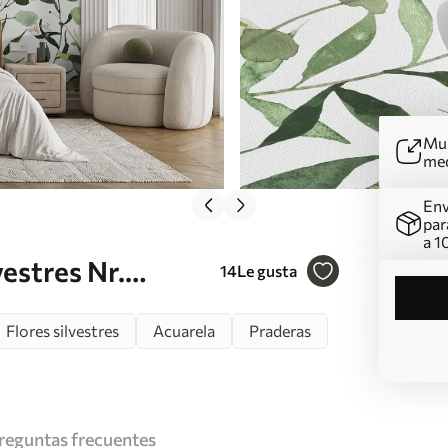
Mur
me
Env
par
a 1
estres Nr.
14
Le gusta
Flores silvestres
Acuarela
Praderas
reguntas frecuentes