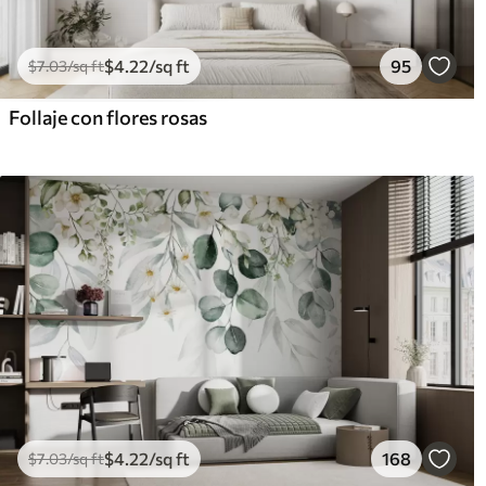
$
4
.22
/sq ft
95
$
7
.03
/sq ft
Follaje con flores rosas
$
4
.22
/sq ft
168
$
7
.03
/sq ft