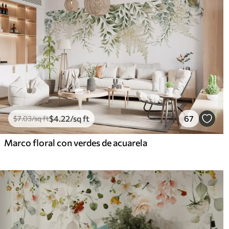
$
4
.22
/sq ft
67
$
7
.03
/sq ft
Marco floral con verdes de acuarela