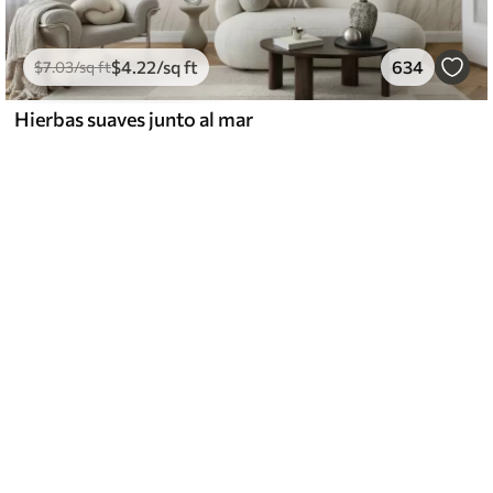
$
4
.22
/sq ft
634
$
7
.03
/sq ft
Hierbas suaves junto al mar