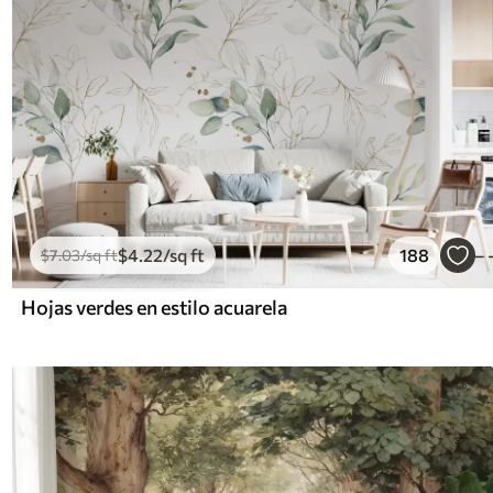
$
4
.22
/sq ft
188
$
7
.03
/sq ft
Hojas verdes en estilo acuarela