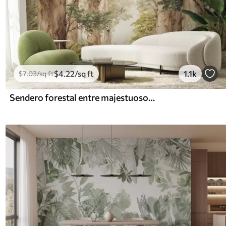
$
4
.22
/sq ft
1.1k
$
7
.03
/sq ft
Sendero forestal entre majestuosos árboles en estilo acuarela