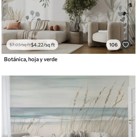
$
4
.22
/sq ft
106
$
7
.03
/sq ft
Botánica, hoja y verde