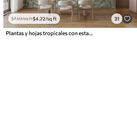
$
4
.22
/sq ft
31
$
7
.03
/sq ft
Plantas y hojas tropicales con estampado de jungla verde sobre fondo blanco