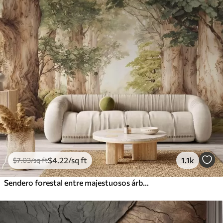
$
4
.22
/sq ft
1.1k
$
7
.03
/sq ft
Sendero forestal entre majestuosos árboles en estilo acuarela