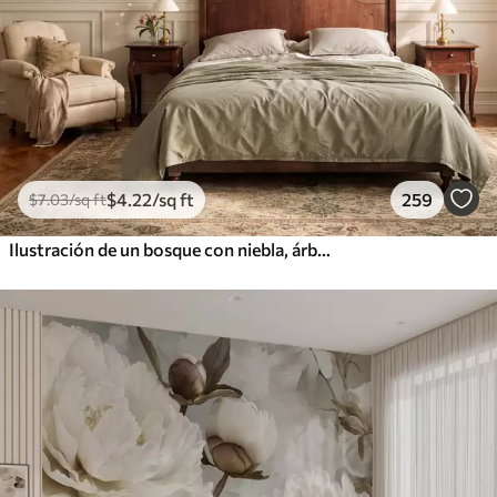
$
4
.22
/sq ft
259
$
7
.03
/sq ft
Ilustración de un bosque con niebla, árboles altos y un sendero.