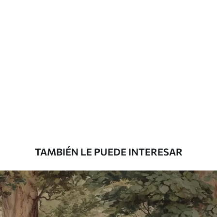
Más de 360 cm de altura: aplicación con
solapamiento.
Materiales disponibles
Estándar
7
.03
$
4
.22
/sq ft
Premium
8
.33
$
5
.00
/sq ft
TAMBIÉN LE PUEDE INTERESAR
Peel and Stick
12
.77
$
7
.66
/sq ft