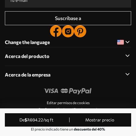
Suscríbase a
Change the language
Acerca del producto
Acerca de la empresa
Editar permisos de cookies
Configuración de notificaciones push
© 2011-2026 Uwalls . Todos los derechos reservados.
de
$
7
.03
4
.22
/sq ft
Mostrar precio
Gestionado por KLW Sp. z o.o. CIF: PL9223057591.
El precio indicado tiene un
descuento del 40%