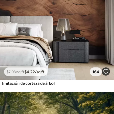
$
4
.22
/sq ft
164
$
7
.03
/sq ft
Imitación de corteza de árbol