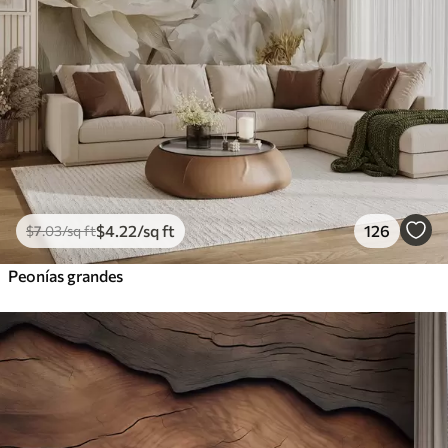
$
4
.22
/sq ft
126
$
7
.03
/sq ft
Peonías grandes