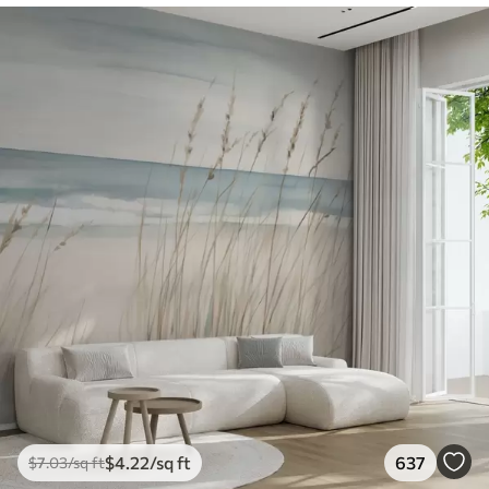
$
4
.22
/sq ft
637
$
7
.03
/sq ft