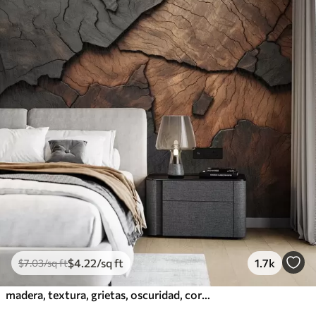
$
4
.22
/sq ft
1.7k
$
7
.03
/sq ft
madera, textura, grietas, oscuridad, corteza, superficie