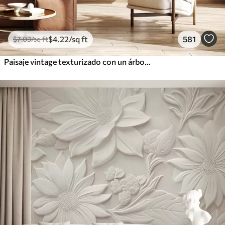
$
4
.22
/sq ft
581
$
7
.03
/sq ft
Paisaje vintage texturizado con un árbol cerca de un río y un cielo nublado, arte de la naturaleza en tonos sepia