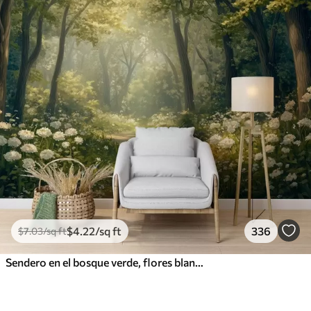
$
4
.22
/sq ft
336
$
7
.03
/sq ft
Sendero en el bosque verde, flores blancas, luz del sol, dibujo estilo acrílico