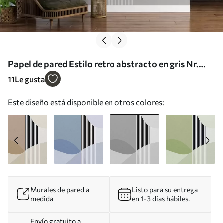
Papel de pared Estilo retro abstracto en gris Nr.
u74075v2
11
Le gusta
Este diseño está disponible en otros colores:
Murales de pared a
Listo para su entrega
medida
en 1-3 días hábiles.
Envío gratuito a