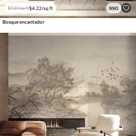
$
4
.22
/sq ft
990
$
7
.03
/sq ft
Bosque encantador