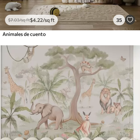
$
4
.22
/sq ft
35
$
7
.03
/sq ft
Animales de cuento