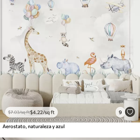
$
4
.22
/sq ft
9
$
7
.03
/sq ft
Aerostato, naturaleza y azul