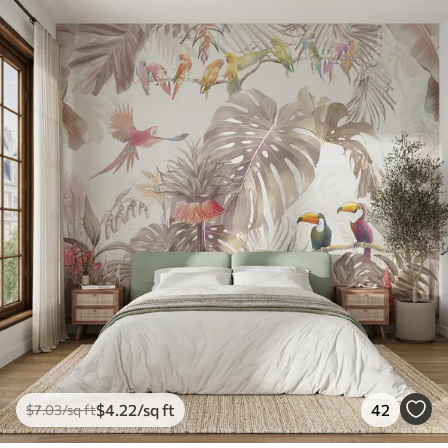
$
4
.22
/sq ft
42
$
7
.03
/sq ft