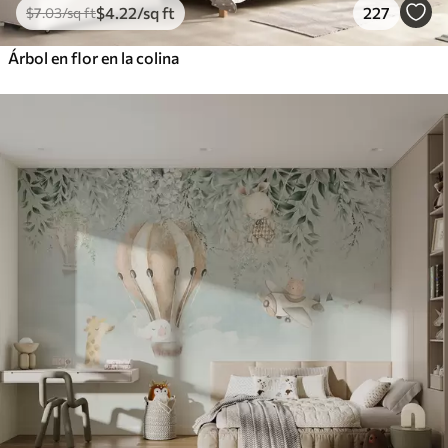
$
4
.22
/sq ft
227
$
7
.03
/sq ft
Árbol en flor en la colina