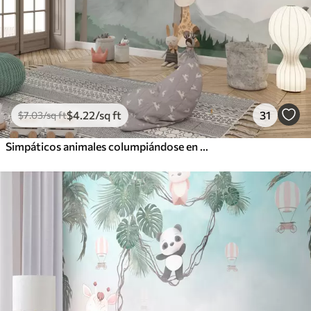
$
4
.22
/sq ft
31
$
7
.03
/sq ft
Simpáticos animales columpiándose en una hamaca en el bosque