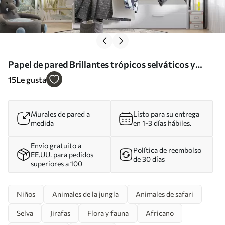
Papel de pared Brillantes trópicos selváticos y
animales Nr. u74696
15
Le gusta
Murales de pared a
Listo para su entrega
medida
en 1-3 días hábiles.
Envío gratuito a
Política de reembolso
EE.UU. para pedidos
de 30 días
superiores a 100
Niños
Animales de la jungla
Animales de safari
Selva
Jirafas
Flora y fauna
Africano