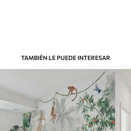
Estándar
7
.03
$
4
.22
/sq ft
Premium
8
.33
$
5
.00
/sq ft
TAMBIÉN LE PUEDE INTERESAR
Peel and Stick
12
.77
$
7
.66
/sq ft