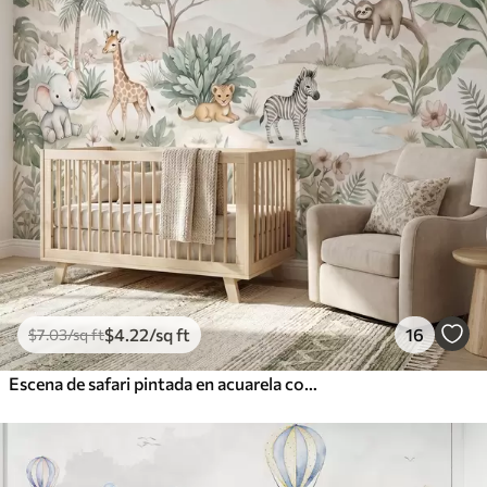
$
4
.22
/sq ft
16
$
7
.03
/sq ft
Escena de safari pintada en acuarela con animales en delicados tonos pastel, en la que aparecen una jirafa, un elefante bebé, una cebra y un cachorro de león