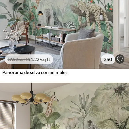
$
4
.22
/sq ft
250
$
7
.03
/sq ft
Panorama de selva con animales