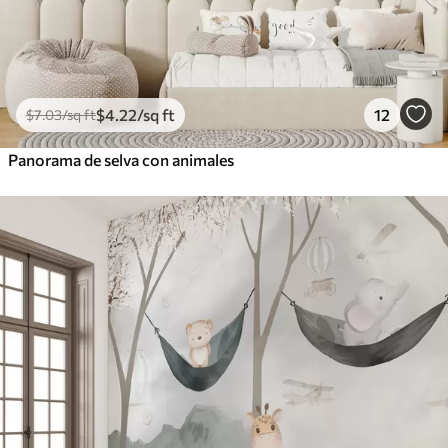
$
4
.22
/sq ft
12
$
7
.03
/sq ft
Panorama de selva con animales