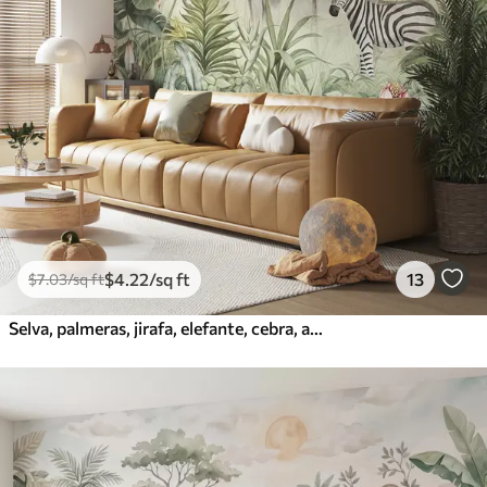
$
4
.22
/sq ft
13
$
7
.03
/sq ft
Selva, palmeras, jirafa, elefante, cebra, acuarela, vegetación, platanero, flores