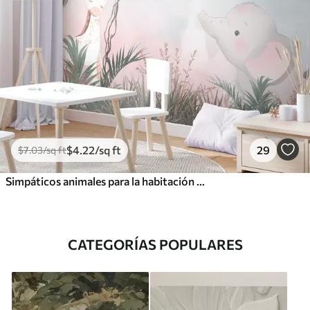
$
4
.22
/sq ft
29
$
7
.03
/sq ft
Simpáticos animales para la habitación de los niños
CATEGORÍAS POPULARES