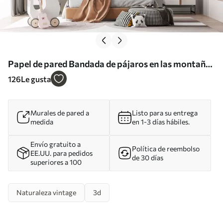
Papel de pared Bandada de pájaros en las montañas
Nr. u93537
126
Le gusta
Murales de pared a
Listo para su entrega
medida
en 1-3 días hábiles.
Envío gratuito a
Política de reembolso
EE.UU. para pedidos
de 30 días
superiores a 100
Naturaleza vintage
3d