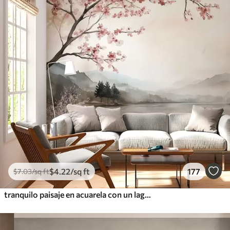
$
4
.22
/sq ft
177
$
7
.03
/sq ft
tranquilo paisaje en acuarela con un lago y un árbol en flor