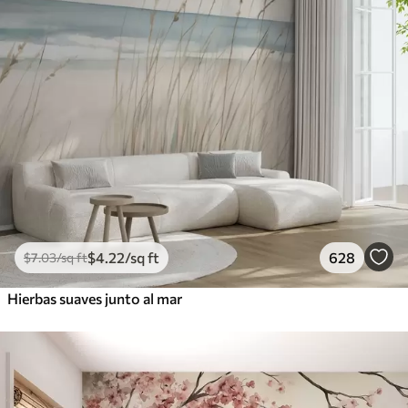
$
4
.22
/sq ft
628
$
7
.03
/sq ft
Hierbas suaves junto al mar