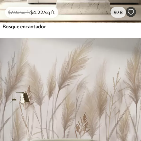
$
4
.22
/sq ft
978
$
7
.03
/sq ft
Bosque encantador