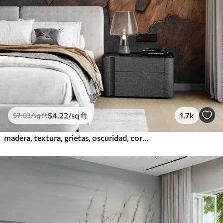
$
4
.22
/sq ft
1.7k
$
7
.03
/sq ft
madera, textura, grietas, oscuridad, corteza, superficie