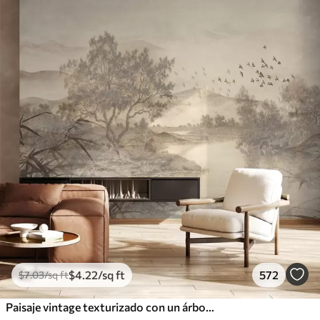
$
4
.22
/sq ft
572
$
7
.03
/sq ft
Paisaje vintage texturizado con un árbol cerca de un río y un cielo nublado, arte de la naturaleza en tonos sepia