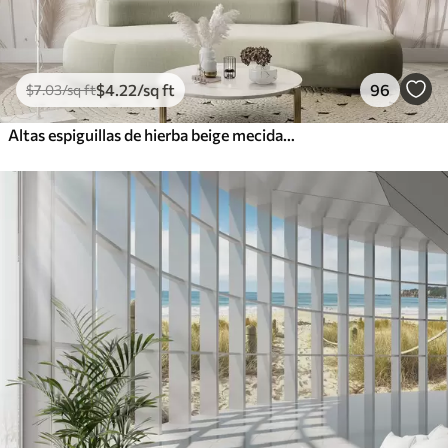
$
4
.22
/sq ft
96
$
7
.03
/sq ft
Altas espiguillas de hierba beige mecidas por el viento sobre un fondo suave y claro