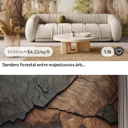
$
4
.22
/sq ft
1.1k
$
7
.03
/sq ft
Sendero forestal entre majestuosos árboles en estilo acuarela