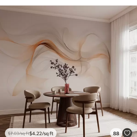
$
4
.22
/sq ft
88
$
7
.03
/sq ft