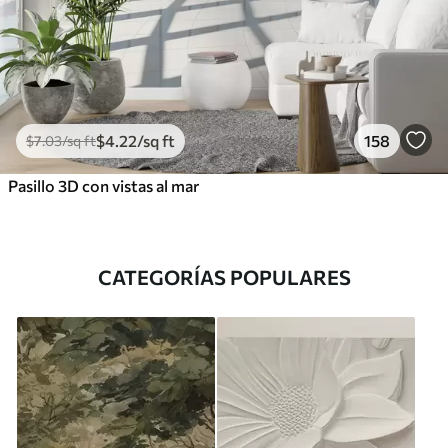
$
4
.22
/sq ft
158
$
7
.03
/sq ft
Pasillo 3D con vistas al mar
CATEGORÍAS POPULARES