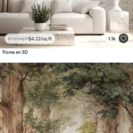
$
4
.22
/sq ft
1.1k
$
7
.03
/sq ft
flores en 3D