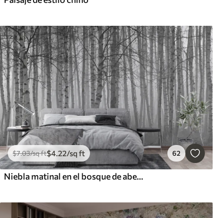
$
4
.22
/sq ft
$
7
.03
/sq ft
62
Niebla matinal en el bosque de abedules