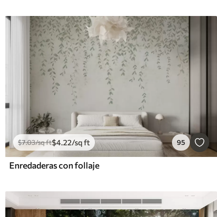
$
4
.22
/sq ft
$
7
.03
/sq ft
95
Enredaderas con follaje