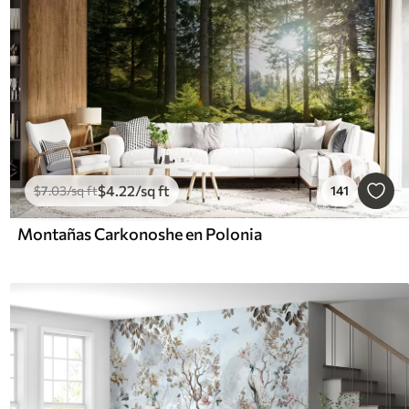
$
4
.22
/sq ft
$
7
.03
/sq ft
141
Montañas Carkonoshe en Polonia