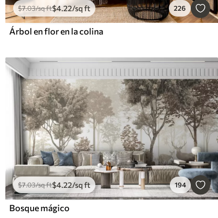
$
4
.22
/sq ft
$
7
.03
/sq ft
226
Árbol en flor en la colina
$
4
.22
/sq ft
$
7
.03
/sq ft
194
Bosque mágico