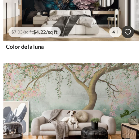
$
4
.22
/sq ft
$
7
.03
/sq ft
411
Color de la luna