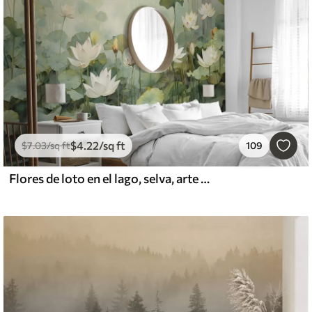
$
4
.22
/sq ft
$
7
.03
/sq ft
109
Flores de loto en el lago, selva, arte tropical, verdor