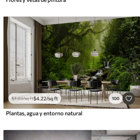
$
4
.22
/sq ft
$
7
.03
/sq ft
100
Plantas, agua y entorno natural