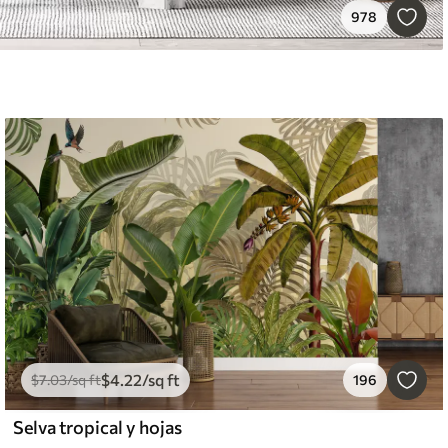
978
$
4
.22
/sq ft
$
7
.03
/sq ft
196
Selva tropical y hojas