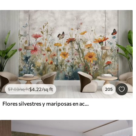
$
4
.22
/sq ft
$
7
.03
/sq ft
205
Flores silvestres y mariposas en acuarela