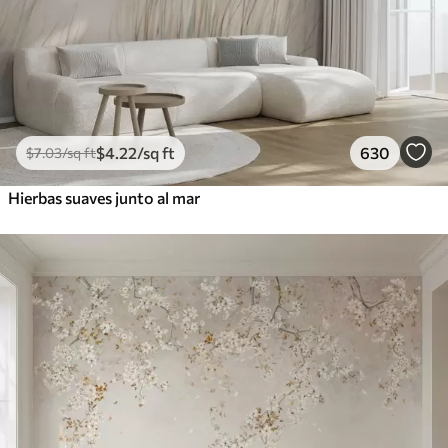
$
4
.22
/sq ft
630
$
7
.03
/sq ft
Hierbas suaves junto al mar