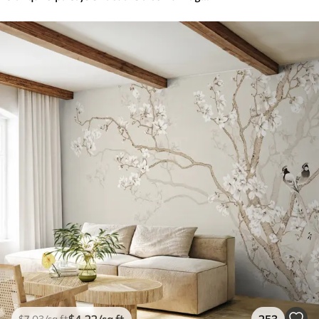
$
4
.22
/sq ft
253
$
7
.03
/sq ft