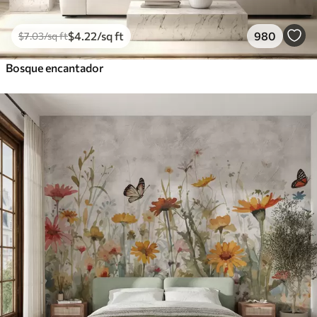
$
4
.22
/sq ft
980
$
7
.03
/sq ft
Bosque encantador