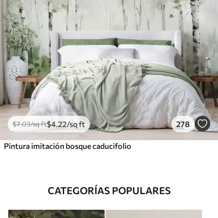
$
4
.22
/sq ft
278
$
7
.03
/sq ft
Pintura imitación bosque caducifolio
CATEGORÍAS POPULARES