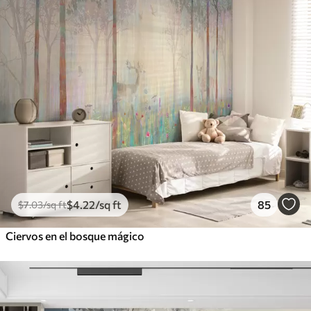
$
4
.22
/sq ft
85
$
7
.03
/sq ft
Ciervos en el bosque mágico