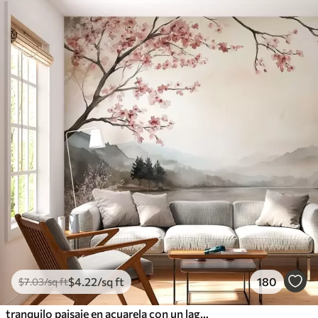
$
4
.22
/sq ft
180
$
7
.03
/sq ft
tranquilo paisaje en acuarela con un lago y un árbol en flor