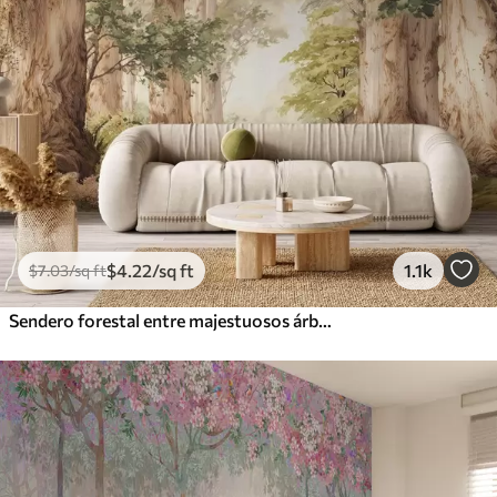
$
4
.22
/sq ft
1.1k
$
7
.03
/sq ft
Sendero forestal entre majestuosos árboles en estilo acuarela