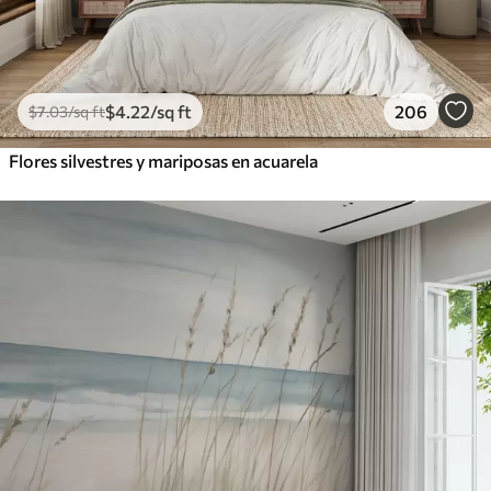
$
4
.22
/sq ft
206
$
7
.03
/sq ft
Flores silvestres y mariposas en acuarela