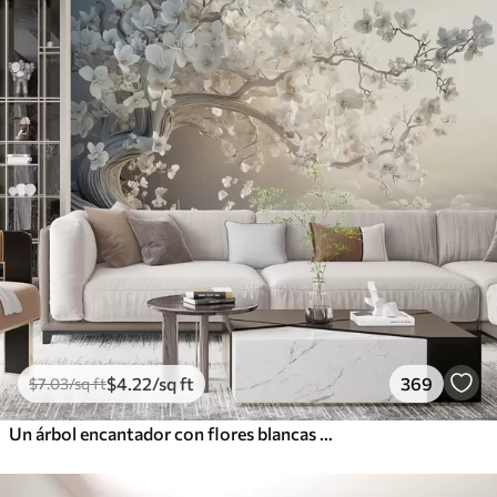
$
4
.22
/sq ft
369
$
7
.03
/sq ft
Un árbol encantador con flores blancas contra el fondo de nubes en un estilo interesante en delicados colores cálidos