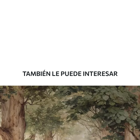
Materiales disponibles
Estándar
7
.03
$
4
.22
/sq ft
Premium
8
.33
$
5
.00
/sq ft
TAMBIÉN LE PUEDE INTERESAR
Peel and Stick
12
.77
$
7
.66
/sq ft