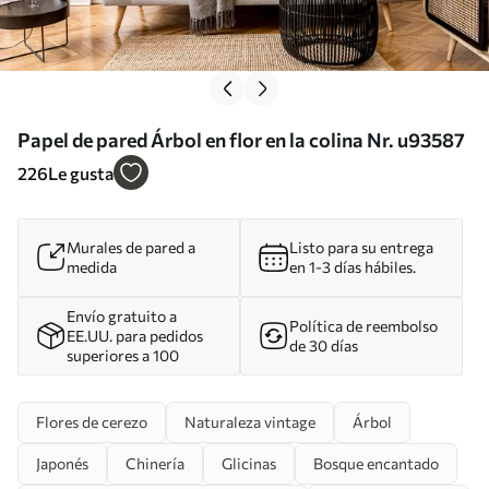
Papel de pared Árbol en flor en la colina Nr. u93587
226
Le gusta
Murales de pared a
Listo para su entrega
medida
en 1-3 días hábiles.
Envío gratuito a
Política de reembolso
EE.UU. para pedidos
de 30 días
superiores a 100
Flores de cerezo
Naturaleza vintage
Árbol
Japonés
Chinería
Glicinas
Bosque encantado