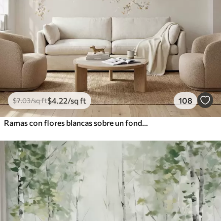
$
4
.22
/sq ft
108
$
7
.03
/sq ft
Ramas con flores blancas sobre un fondo beige suave.