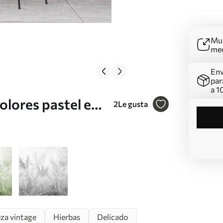
Mur
me
Env
par
a 1
olores pastel en
2
Le gusta
za vintage
Hierbas
Delicado