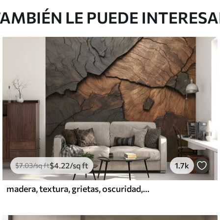
AMBIÉN LE PUEDE INTERES
$
4
.22
/sq ft
1.7k
$
7
.03
/sq ft
madera, textura, grietas, oscuridad, corteza, superficie