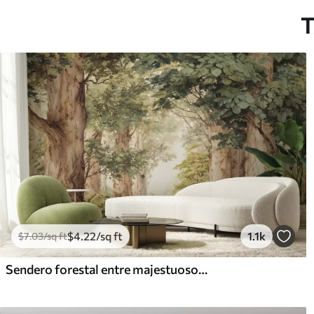
T
$
4
.22
/sq ft
1.1k
$
7
.03
/sq ft
Sendero forestal entre majestuosos árboles en estilo acuarela