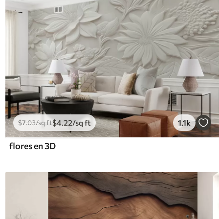
$
4
.22
/sq ft
1.1k
$
7
.03
/sq ft
flores en 3D