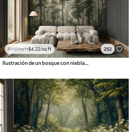
$
4
.22
/sq ft
252
$
7
.03
/sq ft
Ilustración de un bosque con niebla, árboles altos y un sendero.