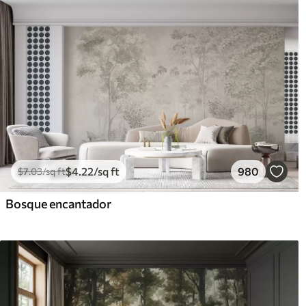
$
4
.22
/sq ft
980
$
7
.03
/sq ft
Bosque encantador