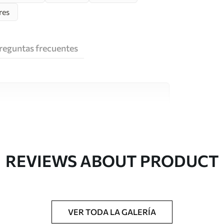
res
reguntas frecuentes
e alta calidad, cada uno de ellos adecuado para
 diferentes. Más información a continuación
sonalización.
REVIEWS ABOUT PRODUCT
VER TODA LA GALERÍA
gado en rollos de hasta 50 cm de ancho.