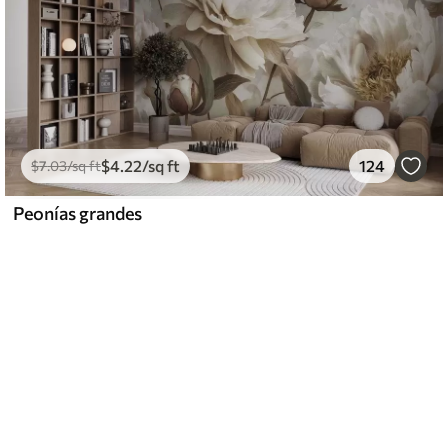
$
4
.22
/sq ft
124
$
7
.03
/sq ft
Peonías grandes