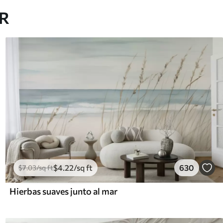
AR
$
4
.22
/sq ft
630
$
7
.03
/sq ft
Hierbas suaves junto al mar