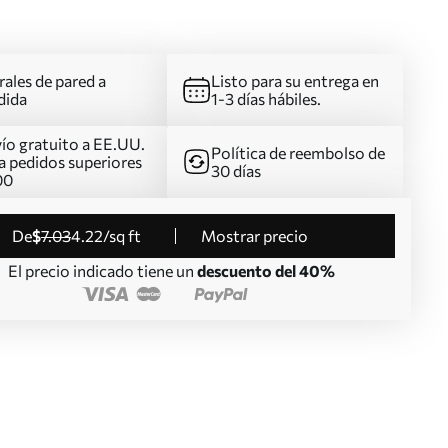
ales de pared a
Listo para su entrega en
dida
1-3 días hábiles.
ío gratuito a EE.UU.
Política de reembolso de
a pedidos superiores
30 días
00
de
$
7
.03
4
.22
/sq ft
Mostrar precio
El precio indicado tiene un
descuento del 40%