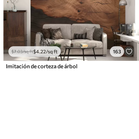
$
4
.22
/sq ft
163
$
7
.03
/sq ft
Imitación de corteza de árbol