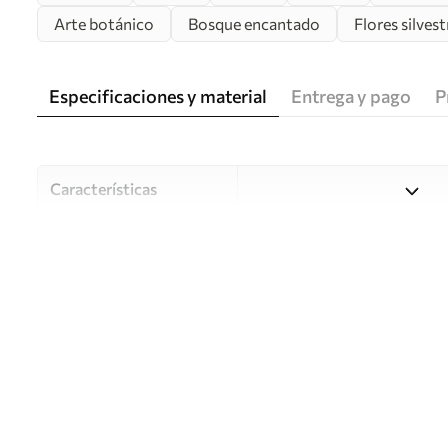
Arte botánico
Bosque encantado
Flores silvest
Especificaciones y material
Entrega y pago
P
Características
Material
Elija entre tres materiales d
habitaciones y presupuestos
o durante el proceso de per
Autor
Estudio de diseño Uwalls
Número de artículo
u93903v2
Producción
Impreso bajo pedido y entre