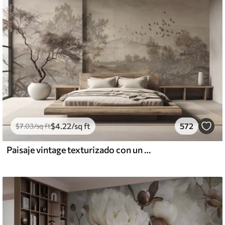
$
4
.22
/sq ft
572
$
7
.03
/sq ft
Paisaje vintage texturizado con un árbol cerca de un río y un cielo nublado, arte de la naturaleza en tonos sepia