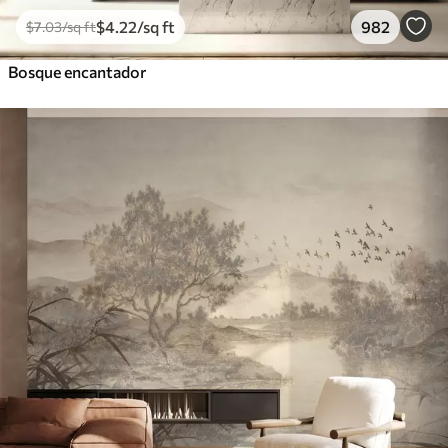
$
4
.22
/sq ft
982
$
7
.03
/sq ft
Bosque encantador