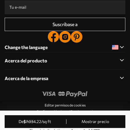
Suscríbase a
Change the language
Acerca del producto
Acerca de la empresa
Editar permisos de cookies
Configuración de notificaciones push
© 2011-2026 Uwalls . Todos los derechos reservados.
de
$
7
.03
4
.22
/sq ft
Mostrar precio
Gestionado por KLW Sp. z o.o. CIF: PL9223057591.