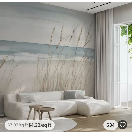
$
4
.22
/sq ft
634
$
7
.03
/sq ft