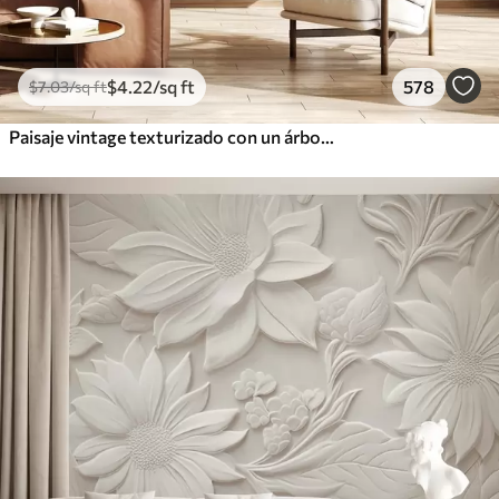
$
4
.22
/sq ft
578
$
7
.03
/sq ft
Paisaje vintage texturizado con un árbol cerca de un río y un cielo nublado, arte de la naturaleza en tonos sepia