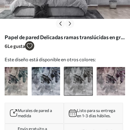
Papel de pared Delicadas ramas translúcidas en gris
Nr. u93927v2
6
Le gusta
Este diseño está disponible en otros colores:
Murales de pared a
Listo para su entrega
medida
en 1-3 días hábiles.
Envío gratuito a