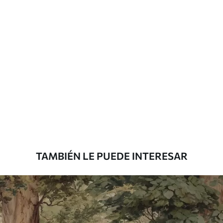
Más de 360 cm de altura: aplicación con
solapamiento.
Materiales disponibles
Estándar
7
.03
$
4
.22
/sq ft
Premium
8
.33
$
5
.00
/sq ft
TAMBIÉN LE PUEDE INTERESAR
Peel and Stick
12
.77
$
7
.66
/sq ft