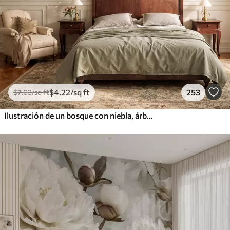
$
4
.22
/sq ft
253
$
7
.03
/sq ft
Ilustración de un bosque con niebla, árboles altos y un sendero.