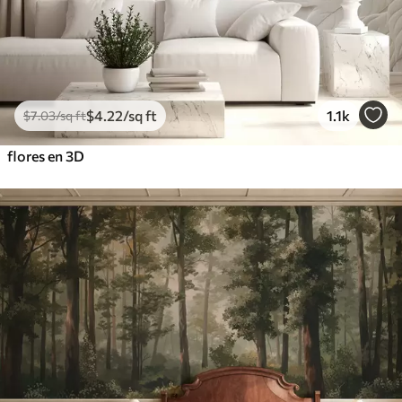
$
4
.22
/sq ft
1.1k
$
7
.03
/sq ft
flores en 3D