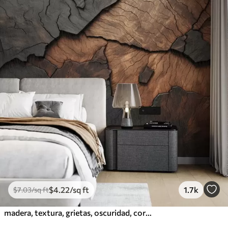
$
4
.22
/sq ft
1.7k
$
7
.03
/sq ft
madera, textura, grietas, oscuridad, corteza, superficie