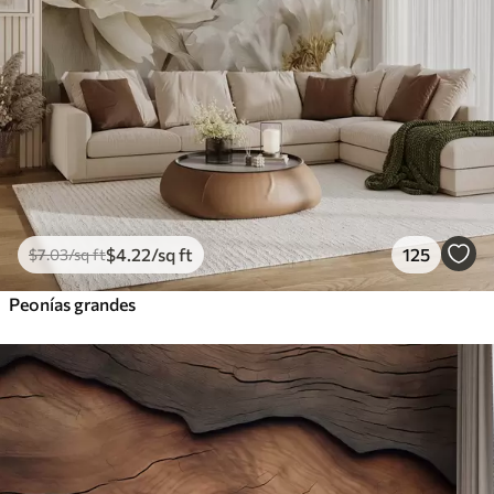
$
4
.22
/sq ft
125
$
7
.03
/sq ft
Peonías grandes