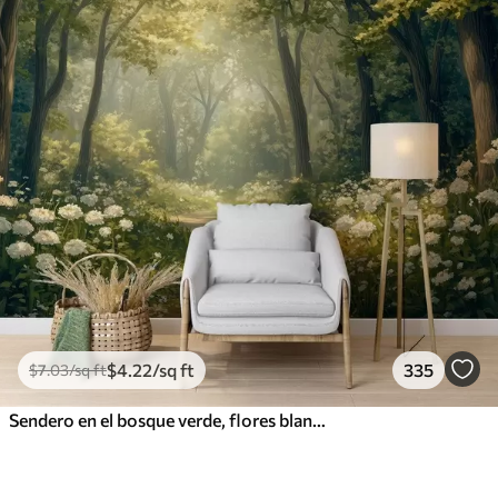
$
4
.22
/sq ft
335
$
7
.03
/sq ft
Sendero en el bosque verde, flores blancas, luz del sol, dibujo estilo acrílico