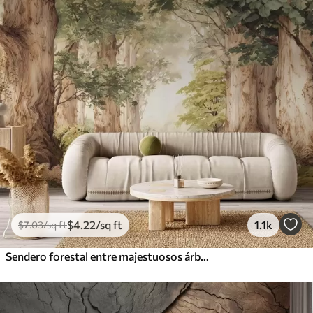
$
4
.22
/sq ft
1.1k
$
7
.03
/sq ft
Sendero forestal entre majestuosos árboles en estilo acuarela