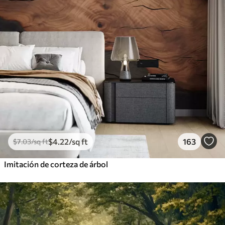
$
4
.22
/sq ft
163
$
7
.03
/sq ft
Imitación de corteza de árbol