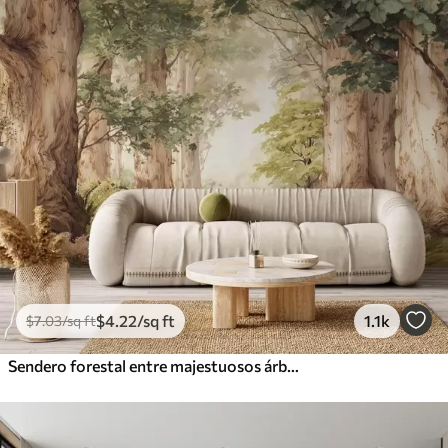
$
4
.22
/sq ft
1.1k
$
7
.03
/sq ft
Sendero forestal entre majestuosos árboles en estilo acuarela