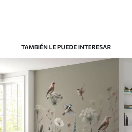
Estándar
7
.03
$
4
.22
/sq ft
Premium
8
.33
$
5
.00
/sq ft
TAMBIÉN LE PUEDE INTERESAR
Peel and Stick
12
.77
$
7
.66
/sq ft