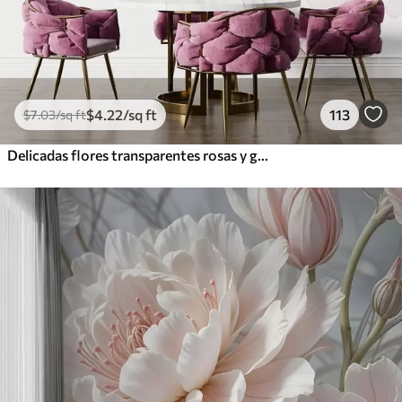
$
4
.22
/sq ft
113
$
7
.03
/sq ft
Delicadas flores transparentes rosas y grises con pétalos suaves y difuminados sobre fondo blanco