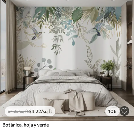
$
4
.22
/sq ft
106
$
7
.03
/sq ft
Botánica, hoja y verde