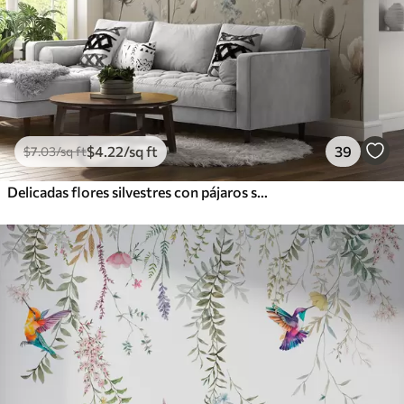
$
4
.22
/sq ft
39
$
7
.03
/sq ft
Delicadas flores silvestres con pájaros sobre fondo beige