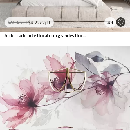
$
4
.22
/sq ft
49
$
7
.03
/sq ft
Un delicado arte floral con grandes flores de colores pastel con pétalos translúcidos, tallos suaves y un suave fondo difuminado