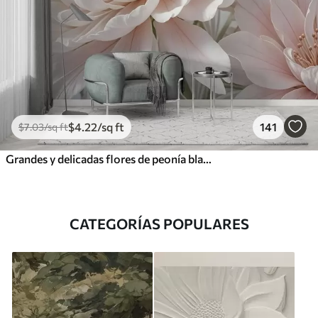
$
4
.22
/sq ft
141
$
7
.03
/sq ft
Grandes y delicadas flores de peonía blancas y rosas con pétalos suaves y esponjosos sobre un fondo gris difuminado
CATEGORÍAS POPULARES