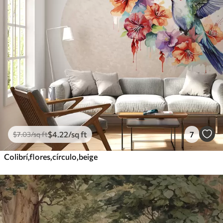
$
4
.22
/sq ft
7
$
7
.03
/sq ft
Colibrí,flores,círculo,beige