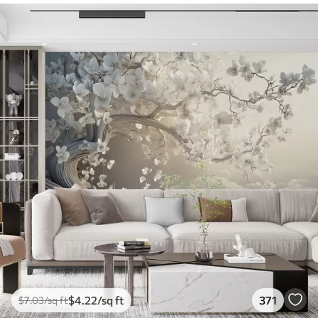
$
4
.22
/sq ft
371
$
7
.03
/sq ft