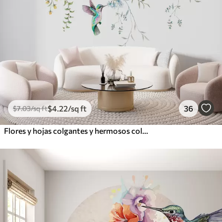
$
4
.22
/sq ft
36
$
7
.03
/sq ft
Flores y hojas colgantes y hermosos colibríes