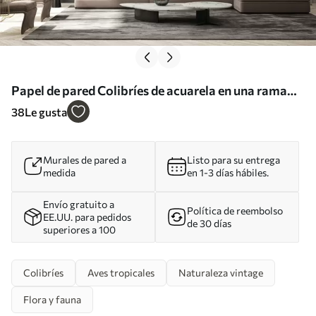
Papel de pared Colibríes de acuarela en una rama
Nr. u93994
38
Le gusta
Murales de pared a
Listo para su entrega
medida
en 1-3 días hábiles.
Envío gratuito a
Política de reembolso
EE.UU. para pedidos
de 30 días
superiores a 100
Colibríes
Aves tropicales
Naturaleza vintage
Flora y fauna