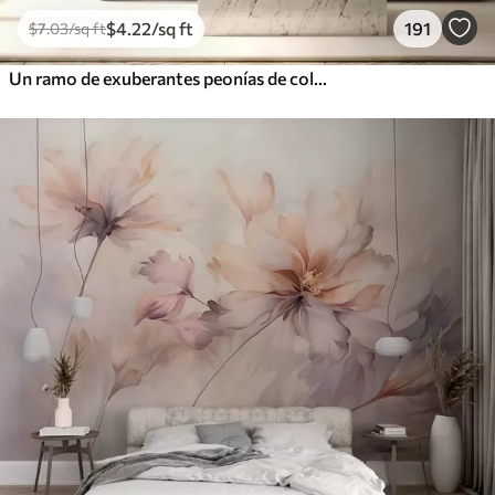
$
4
.22
/sq ft
191
$
7
.03
/sq ft
Un ramo de exuberantes peonías de colores pastel y otras flores sobre un fondo suave y difuminado