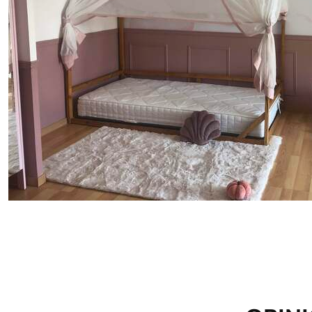
Método de aplicación
Hasta 360 cm de altura: apli
Más de 360 cm de altura: ap
Materiales disponibles
Estándar
Premium
7
.03
8
.33
$
4
.22
/sq ft
$
5
.00
/sq ft