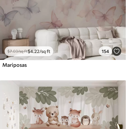
$
4
.22
/sq ft
154
$
7
.03
/sq ft
Mariposas