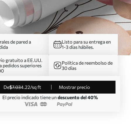
ales de pared a
Listo para su entrega en
dida
1-3 días hábiles.
ío gratuito a EE.UU.
Política de reembolso de
a pedidos superiores
30 días
00
de
$
7
.03
4
.22
/sq ft
Mostrar precio
El precio indicado tiene un
descuento del 40%