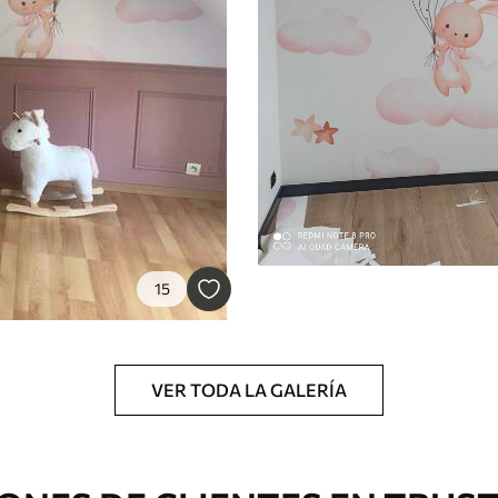
cación sin juntas.
licación con solapamiento.
Peel and Stick
12
.77
$
7
.66
/sq ft
15
VER TODA LA GALERÍA