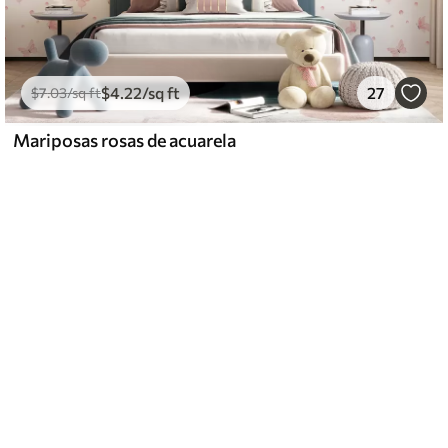
$
4
.22
/sq ft
27
$
7
.03
/sq ft
Mariposas rosas de acuarela