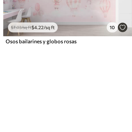
$
4
.22
/sq ft
10
$
7
.03
/sq ft
Osos bailarines y globos rosas