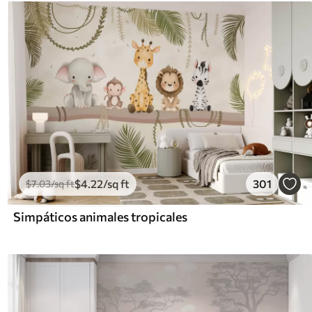
$
4
.22
/sq ft
301
$
7
.03
/sq ft
Simpáticos animales tropicales