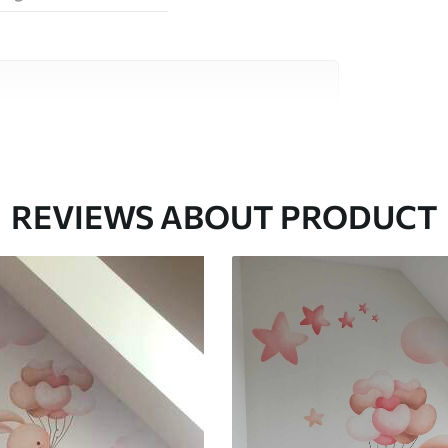
e alta calidad, cada uno de ellos adecuado para
 diferentes. Más información a continuación
sonalización.
REVIEWS ABOUT PRODUCT
gado en rollos de hasta 50 cm de ancho.
o de barniz y/o adhesivo para empapelar.
 con una esponja suave. Los murales de pared
 pueden limpiarse con agua.