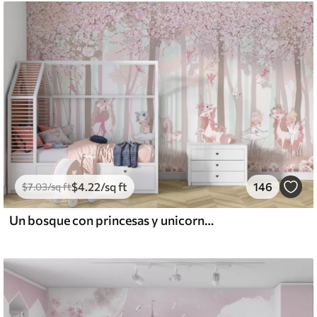
$
4
.22
/sq ft
146
$
7
.03
/sq ft
Un bosque con princesas y unicornios