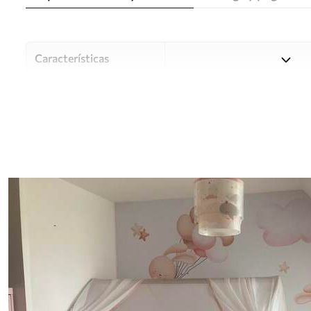
Características
Material
Elija entre tres materiales d
habitaciones y presupuestos
o durante el proceso de per
Autor
Estudio de diseño Uwalls
Número de artículo
u95399
Producción
Impreso bajo pedido y entre
Adicionalmente
Disponible con recubrimient
Limpieza
Se puede limpiar suavemente
con recubrimiento de barniz