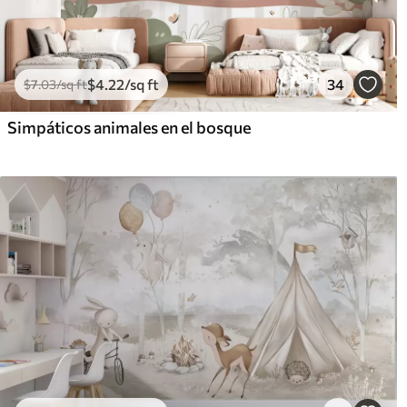
$
4
.22
/sq ft
34
$
7
.03
/sq ft
Simpáticos animales en el bosque