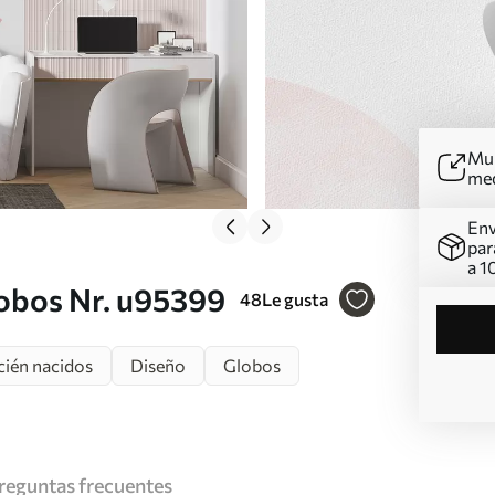
Mur
me
Env
par
a 1
lobos Nr. u95399
48
Le gusta
cién nacidos
Diseño
Globos
reguntas frecuentes