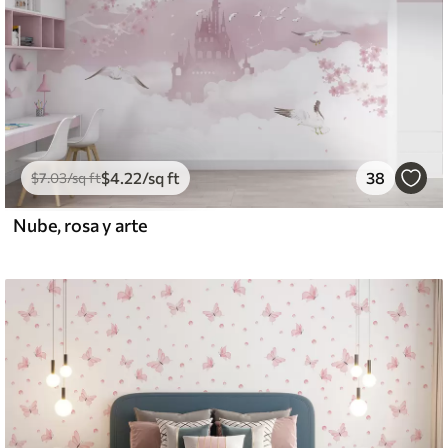
$
4
.22
/sq ft
38
$
7
.03
/sq ft
Nube, rosa y arte