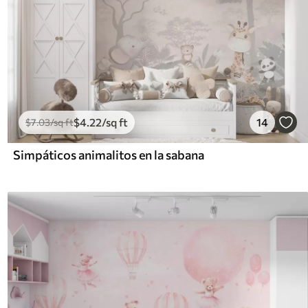
$
4
.22
/sq ft
14
$
7
.03
/sq ft
Simpáticos animalitos en la sabana