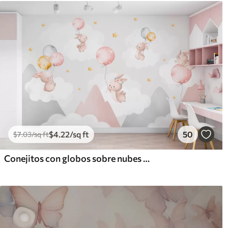
$
4
.22
/sq ft
50
$
7
.03
/sq ft
Conejitos con globos sobre nubes entre picos montañosos