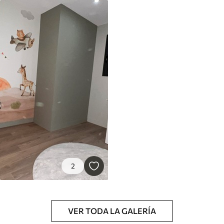
Premium
8
.33
$
5
.00
/sq ft
Peel and Stick
12
.77
$
7
.66
/sq ft
2
VER TODA LA GALERÍA