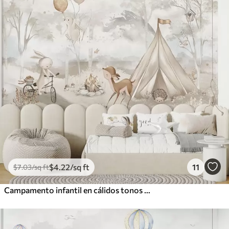
$
4
.22
/sq ft
11
$
7
.03
/sq ft
Campamento infantil en cálidos tonos beige, con tienda de campaña y animales del bosque