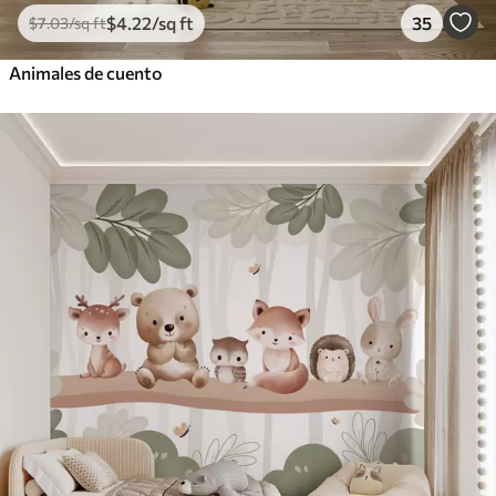
$
4
.22
/sq ft
35
$
7
.03
/sq ft
Animales de cuento