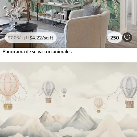
$
4
.22
/sq ft
250
$
7
.03
/sq ft
Panorama de selva con animales