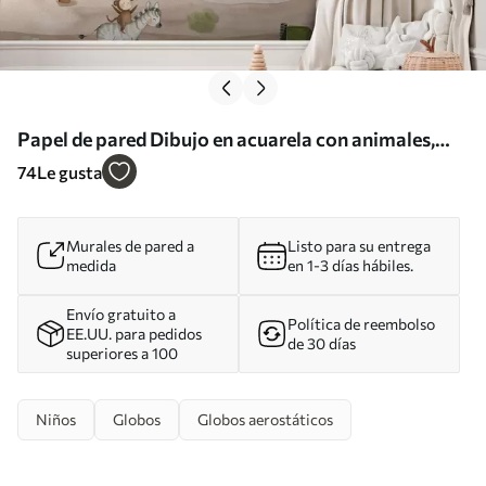
Papel de pared Dibujo en acuarela con animales,
globos, avión y coche Nr. u95882
74
Le gusta
Murales de pared a
Listo para su entrega
medida
en 1-3 días hábiles.
Envío gratuito a
Política de reembolso
EE.UU. para pedidos
de 30 días
superiores a 100
Niños
Globos
Globos aerostáticos