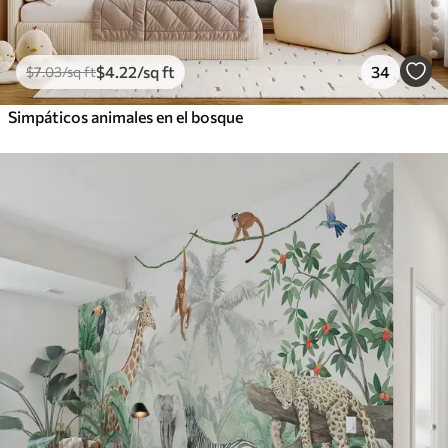
$
4
.22
/sq ft
34
$
7
.03
/sq ft
Simpáticos animales en el bosque