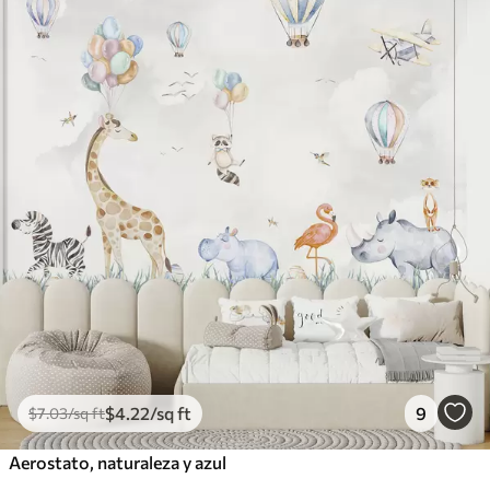
$
4
.22
/sq ft
9
$
7
.03
/sq ft
Aerostato, naturaleza y azul