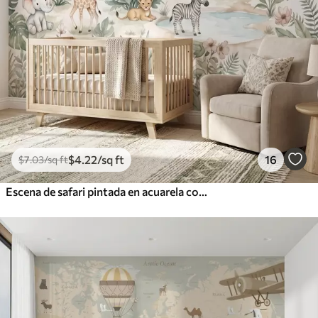
$
4
.22
/sq ft
16
$
7
.03
/sq ft
Escena de safari pintada en acuarela con animales en delicados tonos pastel, en la que aparecen una jirafa, un elefante bebé, una cebra y un cachorro de león