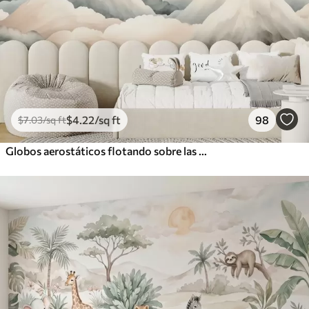
$
4
.22
/sq ft
98
$
7
.03
/sq ft
Globos aerostáticos flotando sobre las montañas en tonos pastel neutros y suaves