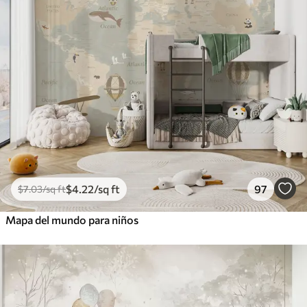
$
4
.22
/sq ft
97
$
7
.03
/sq ft
Mapa del mundo para niños