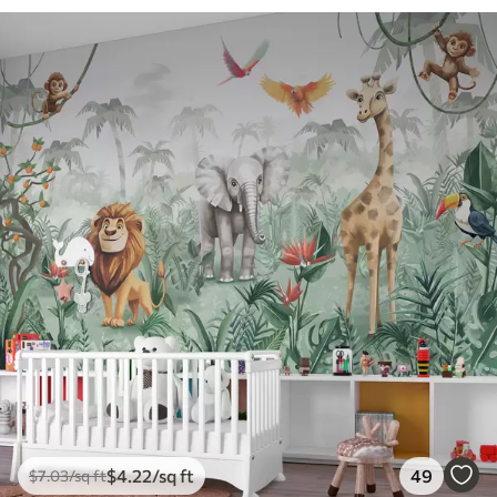
$
4
.22
/sq ft
49
$
7
.03
/sq ft