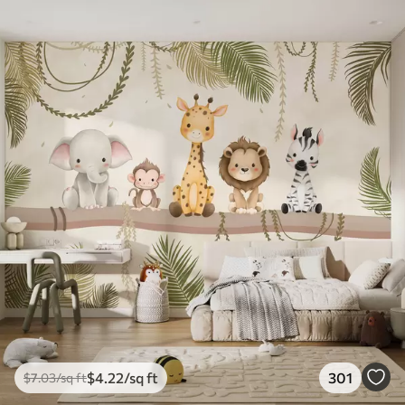
$
4
.22
/sq ft
301
$
7
.03
/sq ft