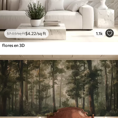
$
4
.22
/sq ft
1.1k
$
7
.03
/sq ft
flores en 3D