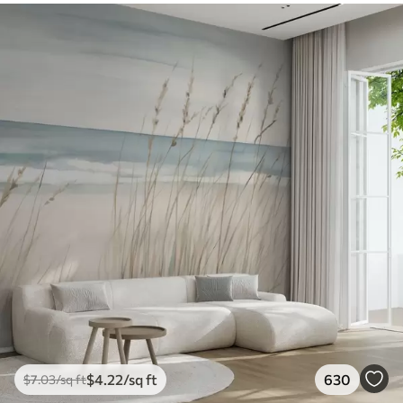
$
4
.22
/sq ft
630
$
7
.03
/sq ft