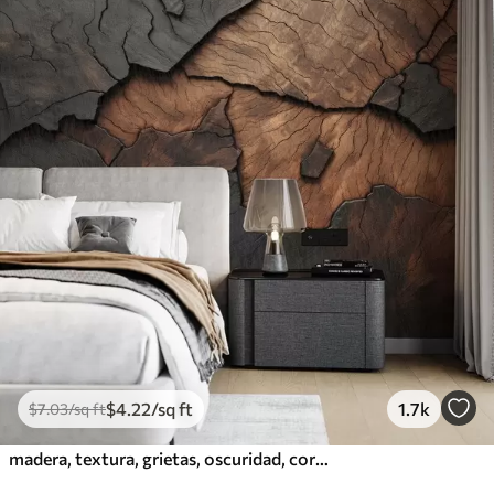
$
4
.22
/sq ft
1.7k
$
7
.03
/sq ft
madera, textura, grietas, oscuridad, corteza, superficie