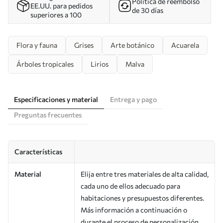
Política de reembolso
EE.UU. para pedidos
de 30 días
superiores a 100
Flora y fauna
Grises
Arte botánico
Acuarela
Árboles tropicales
Lirios
Malva
Especificaciones y material
Entrega y pago
Preguntas frecuentes
Características
Material
Elija entre tres materiales de alta calidad,
cada uno de ellos adecuado para
habitaciones y presupuestos diferentes.
Más información a continuación o
durante el proceso de personalización.