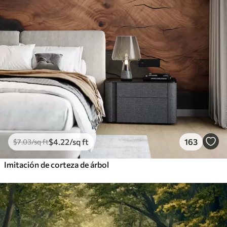
$
4
.22
/sq ft
163
$
7
.03
/sq ft
Imitación de corteza de árbol