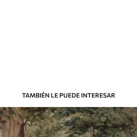
Más de 360 cm de altura: aplicación con
solapamiento.
Materiales disponibles
Estándar
7
.03
$
4
.22
/sq ft
Premium
8
.33
$
5
.00
/sq ft
TAMBIÉN LE PUEDE INTERESAR
Peel and Stick
12
.77
$
7
.66
/sq ft