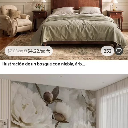
$
4
.22
/sq ft
252
$
7
.03
/sq ft
Ilustración de un bosque con niebla, árboles altos y un sendero.