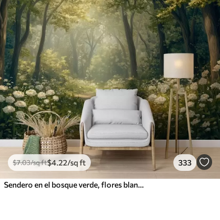
$
4
.22
/sq ft
333
$
7
.03
/sq ft
Sendero en el bosque verde, flores blancas, luz del sol, dibujo estilo acrílico