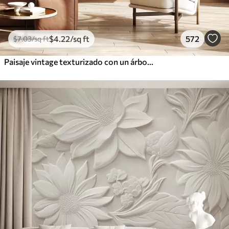
$
4
.22
/sq ft
572
$
7
.03
/sq ft
Paisaje vintage texturizado con un árbol cerca de un río y un cielo nublado, arte de la naturaleza en tonos sepia