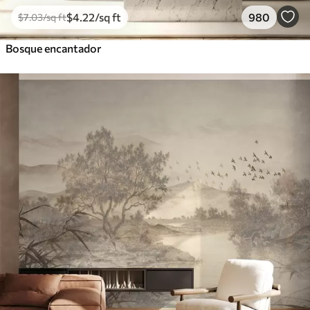
$
4
.22
/sq ft
980
$
7
.03
/sq ft
Bosque encantador