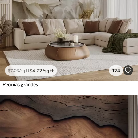
$
4
.22
/sq ft
124
$
7
.03
/sq ft
Peonías grandes