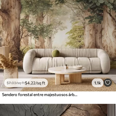
$
4
.22
/sq ft
1.1k
$
7
.03
/sq ft
Sendero forestal entre majestuosos árboles en estilo acuarela