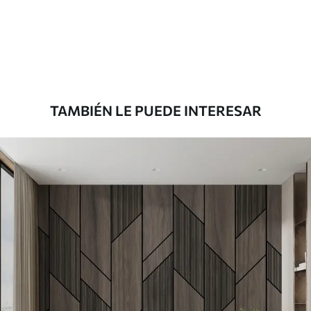
Estándar
7
.03
$
4
.22
/sq ft
Premium
8
.33
$
5
.00
/sq ft
TAMBIÉN LE PUEDE INTERESAR
Peel and Stick
12
.77
$
7
.66
/sq ft