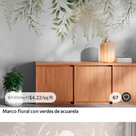
$
4
.22
/sq ft
67
$
7
.03
/sq ft
Marco floral con verdes de acuarela