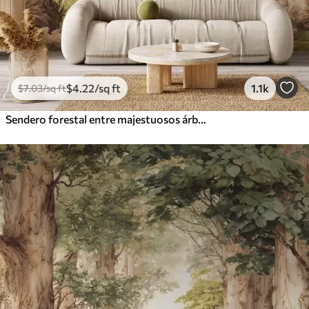
$
4
.22
/sq ft
1.1k
$
7
.03
/sq ft
Sendero forestal entre majestuosos árboles en estilo acuarela