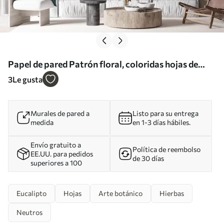
Papel de pared Patrón floral, coloridas hojas de
sauce llorón sobre fondo gris claro Nr. u97022
3
Le gusta
Murales de pared a
Listo para su entrega
medida
en 1-3 días hábiles.
Envío gratuito a
Política de reembolso
EE.UU. para pedidos
de 30 días
superiores a 100
Eucalipto
Hojas
Arte botánico
Hierbas
Neutros