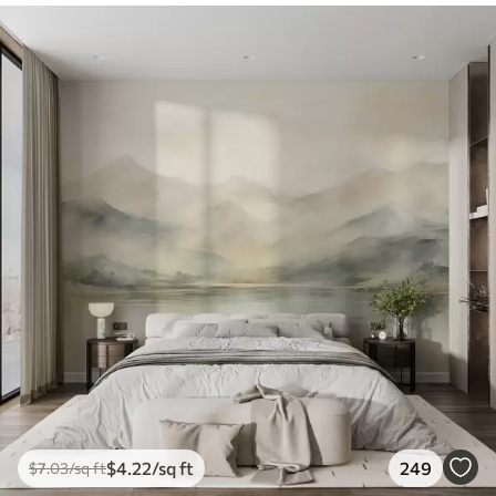
$
4
.22
/sq ft
249
$
7
.03
/sq ft