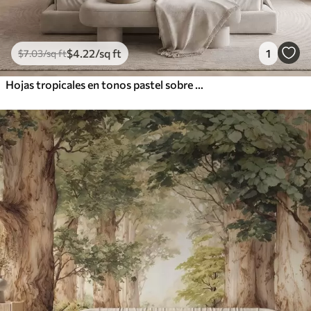
$
4
.22
/sq ft
1
$
7
.03
/sq ft
Hojas tropicales en tonos pastel sobre un fondo claro