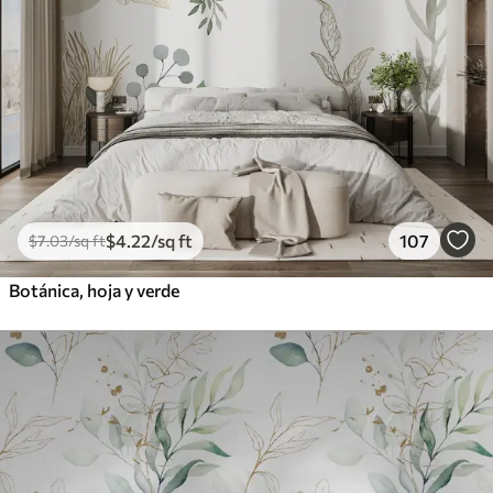
$
4
.22
/sq ft
107
$
7
.03
/sq ft
Botánica, hoja y verde