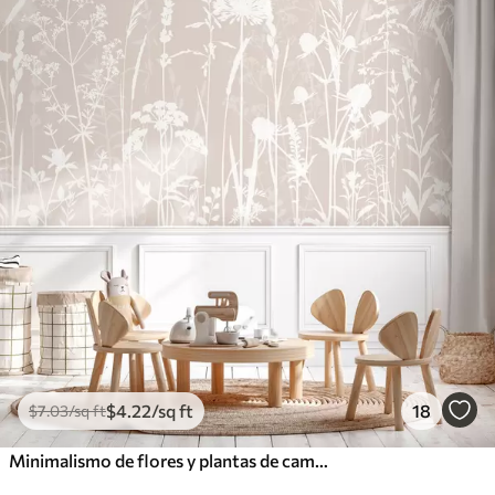
$
4
.22
/sq ft
18
$
7
.03
/sq ft
Minimalismo de flores y plantas de campo suaves