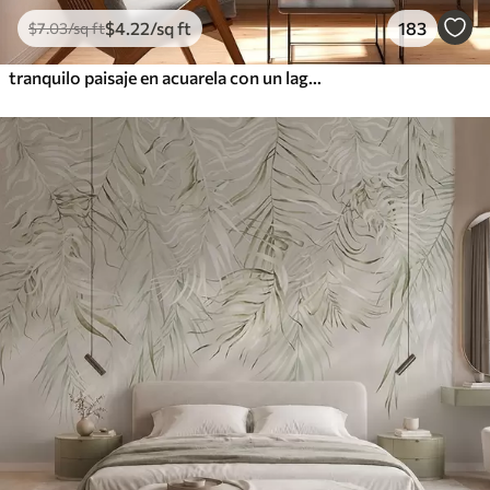
$
4
.22
/sq ft
183
$
7
.03
/sq ft
tranquilo paisaje en acuarela con un lago y un árbol en flor