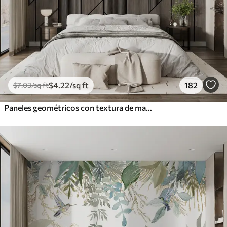
$
4
.22
/sq ft
182
$
7
.03
/sq ft
Paneles geométricos con textura de madera