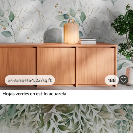
$
4
.22
/sq ft
188
$
7
.03
/sq ft
Hojas verdes en estilo acuarela