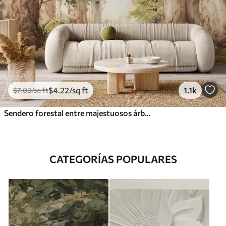
$
4
.22
/sq ft
1.1k
$
7
.03
/sq ft
Sendero forestal entre majestuosos árboles en estilo acuarela
CATEGORÍAS POPULARES