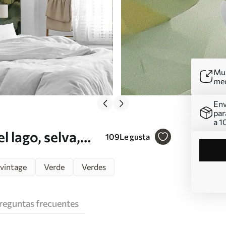
Mur
me
Env
par
a 1
l lago, selva,
109
Le gusta
 vintage
Verde
Verdes
reguntas frecuentes