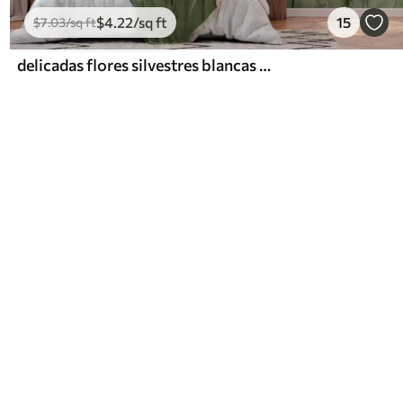
$
4
.22
/sq ft
15
$
7
.03
/sq ft
delicadas flores silvestres blancas Reina Ana, de estilo pintoresco, tonos verdes