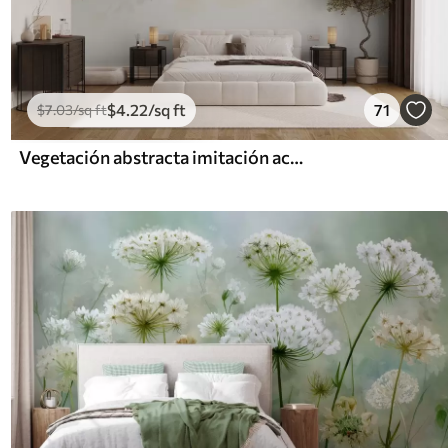
$
4
.22
/sq ft
71
$
7
.03
/sq ft
Vegetación abstracta imitación acuarela