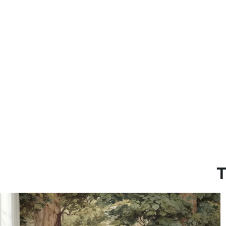
Método de aplicación
Hasta 360 cm de altura: apli
Más de 360 cm de altura: ap
Materiales disponibles
Estándar
Premium
7
.03
8
.33
$
4
.22
/sq ft
$
5
.00
/sq ft
T