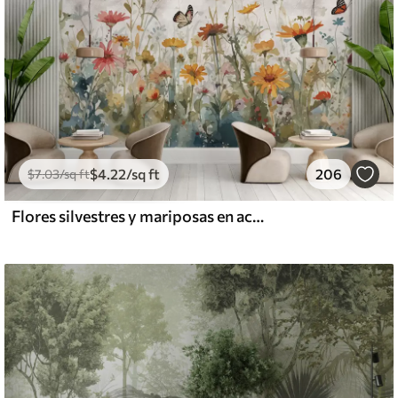
$
4
.22
/sq ft
206
$
7
.03
/sq ft
Flores silvestres y mariposas en acuarela