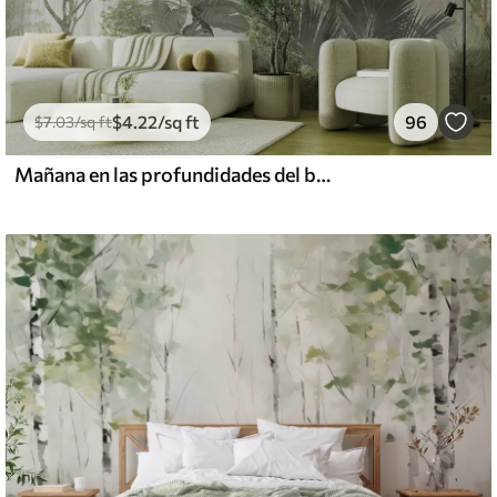
$
4
.22
/sq ft
96
$
7
.03
/sq ft
Mañana en las profundidades del bosque