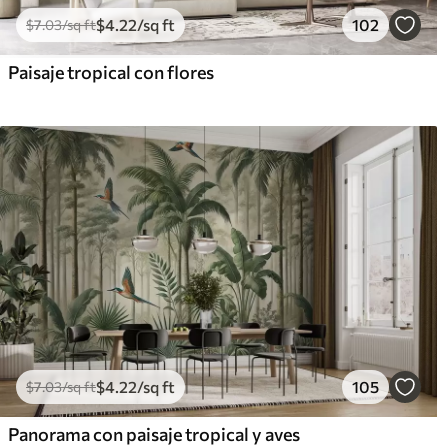
$
4
.22
/sq ft
102
$
7
.03
/sq ft
Paisaje tropical con flores
$
4
.22
/sq ft
105
$
7
.03
/sq ft
Panorama con paisaje tropical y aves