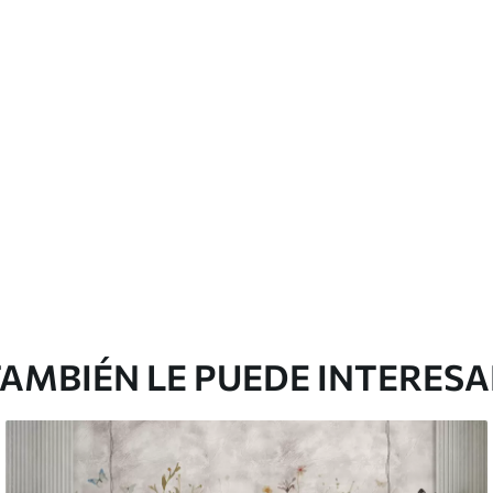
cación sin juntas.
licación con solapamiento.
Peel and Stick
12
.77
$
7
.66
/sq ft
AMBIÉN LE PUEDE INTERES