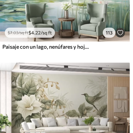
$
4
.22
/sq ft
113
$
7
.03
/sq ft
Paisaje con un lago, nenúfares y hojas de nenúfar, árboles al fondo, en un entorno tranquilo, tonos azul claro y verde