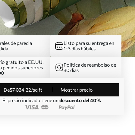
ales de pared a
Listo para su entrega en
dida
1-3 días hábiles.
ío gratuito a EE.UU.
Política de reembolso de
a pedidos superiores
30 días
00
de
$
7
.03
4
.22
/sq ft
Mostrar precio
El precio indicado tiene un
descuento del 40%