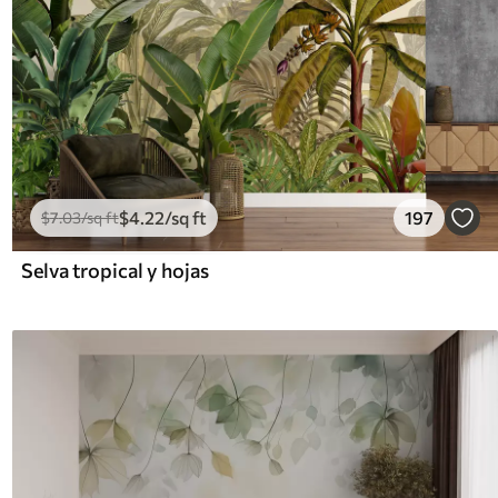
$
4
.22
/sq ft
197
$
7
.03
/sq ft
Selva tropical y hojas