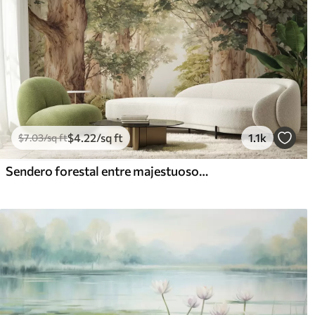
$
4
.22
/sq ft
1.1k
$
7
.03
/sq ft
Sendero forestal entre majestuosos árboles en estilo acuarela