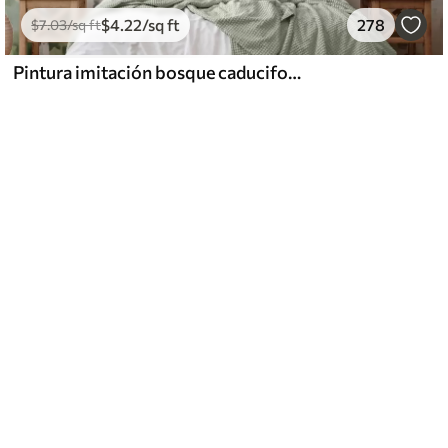
$
4
.22
/sq ft
278
$
7
.03
/sq ft
Pintura imitación bosque caducifolio