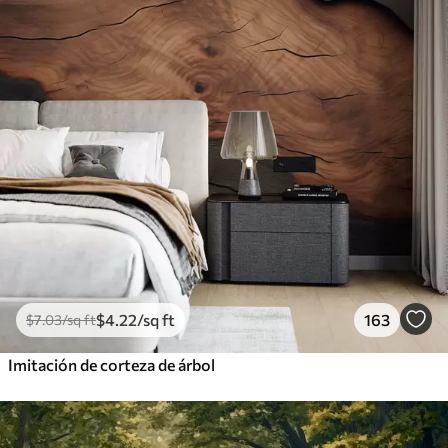
$
4
.22
/sq ft
163
$
7
.03
/sq ft
Imitación de corteza de árbol