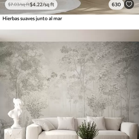
$
4
.22
/sq ft
630
$
7
.03
/sq ft
Hierbas suaves junto al mar