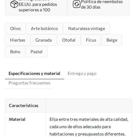
Política de reembolso
EE.UU. para pedidos
de 30 días
superiores a 100
Olivo
Arte botánico
Naturaleza vintage
Hierbas
Granada
Otoñal
Ficus
Beige
Boho
Pastel
Especificaciones y material
Entrega y pago
Preguntas frecuentes
Características
Material
Elija entre tres materiales de alta calidad,
cada uno de ellos adecuado para
habitaciones y presupuestos diferentes.