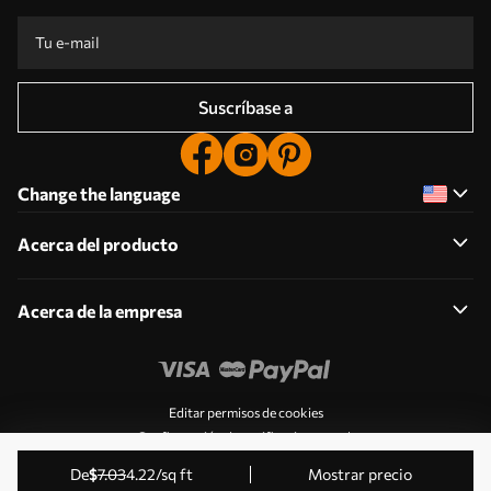
Suscríbase a
Change the language
Acerca del producto
Acerca de la empresa
Editar permisos de cookies
Configuración de notificaciones push
© 2011-2026 Uwalls . Todos los derechos reservados.
de
$
7
.03
4
.22
/sq ft
Mostrar precio
Gestionado por KLW Sp. z o.o. CIF: PL9223057591.