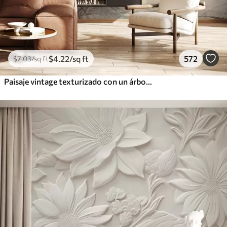
$
4
.22
/sq ft
572
$
7
.03
/sq ft
Paisaje vintage texturizado con un árbol cerca de un río y un cielo nublado, arte de la naturaleza en tonos sepia