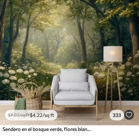
$
4
.22
/sq ft
333
$
7
.03
/sq ft
Sendero en el bosque verde, flores blancas, luz del sol, dibujo estilo acrílico