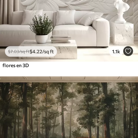
$
4
.22
/sq ft
1.1k
$
7
.03
/sq ft
flores en 3D