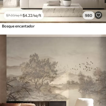
$
4
.22
/sq ft
980
$
7
.03
/sq ft
Bosque encantador