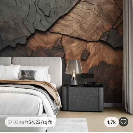
$
4
.22
/sq ft
1.7k
$
7
.03
/sq ft