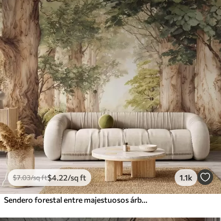
$
4
.22
/sq ft
1.1k
$
7
.03
/sq ft
Sendero forestal entre majestuosos árboles en estilo acuarela