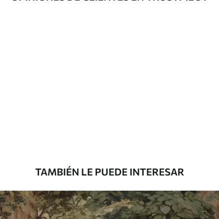
Método de
Hasta 360 cm de altura: aplicación sin
aplicación
juntas.
Más de 360 cm de altura: aplicación con
solapamiento.
Materiales disponibles
Estándar
7
.03
$
4
.22
/sq ft
Premium
8
.33
$
5
.00
/sq ft
TAMBIÉN LE PUEDE INTERESAR
Peel and Stick
12
.77
$
7
.66
/sq ft