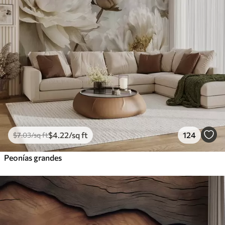
$
4
.22
/sq ft
124
$
7
.03
/sq ft
Peonías grandes