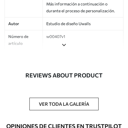
Más información a continuación o
durante el proceso de personalización.
Autor
Estudio de diseño Uwalls
Número de
w00407v1
artículo
Producción
Impreso bajo pedido y entregado en
rollos de hasta 50 cm de ancho.
REVIEWS ABOUT PRODUCT
Adicionalmente
Disponible con recubrimiento de barniz
y/o adhesivo para empapelar.
Limpieza
Se puede limpiar suavemente con una
esponja suave. Los murales de pared con
VER TODA LA GALERÍA
recubrimiento de barniz pueden
limpiarse con agua.
OPINIONES DE CLIENTES EN TRUSTPILOT