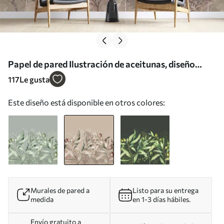
Papel de pared Ilustración de aceitunas, diseño
floral, tropical, acuarela, hojas grandes, colores
117
Le gusta
beige Nr. w00407v1
Este diseño está disponible en otros colores:
Murales de pared a
Listo para su entrega
medida
en 1-3 días hábiles.
Envío gratuito a