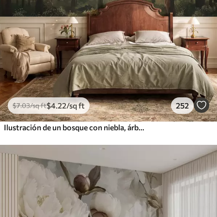
$
4
.22
/sq ft
252
$
7
.03
/sq ft
Ilustración de un bosque con niebla, árboles altos y un sendero.