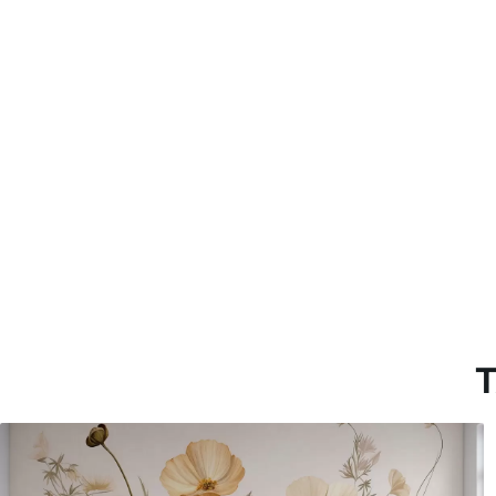
Método de aplicación
Hasta 360 cm de altura: apli
Más de 360 cm de altura: ap
Materiales disponibles
Estándar
Premium
7
.03
8
.33
$
4
.22
/sq ft
$
5
.00
/sq ft
T