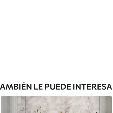
cación sin juntas.
licación con solapamiento.
Peel and Stick
12
.77
$
7
.66
/sq ft
AMBIÉN LE PUEDE INTERES