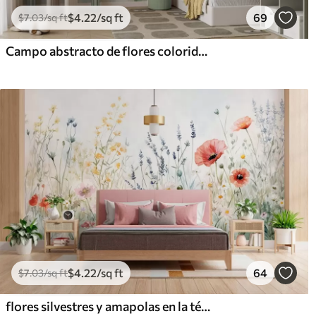
$
4
.22
/sq ft
69
$
7
.03
/sq ft
Campo abstracto de flores coloridas con tallos largos y hojas verdes, texturizado, colores pastel y claros
$
4
.22
/sq ft
64
$
7
.03
/sq ft
flores silvestres y amapolas en la técnica de los trazos