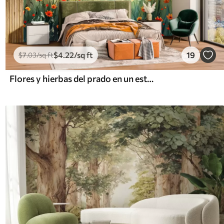
$
4
.22
/sq ft
19
$
7
.03
/sq ft
Flores y hierbas del prado en un estilo pictórico suave.