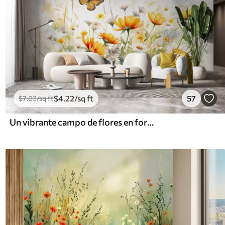
$
4
.22
/sq ft
57
$
7
.03
/sq ft
Un vibrante campo de flores en forma de acuarela con flores naranjas y amarillas y una mariposa sobre las flores