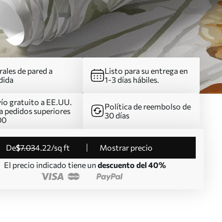
ales de pared a
Listo para su entrega en
dida
1-3 días hábiles.
ío gratuito a EE.UU.
Política de reembolso de
a pedidos superiores
30 días
00
de
$
7
.03
4
.22
/sq ft
Mostrar precio
El precio indicado tiene un
descuento del 40%