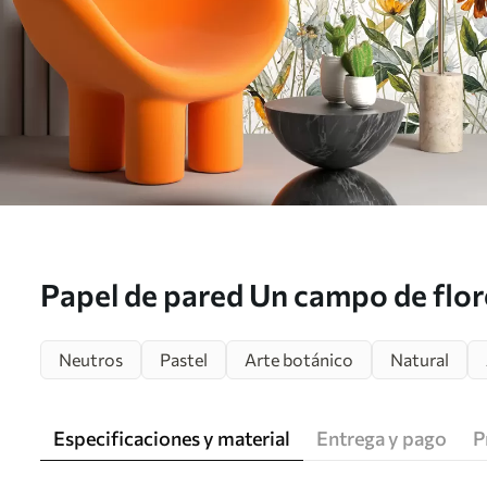
Papel de pared Un campo de flor
sobre un fondo suave y brumoso
Neutros
Pastel
Arte botánico
Natural
flores blancas y hierba tenue N
Especificaciones y material
Entrega y pago
P