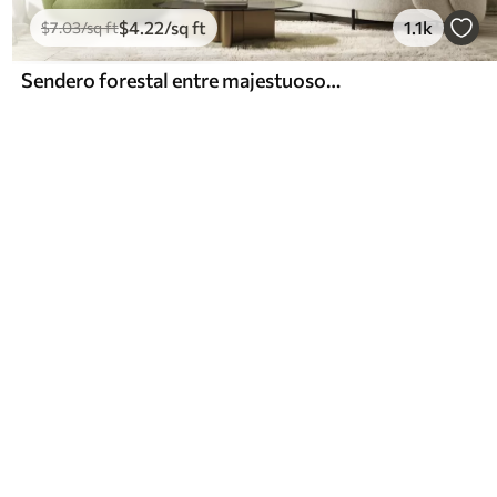
$
4
.22
/sq ft
1.1k
$
7
.03
/sq ft
Sendero forestal entre majestuosos árboles en estilo acuarela