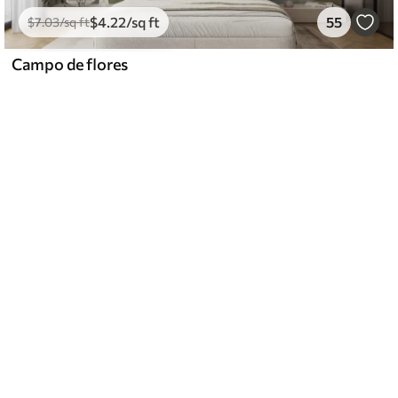
$
4
.22
/sq ft
55
$
7
.03
/sq ft
Campo de flores