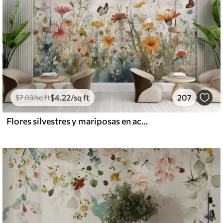
$
4
.22
/sq ft
207
$
7
.03
/sq ft
Flores silvestres y mariposas en acuarela