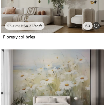
$
4
.22
/sq ft
60
$
7
.03
/sq ft
Flores y colibríes