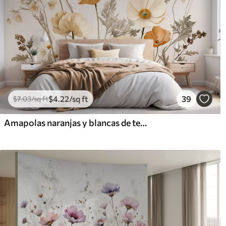
$
4
.22
/sq ft
39
$
7
.03
/sq ft
Amapolas naranjas y blancas de textura vintage con tallos y hojas finas, fondo beige claro, estilo acuarela