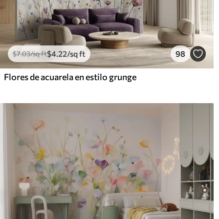
$
4
.22
/sq ft
98
$
7
.03
/sq ft
Flores de acuarela en estilo grunge