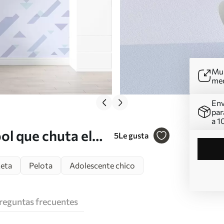
Mur
me
Env
par
a 1
ol que chuta el
5
Le gusta
eta
Pelota
Adolescente chico
reguntas frecuentes