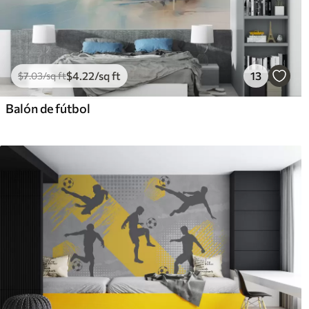
$
4
.22
/sq ft
13
$
7
.03
/sq ft
Balón de fútbol