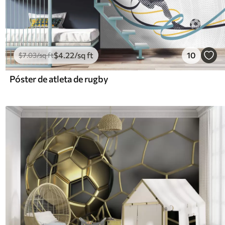
$
4
.22
/sq ft
10
$
7
.03
/sq ft
Póster de atleta de rugby