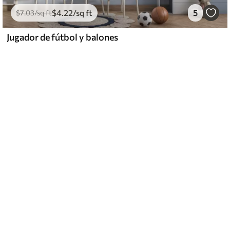
$
4
.22
/sq ft
5
$
7
.03
/sq ft
Jugador de fútbol y balones