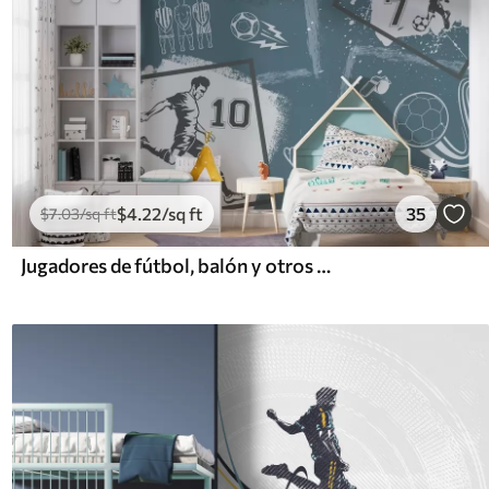
$
4
.22
/sq ft
35
$
7
.03
/sq ft
Jugadores de fútbol, balón y otros atributos futbolísticos en tonos azules