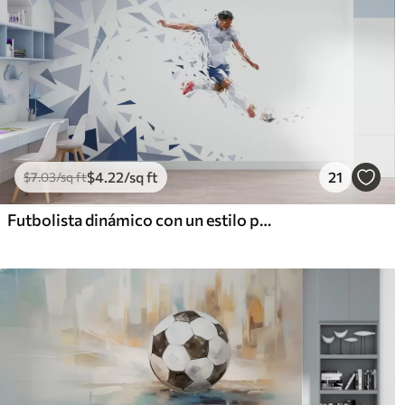
$
4
.22
/sq ft
21
$
7
.03
/sq ft
Futbolista dinámico con un estilo poco polvoriento, golpeando el balón