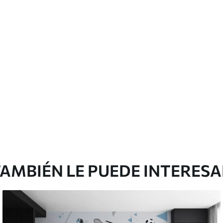
cación sin juntas.
licación con solapamiento.
Peel and Stick
12
.77
$
7
.66
/sq ft
AMBIÉN LE PUEDE INTERES