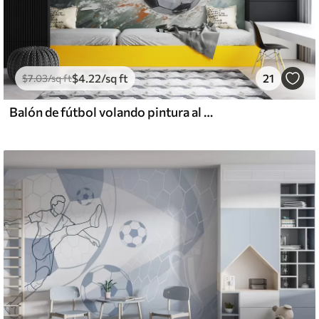
$
4
.22
/sq ft
21
$
7
.03
/sq ft
Balón de fútbol volando pintura al óleo arte abstracto