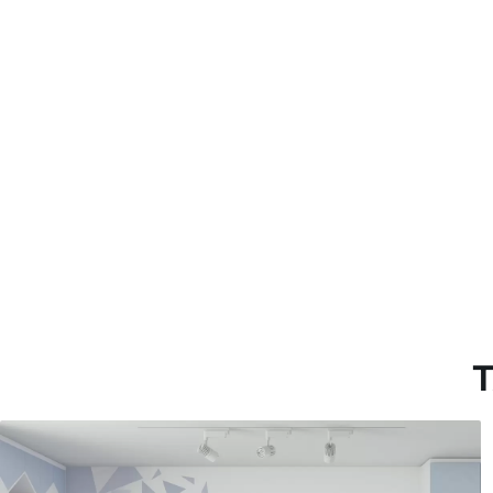
Método de aplicación
Hasta 360 cm de altura: apli
Más de 360 cm de altura: ap
Materiales disponibles
Estándar
Premium
7
.03
8
.33
$
4
.22
/sq ft
$
5
.00
/sq ft
T