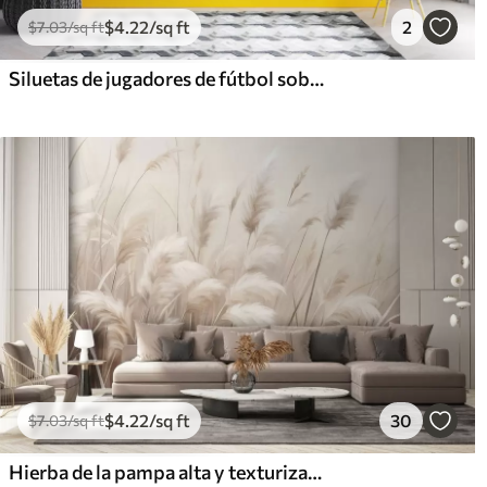
$
4
.22
/sq ft
2
$
7
.03
/sq ft
Siluetas de jugadores de fútbol sobre fondo abstracto
$
4
.22
/sq ft
30
$
7
.03
/sq ft
Hierba de la pampa alta y texturizada en tonos suaves, cálidos y neutros, con un fondo difuminado y claro.