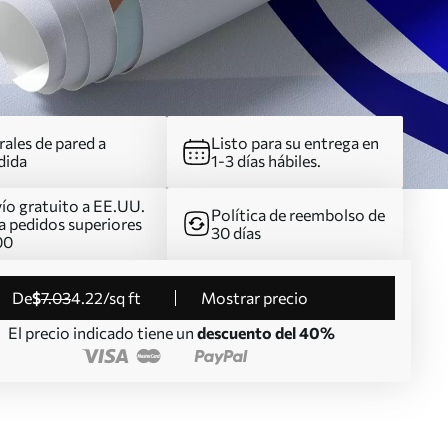
ales de pared a
Listo para su entrega en
dida
1-3 días hábiles.
ío gratuito a EE.UU.
Política de reembolso de
a pedidos superiores
30 días
00
de
$
7
.03
4
.22
/sq ft
Mostrar precio
El precio indicado tiene un
descuento del 40%