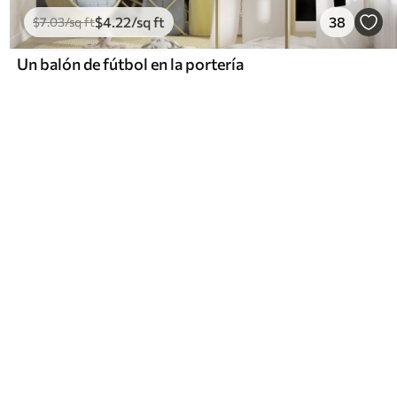
$
4
.22
/sq ft
38
$
7
.03
/sq ft
Un balón de fútbol en la portería