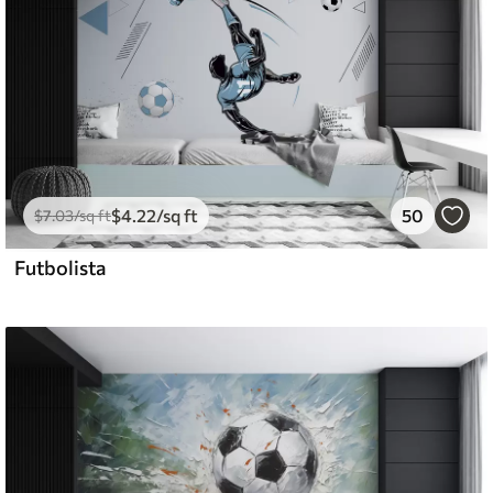
$
4
.22
/sq ft
50
$
7
.03
/sq ft
Futbolista