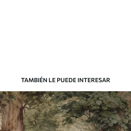
Materiales disponibles
Estándar
7
.03
$
4
.22
/sq ft
Premium
8
.33
$
5
.00
/sq ft
TAMBIÉN LE PUEDE INTERESAR
Peel and Stick
12
.77
$
7
.66
/sq ft