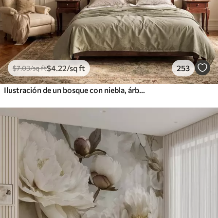
$
4
.22
/sq ft
253
$
7
.03
/sq ft
Ilustración de un bosque con niebla, árboles altos y un sendero.