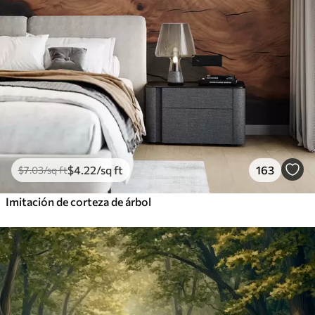
$
4
.22
/sq ft
163
$
7
.03
/sq ft
Imitación de corteza de árbol