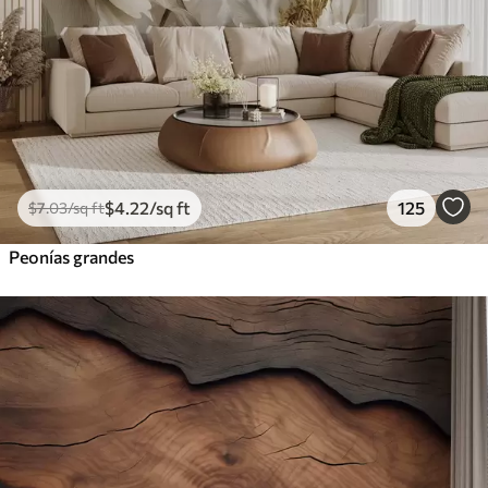
$
4
.22
/sq ft
125
$
7
.03
/sq ft
Peonías grandes