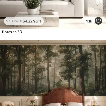
$
4
.22
/sq ft
1.1k
$
7
.03
/sq ft
flores en 3D