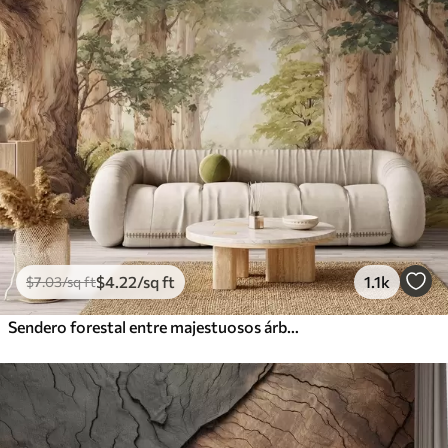
$
4
.22
/sq ft
1.1k
$
7
.03
/sq ft
Sendero forestal entre majestuosos árboles en estilo acuarela