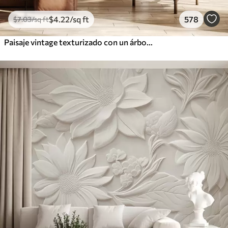
$
4
.22
/sq ft
578
$
7
.03
/sq ft
Paisaje vintage texturizado con un árbol cerca de un río y un cielo nublado, arte de la naturaleza en tonos sepia