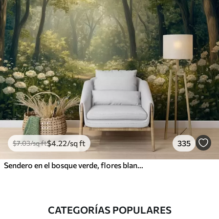
$
4
.22
/sq ft
335
$
7
.03
/sq ft
Sendero en el bosque verde, flores blancas, luz del sol, dibujo estilo acrílico
CATEGORÍAS POPULARES