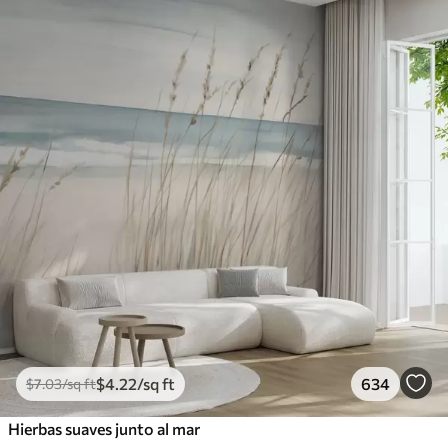
$
4
.22
/sq ft
634
$
7
.03
/sq ft
Hierbas suaves junto al mar