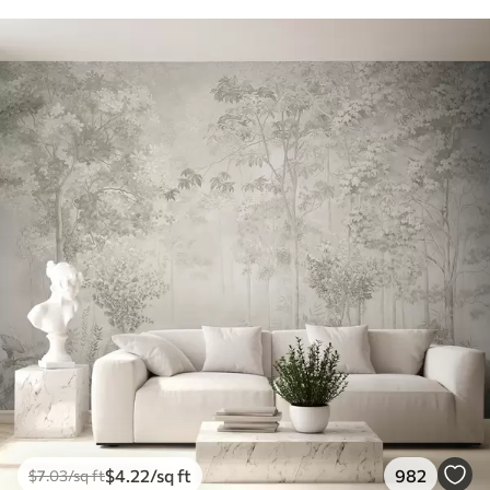
$
4
.22
/sq ft
982
$
7
.03
/sq ft