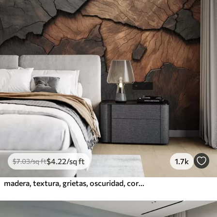
$
4
.22
/sq ft
1.7k
$
7
.03
/sq ft
madera, textura, grietas, oscuridad, corteza, superficie