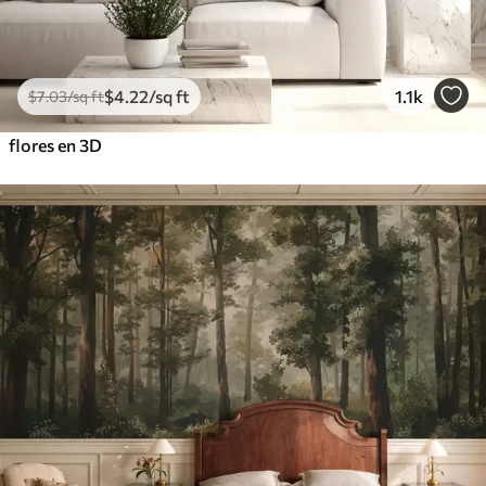
$
4
.22
/sq ft
1.1k
$
7
.03
/sq ft
flores en 3D