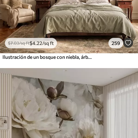
$
4
.22
/sq ft
259
$
7
.03
/sq ft
Ilustración de un bosque con niebla, árboles altos y un sendero.