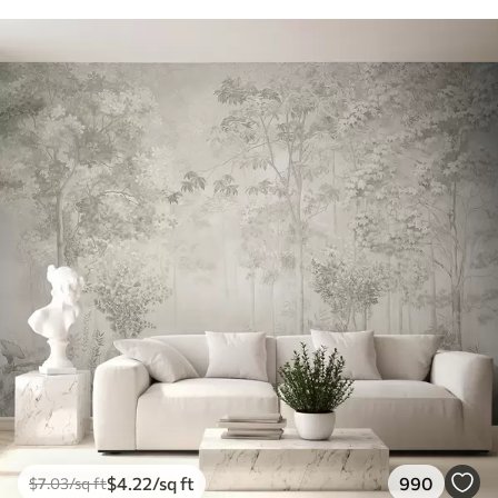
$
4
.22
/sq ft
990
$
7
.03
/sq ft