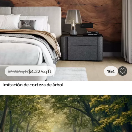
$
4
.22
/sq ft
164
$
7
.03
/sq ft
Imitación de corteza de árbol