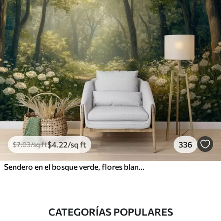
$
4
.22
/sq ft
336
$
7
.03
/sq ft
Sendero en el bosque verde, flores blancas, luz del sol, dibujo estilo acrílico
CATEGORÍAS POPULARES