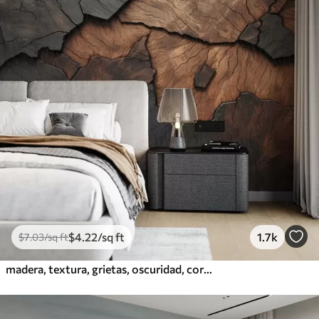
$
4
.22
/sq ft
1.7k
$
7
.03
/sq ft
madera, textura, grietas, oscuridad, corteza, superficie