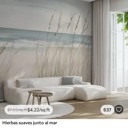
$
4
.22
/sq ft
637
$
7
.03
/sq ft
Hierbas suaves junto al mar