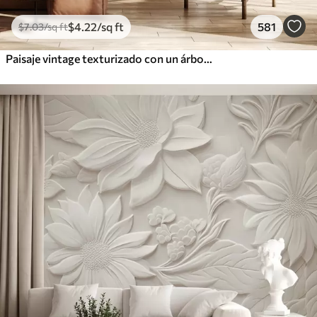
$
4
.22
/sq ft
581
$
7
.03
/sq ft
Paisaje vintage texturizado con un árbol cerca de un río y un cielo nublado, arte de la naturaleza en tonos sepia