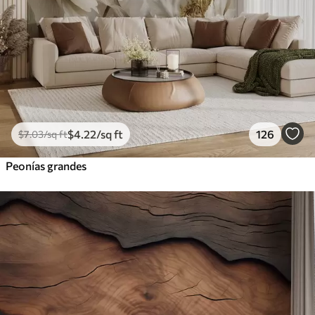
$
4
.22
/sq ft
126
$
7
.03
/sq ft
Peonías grandes