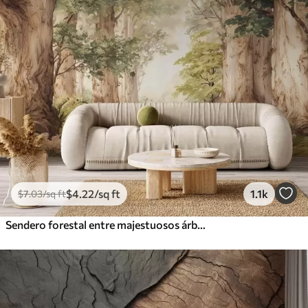
$
4
.22
/sq ft
1.1k
$
7
.03
/sq ft
Sendero forestal entre majestuosos árboles en estilo acuarela