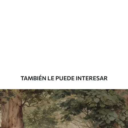
Materiales disponibles
Estándar
7
.03
$
4
.22
/sq ft
Premium
8
.33
$
5
.00
/sq ft
TAMBIÉN LE PUEDE INTERESAR
Peel and Stick
12
.77
$
7
.66
/sq ft