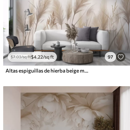
$
4
.22
/sq ft
97
$
7
.03
/sq ft
Altas espiguillas de hierba beige mecidas por el viento sobre un fondo suave y claro