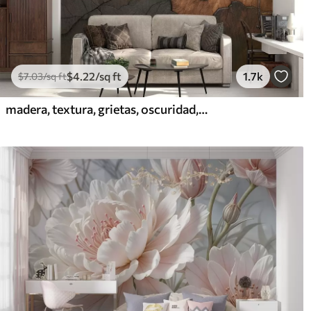
$
4
.22
/sq ft
1.7k
$
7
.03
/sq ft
madera, textura, grietas, oscuridad, corteza, superficie