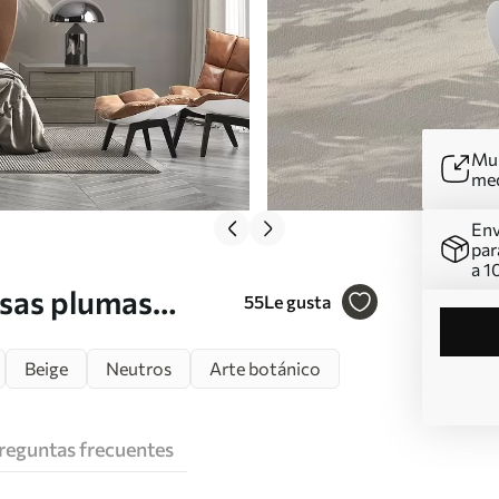
Mur
me
Env
par
a 1
osas plumas
55
Le gusta
fondo neutro
Beige
Neutros
Arte botánico
reguntas frecuentes