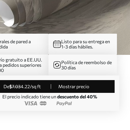
ales de pared a
Listo para su entrega en
dida
1-3 días hábiles.
ío gratuito a EE.UU.
Política de reembolso de
a pedidos superiores
30 días
00
de
$
7
.03
4
.22
/sq ft
Mostrar precio
El precio indicado tiene un
descuento del 40%