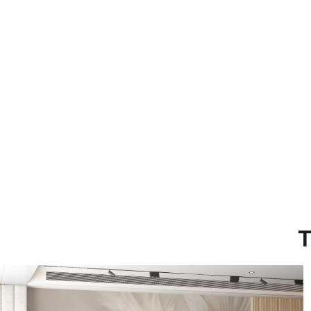
Método de aplicación
Hasta 360 cm de altura: apli
Más de 360 cm de altura: ap
Materiales disponibles
Estándar
Premium
7
.03
8
.33
$
4
.22
/sq ft
$
5
.00
/sq ft
T