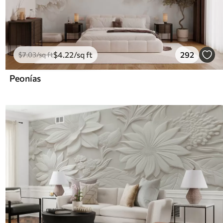
$
4
.22
/sq ft
292
$
7
.03
/sq ft
Peonías