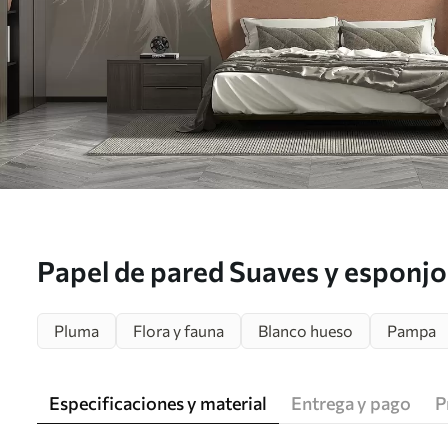
Papel de pared Suaves y esponj
blancas y flores secas sobre un 
Pluma
Flora y fauna
Blanco hueso
Pampa
beige pastel Nr. w08403
Especificaciones y material
Entrega y pago
P