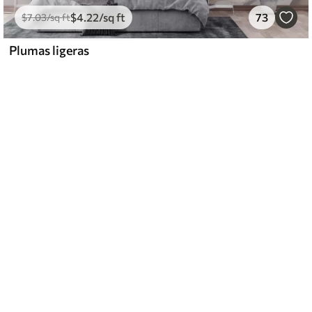
$
4
.22
/sq ft
73
$
7
.03
/sq ft
Plumas ligeras