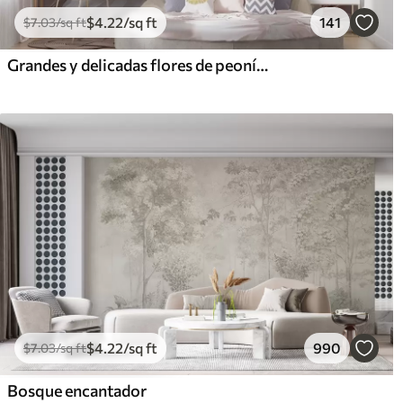
$
4
.22
/sq ft
141
$
7
.03
/sq ft
Grandes y delicadas flores de peonía blancas y rosas con pétalos suaves y esponjosos sobre un fondo gris difuminado
$
4
.22
/sq ft
990
$
7
.03
/sq ft
Bosque encantador