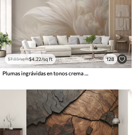
$
4
.22
/sq ft
128
$
7
.03
/sq ft
Plumas ingrávidas en tonos crema vainilla