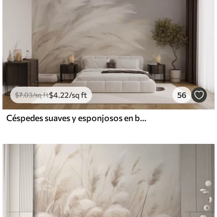
$
4
.22
/sq ft
56
$
7
.03
/sq ft
Céspedes suaves y esponjosos en beige y gris