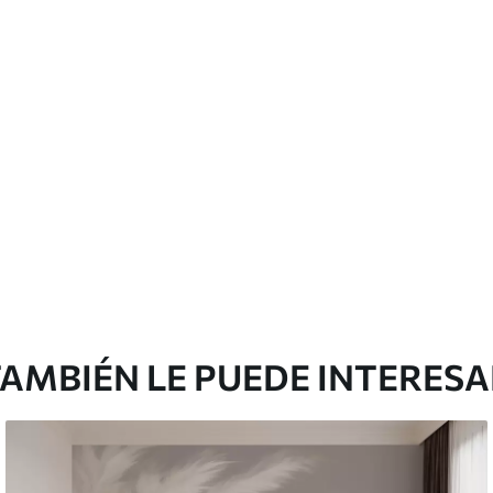
cación sin juntas.
licación con solapamiento.
Peel and Stick
12
.77
$
7
.66
/sq ft
AMBIÉN LE PUEDE INTERES