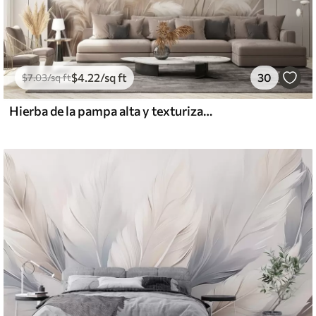
$
4
.22
/sq ft
30
$
7
.03
/sq ft
Hierba de la pampa alta y texturizada en tonos suaves, cálidos y neutros, con un fondo difuminado y claro.