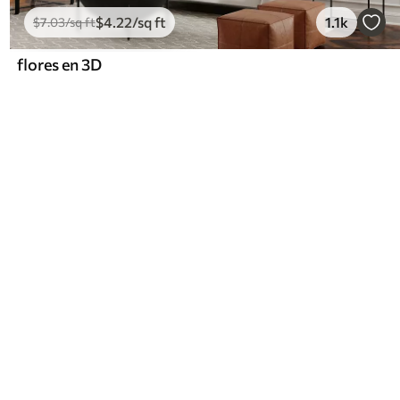
$
4
.22
/sq ft
1.1k
$
7
.03
/sq ft
flores en 3D