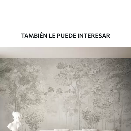
Premium
8
.33
$
5
.00
/sq ft
TAMBIÉN LE PUEDE INTERESAR
Peel and Stick
12
.77
$
7
.66
/sq ft