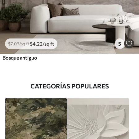
$
4
.22
/sq ft
5
$
7
.03
/sq ft
Bosque antiguo
CATEGORÍAS POPULARES