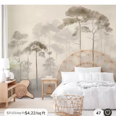
$
4
.22
/sq ft
47
$
7
.03
/sq ft