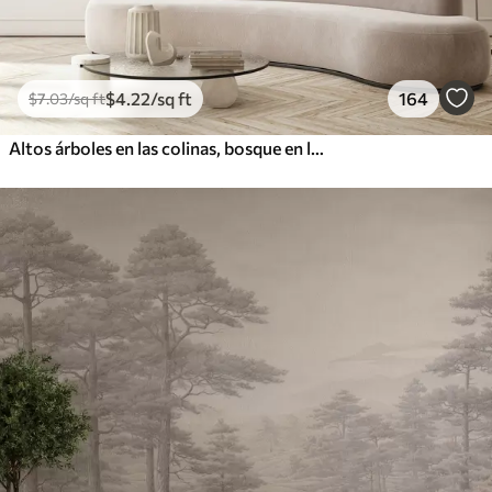
$
4
.22
/sq ft
164
$
7
.03
/sq ft
Altos árboles en las colinas, bosque en la niebla