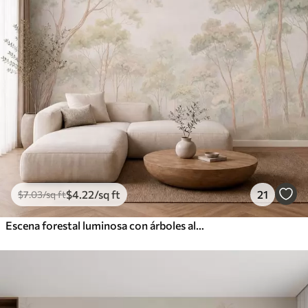
$
4
.22
/sq ft
21
$
7
.03
/sq ft
Escena forestal luminosa con árboles altos