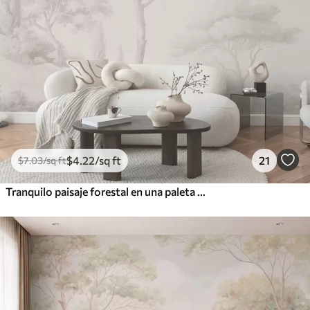
$
4
.22
/sq ft
21
$
7
.03
/sq ft
Tranquilo paisaje forestal en una paleta de colores beige.