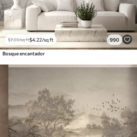
$
4
.22
/sq ft
990
$
7
.03
/sq ft
Bosque encantador