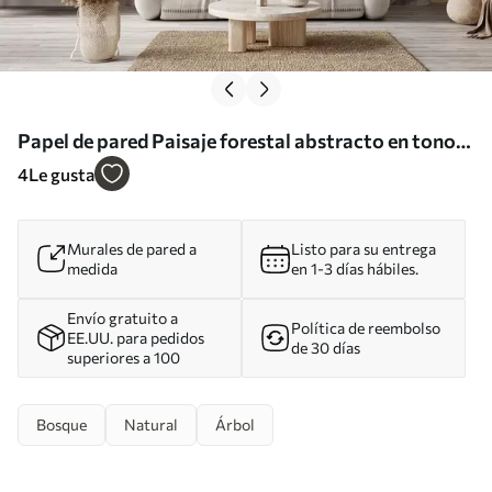
Papel de pared Paisaje forestal abstracto en tonos
beige ahumados que transmite una sensación de
4
Le gusta
profundidad Nr. w09657
Murales de pared a
Listo para su entrega
medida
en 1-3 días hábiles.
Envío gratuito a
Política de reembolso
EE.UU. para pedidos
de 30 días
superiores a 100
Bosque
Natural
Árbol