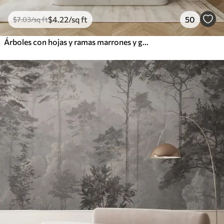
$
4
.22
/sq ft
50
$
7
.03
/sq ft
Árboles con hojas y ramas marrones y grises con pájaros volando en el cielo, fondo blanco