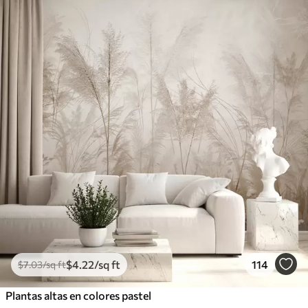
$
4
.22
/sq ft
114
$
7
.03
/sq ft
Plantas altas en colores pastel