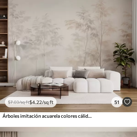
$
4
.22
/sq ft
51
$
7
.03
/sq ft
Árboles imitación acuarela colores cálidos