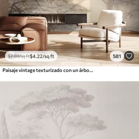
$
4
.22
/sq ft
581
$
7
.03
/sq ft
Paisaje vintage texturizado con un árbol cerca de un río y un cielo nublado, arte de la naturaleza en tonos sepia