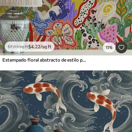
$
4
.22
/sq ft
$
7
.03
/sq ft
176
Estampado floral abstracto de estilo pop art