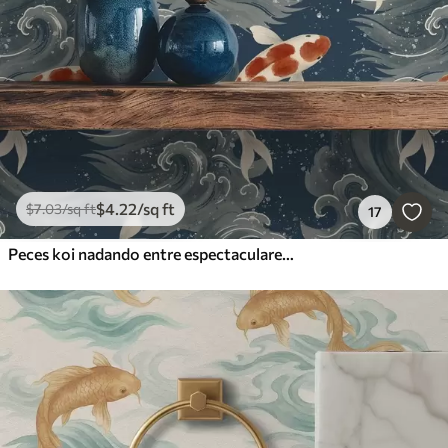
$
4
.22
/sq ft
$
7
.03
/sq ft
17
Peces koi nadando entre espectaculares olas oceánicas