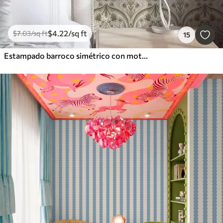
$
4
.22
/sq ft
$
7
.03
/sq ft
15
Estampado barroco simétrico con motivos florales