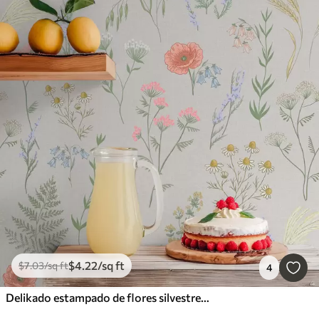
$
4
.22
/sq ft
$
7
.03
/sq ft
4
Delikado estampado de flores silvestres sobre fondo claro