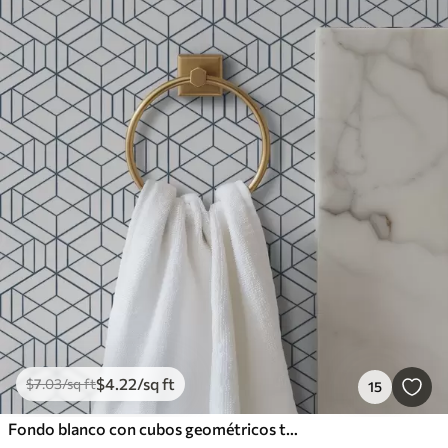
$
4
.22
/sq ft
$
7
.03
/sq ft
15
Fondo blanco con cubos geométricos tridimensionales azules