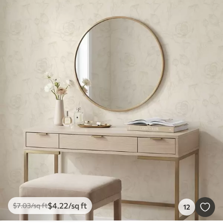
$
4
.22
/sq ft
$
7
.03
/sq ft
12