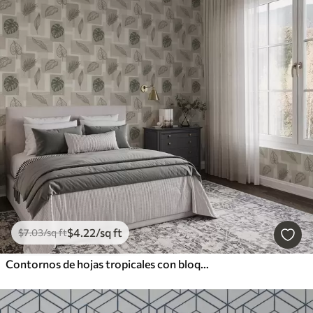
$
4
.22
/sq ft
$
7
.03
/sq ft
Contornos de hojas tropicales con bloques geométricos