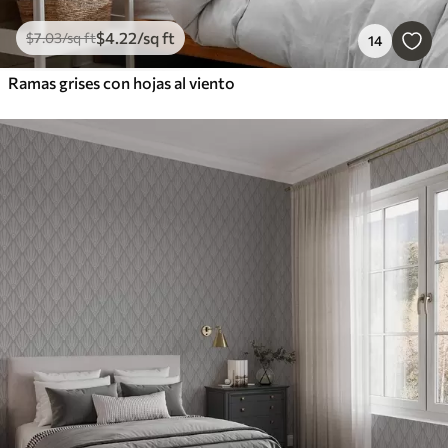
$
4
.22
/sq ft
$
7
.03
/sq ft
14
Ramas grises con hojas al viento