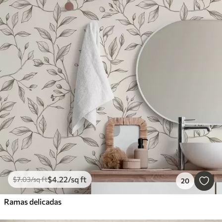
$
4
.22
/sq ft
$
7
.03
/sq ft
20
Ramas delicadas