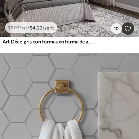
$
4
.22
/sq ft
$
7
.03
/sq ft
10
Art Déco gris con formas en forma de abanico