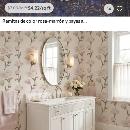
$
4
.22
/sq ft
$
7
.03
/sq ft
14
Ramitas de color rosa-marrón y bayas azules sobre fondo grafito