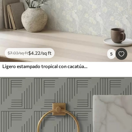
$
4
.22
/sq ft
$
7
.03
/sq ft
5
Ligero estampado tropical con cacatúas y flores sobre fondo azul