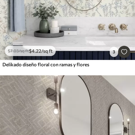
$
4
.22
/sq ft
$
7
.03
/sq ft
3
Delikado diseño floral con ramas y flores