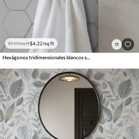
$
4
.22
/sq ft
$
7
.03
/sq ft
11
Hexágonos tridimensionales blancos sobre un fondo liso