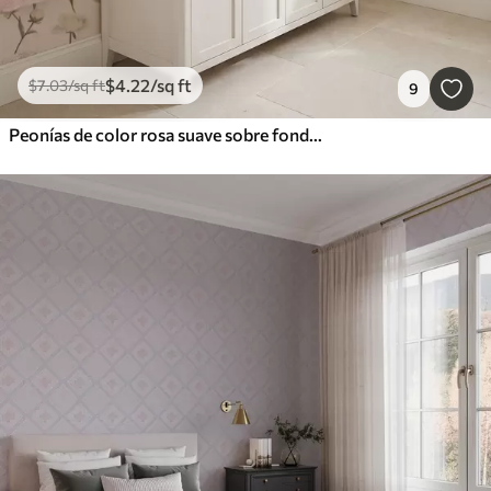
$
4
.22
/sq ft
$
7
.03
/sq ft
9
Peonías de color rosa suave sobre fondo claro