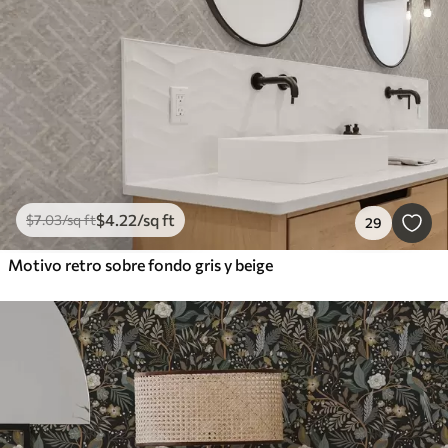
$
4
.22
/sq ft
$
7
.03
/sq ft
29
Motivo retro sobre fondo gris y beige