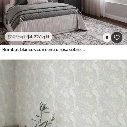
$
4
.22
/sq ft
$
7
.03
/sq ft
8
Rombos blancos con centro rosa sobre fondo azul