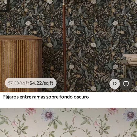
$
4
.22
/sq ft
$
7
.03
/sq ft
12
Pájaros entre ramas sobre fondo oscuro