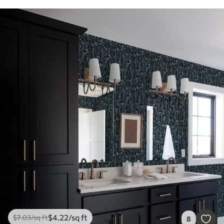
$
4
.22
/sq ft
$
7
.03
/sq ft
8