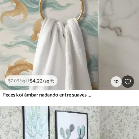
$
4
.22
/sq ft
$
7
.03
/sq ft
10
Peces koi ámbar nadando entre suaves olas turquesas