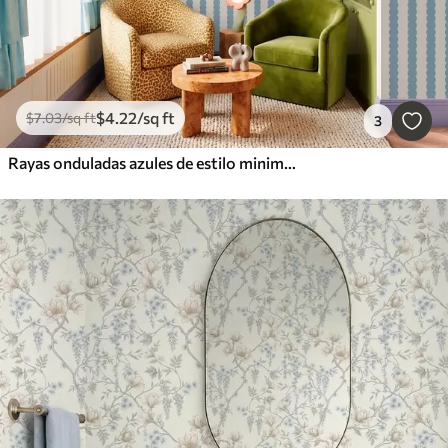
$
4
.22
/sq ft
$
7
.03
/sq ft
3
Rayas onduladas azules de estilo minimalista