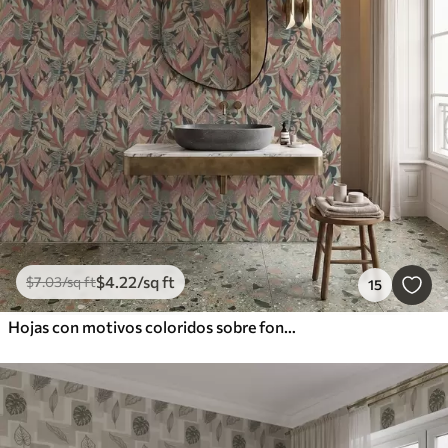
$
4
.22
/sq ft
$
7
.03
/sq ft
15
Hojas con motivos coloridos sobre fondo oscuro