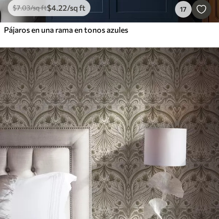
$
4
.22
/sq ft
$
7
.03
/sq ft
17
Pájaros en una rama en tonos azules