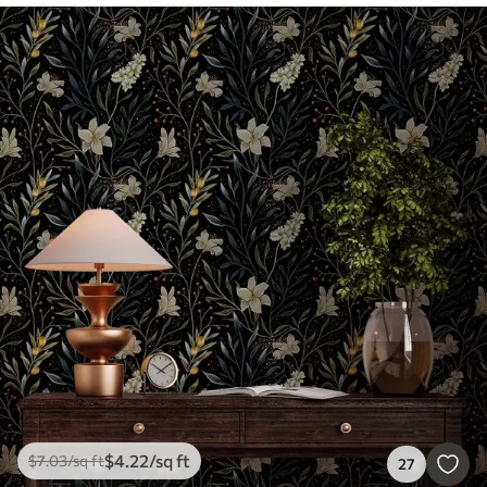
$
4
.22
/sq ft
$
7
.03
/sq ft
27