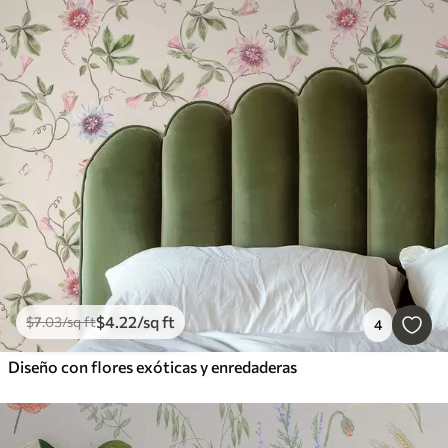
$
4
.22
/sq ft
$
7
.03
/sq ft
4
Diseño con flores exóticas y enredaderas