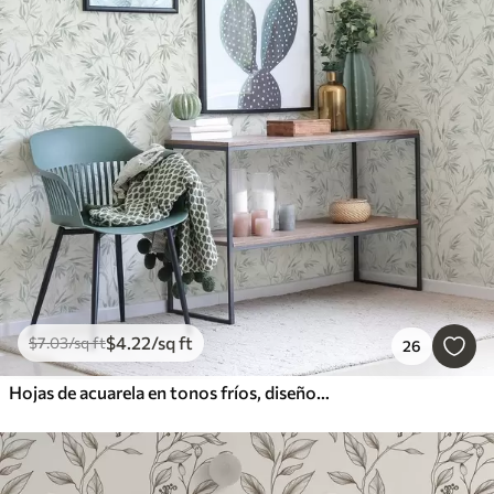
$
4
.22
/sq ft
$
7
.03
/sq ft
26
Hojas de acuarela en tonos fríos, diseño minimalista