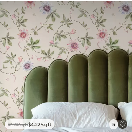
$
4
.22
/sq ft
5
$
7
.03
/sq ft