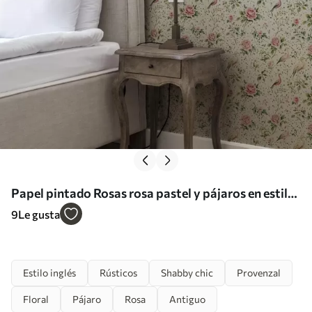
Papel pintado Rosas rosa pastel y pájaros en estilo
shabby chic a00201
9
Le gusta
Estilo inglés
Rústicos
Shabby chic
Provenzal
Floral
Pájaro
Rosa
Antiguo