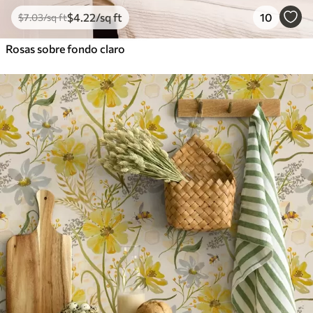
$
4
.22
/sq ft
10
$
7
.03
/sq ft
Rosas sobre fondo claro