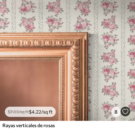
$
4
.22
/sq ft
8
$
7
.03
/sq ft
Rayas verticales de rosas