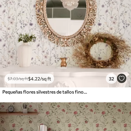
$
4
.22
/sq ft
32
$
7
.03
/sq ft
Pequeñas flores silvestres de tallos finos sobre fondo claro