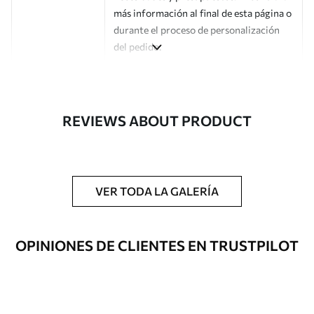
más información al final de esta página o
durante el proceso de personalización
del pedido.
Autor
Estudio de diseño Uwalls
Número de
a00201
REVIEWS ABOUT PRODUCT
artículo
Acabado
Semimate.
Producción
Impreso bajo pedido y entregado en
VER TODA LA GALERÍA
rollos de hasta 50 cm de ancho.
Opciones
Disponible con recubrimiento de barniz
OPINIONES DE CLIENTES EN TRUSTPILOT
adicionales
y/o adhesivo para empapelar.
Limpieza
Se puede limpiar suavemente con una
esponja suave. Los murales de pared con