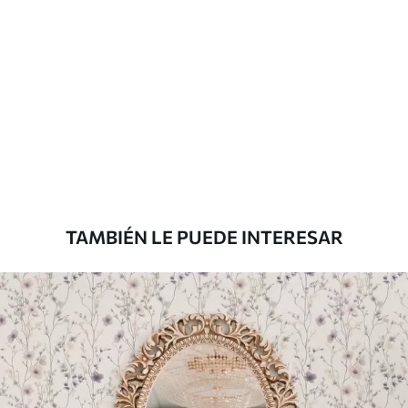
recubrimiento de barniz pueden
limpiarse con agua.
Método de
Aplicación sin fisuras
aplicación
Materiales disponibles
Estándar
7
.03
$
4
.22
/sq ft
TAMBIÉN LE PUEDE INTERESAR
Premium
8
.33
$
5
.00
/sq ft