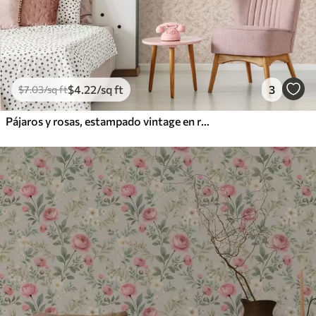
$
4
.22
/sq ft
3
$
7
.03
/sq ft
Pájaros y rosas, estampado vintage en rosa empolvado