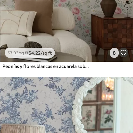
$
4
.22
/sq ft
8
$
7
.03
/sq ft
Peonías y flores blancas en acuarela sobre fondo gris-beige