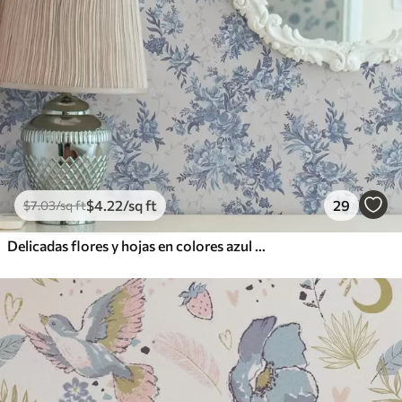
$
4
.22
/sq ft
29
$
7
.03
/sq ft
Delicadas flores y hojas en colores azul y celeste sobre fondo claro