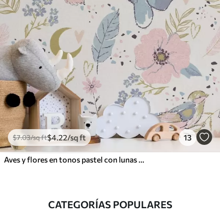
$
4
.22
/sq ft
13
$
7
.03
/sq ft
Aves y flores en tonos pastel con lunas crecientes sobre fondo blanco
CATEGORÍAS POPULARES