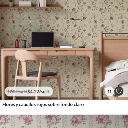
$
4
.22
/sq ft
11
$
7
.03
/sq ft
Flores y capullos rojos sobre fondo claro