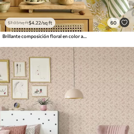
$
4
.22
/sq ft
60
$
7
.03
/sq ft
Brillante composición floral en color amarillo